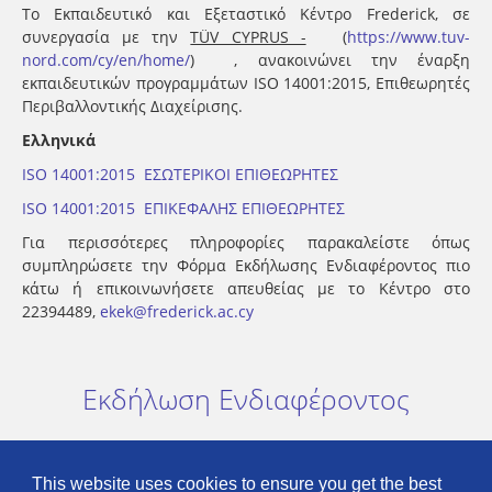
Το Εκπαιδευτικό και Εξεταστικό Κέντρο Frederick, σε
συνεργασία με την
TÜV CYPRUS -
(
https://www.tuv-
nord.com/cy/en/home/
) , ανακοινώνει την έναρξη
εκπαιδευτικών προγραμμάτων
ISO 14001:2015, Επιθεωρητές
Περιβαλλοντικής Διαχείρισης.
Ελληνικά
ISO 14001:2015 ΕΣΩΤΕΡΙΚΟΙ ΕΠΙΘΕΩΡΗΤΕΣ
ISO 14001:2015 ΕΠΙΚΕΦΑΛΗΣ ΕΠΙΘΕΩΡΗΤΕΣ
Για περισσότερες πληροφορίες παρακαλείστε όπως
συμπληρώσετε την Φόρμα Εκδήλωσης Ενδιαφέροντος πιο
κάτω ή επικοινωνήσετε απευθείας με το Κέντρο στο
22394489,
ekek@frederick.ac.cy
Εκδήλωση Ενδιαφέροντος
This website uses cookies to ensure you get the best
Privacy Policy