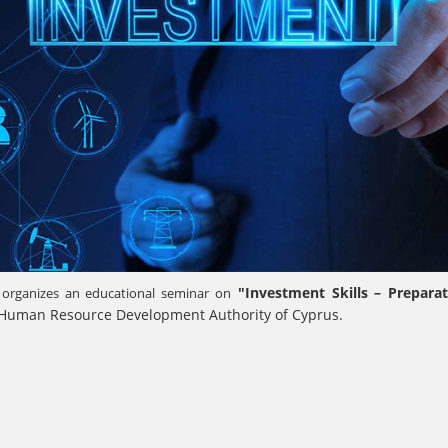
"Investment Skills – Prepara
r organizes an educational seminar on
Human Resource Development Authority of Cyprus.