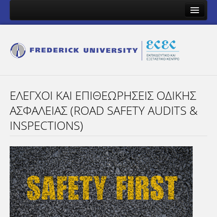
Ποιοι Είμαστε
Προγράμματα
Αίτηση Συμμετοχής
Επικοινωνία
ΈΛΕΓΧΟΙ ΚΑΙ ΕΠΙΘΕΩΡΉΣΕΙΣ ΟΔΙΚΉΣ
ΑΣΦΆΛΕΙΑΣ (ROAD SAFETY AUDITS &
INSPECTIONS)