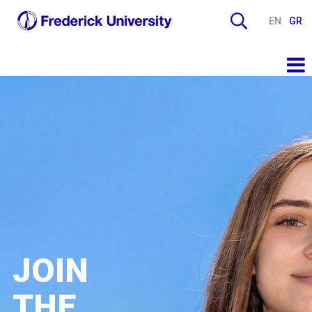
EN
GR
JOIN
THE