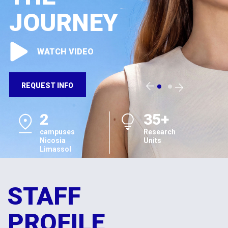
JOURNEY
WATCH VIDEO
REQUEST INFO
2
35+
campuses
Research
Nicosia
Units
Limassol
STAFF
PROFILE