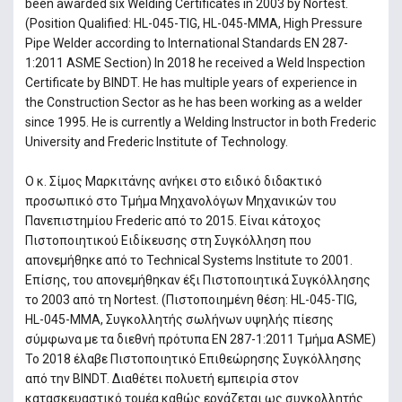
been awarded six Welding Certificates in 2003 by Nortest.
(Position Qualified: HL-045-TIG, HL-045-MMA, High Pressure
Pipe Welder according to International Standards EN 287-
1:2011 ASME Section) In 2018 he received a Weld Inspection
Certificate by BINDT. He has multiple years of experience in
the Construction Sector as he has been working as a welder
since 1995. He is currently a Welding Instructor in both Frederic
University and Frederic Institute of Technology.
Ο κ. Σίμος Μαρκιτάνης ανήκει στο ειδικό διδακτικό
προσωπικό στο Τμήμα Μηχανολόγων Μηχανικών του
Πανεπιστημίου Frederic από το 2015. Είναι κάτοχος
Πιστοποιητικού Ειδίκευσης στη Συγκόλληση που
απονεμήθηκε από το Technical Systems Institute το 2001.
Επίσης, του απονεμήθηκαν έξι Πιστοποιητικά Συγκόλλησης
το 2003 από τη Nortest. (Πιστοποιημένη θέση: HL-045-TIG,
HL-045-MMA, Συγκολλητής σωλήνων υψηλής πίεσης
σύμφωνα με τα διεθνή πρότυπα EN 287-1:2011 Τμήμα ASME)
Το 2018 έλαβε Πιστοποιητικό Επιθεώρησης Συγκόλλησης
από την BINDT. Διαθέτει πολυετή εμπειρία στον
κατασκευαστικό τομέα καθώς εργάζεται ως συγκολλητής