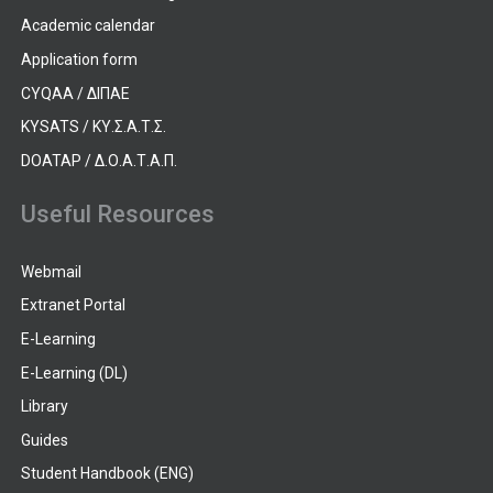
Academic calendar
Application form
CYQAA / ΔΙΠΑΕ
KYSATS / ΚΥ.Σ.Α.Τ.Σ.
DOATAP / Δ.Ο.Α.Τ.Α.Π.
Useful Resources
Webmail
Extranet Portal
E-Learning
E-Learning (DL)
Library
Guides
Student Handbook (ENG)