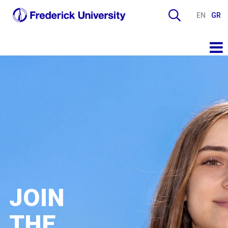
EN
GR
JOIN
THE