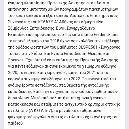
έγκριση υλοποίησης Πρακτικής Άσκησης στο πλαίσιο
εκπόνησης μεταπτυχιακών προγραμμάτων πανεπιστημίων
του εσωτερικού και εξωτερικού. Διετέλεσε Επιστημονικός
Συνεργάτης του ΚΕΔΑΣΥ Α΄ Αθήνας και σήμερα είναι
Σύμβουλος Εκπαίδευσης. Είναι Συνεργαζόμενο
Εκπαιδευτικό προσωπικό του Πανεπιστημίου Frederick από
το εαρινό εξάμηνο του 2018 έχοντας αναλάβει την επίβλεψη
της ομάδας φοιτητών του μαθήματος DLSPE501 «Σύγχρονες
τάσεις στην Ειδική και Ενιαία Εκπαίδευση: Θεωρία και
Έρευνα». Έχει διατελέσει επόπτης της Πρακτικής Άσκησης
για πέντε εξάμηνα και συγκεκριμένα: το χειμερινό εξάμηνο
2020, το εαρινό και χειμερινό εξάμηνο του 2021 και το
εαρινό και χειμερινό εξάμηνο του 2022. Tα ερευνητικά του
ενδιαφέροντα εστιάζονται στα θέματα της ενταξιακής
εκπαίδευσης και στην ανίχνευση των ειδικών μαθησιακών
δυσκολίων. Mετά από πολυετή επιστημονική έρευνα
κατασκεύασε και στάθμισε το ανιχνευτικό κριτήριο οπτικής
αντίληψης (Α.Κ.Ο.Α 5-7), το μοναδικό σταθμισμένο
ψυχομετρικό εργαλείο για τις αντιληπτικές ικανότητες του
παιδιού.