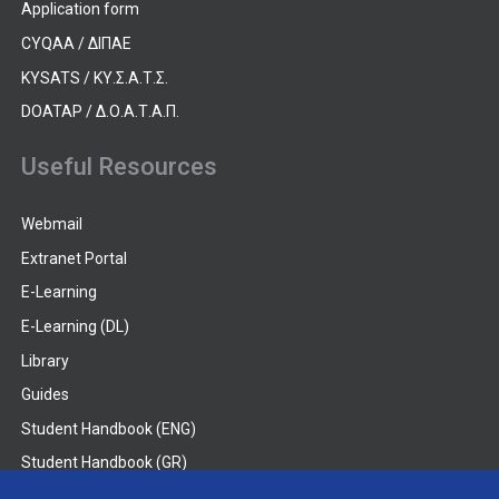
Application form
CYQAA / ΔΙΠΑΕ
KYSATS / ΚΥ.Σ.Α.Τ.Σ.
DOATAP / Δ.Ο.Α.Τ.Α.Π.
Useful Resources
Webmail
Extranet Portal
E-Learning
E-Learning (DL)
Library
Guides
Student Handbook (ENG)
Student Handbook (GR)
Student Handbook (DL)