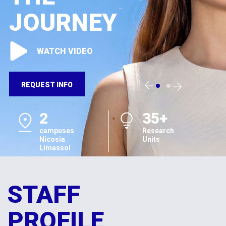
JOURNEY
WATCH VIDEO
REQUEST INFO
2
35+
campuses
Research
Nicosia
Units
Limassol
STAFF
PROFILE