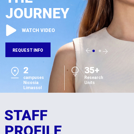
JOURNEY
WATCH VIDEO
REQUEST INFO
2
35+
campuses
Research
Nicosia
Units
Limassol
STAFF
PROFILE