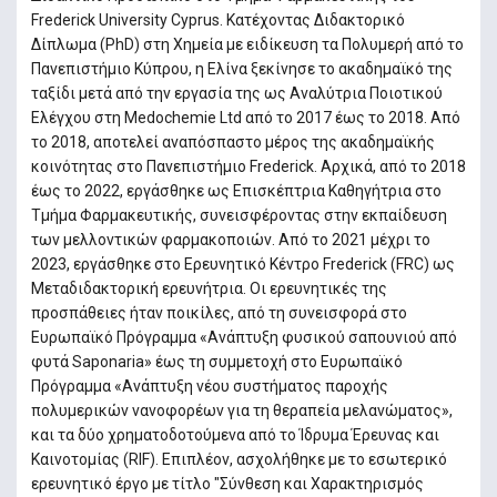
Frederick University Cyprus. Κατέχοντας Διδακτορικό
Δίπλωμα (PhD) στη Χημεία με ειδίκευση τα Πολυμερή από το
Πανεπιστήμιο Κύπρου, η Ελίνα ξεκίνησε το ακαδημαϊκό της
ταξίδι μετά από την εργασία της ως Αναλύτρια Ποιοτικού
Ελέγχου στη Medochemie Ltd από το 2017 έως το 2018. Από
το 2018, αποτελεί αναπόσπαστο μέρος της ακαδημαϊκής
κοινότητας στο Πανεπιστήμιο Frederick. Αρχικά, από το 2018
έως το 2022, εργάσθηκε ως Επισκέπτρια Καθηγήτρια στο
Τμήμα Φαρμακευτικής, συνεισφέροντας στην εκπαίδευση
των μελλοντικών φαρμακοποιών. Από το 2021 μέχρι το
2023, εργάσθηκε στο Ερευνητικό Κέντρο Frederick (FRC) ως
Μεταδιδακτορική ερευνήτρια. Οι ερευνητικές της
προσπάθειες ήταν ποικίλες, από τη συνεισφορά στο
Ευρωπαϊκό Πρόγραμμα «Ανάπτυξη φυσικού σαπουνιού από
φυτά Saponaria» έως τη συμμετοχή στο Ευρωπαϊκό
Πρόγραμμα «Ανάπτυξη νέου συστήματος παροχής
πολυμερικών νανοφορέων για τη θεραπεία μελανώματος»,
και τα δύο χρηματοδοτούμενα από το Ίδρυμα Έρευνας και
Καινοτομίας (RIF). Επιπλέον, ασχολήθηκε με το εσωτερικό
ερευνητικό έργο με τίτλο "Σύνθεση και Χαρακτηρισμός