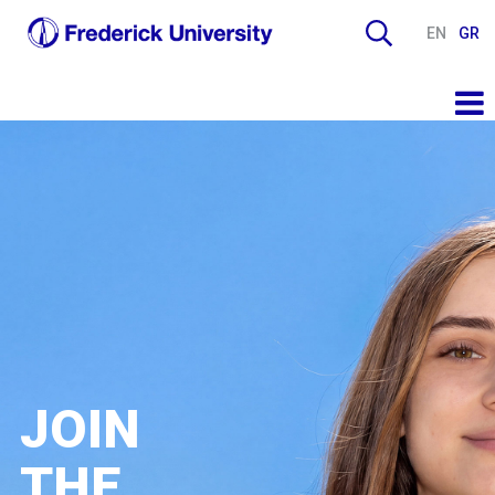
EN
GR
JOIN
THE