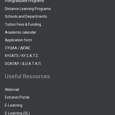
Postgraduate Programs
Distance Learning Programs
Schools and Departments
Tuition Fees & Funding
Academic calendar
Application form
CYQAA / ΔΙΠΑΕ
KYSATS / ΚΥ.Σ.Α.Τ.Σ.
DOATAP / Δ.Ο.Α.Τ.Α.Π.
Useful Resources
Webmail
Extranet Portal
E-Learning
E-Learning (DL)