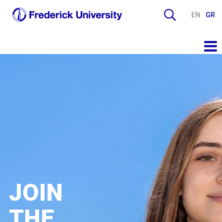
EN
GR
JOIN
THE