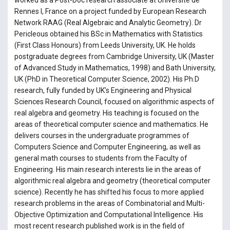
worked as a Post-Doc research associate at Universite de
Rennes I, France on a project funded by European Research
Network RAAG (Real Algebraic and Analytic Geometry). Dr
Pericleous obtained his BSc in Mathematics with Statistics
(First Class Honours) from Leeds University, UK. He holds
postgraduate degrees from Cambridge University, UK (Master
of Advanced Study in Mathematics, 1998) and Bath University,
UK (PhD in Theoretical Computer Science, 2002). His Ph.D
research, fully funded by UK’s Engineering and Physical
Sciences Research Council, focused on algorithmic aspects of
real algebra and geometry. His teaching is focused on the
areas of theoretical computer science and mathematics. He
delivers courses in the undergraduate programmes of
Computers Science and Computer Engineering, as well as
general math courses to students from the Faculty of
Engineering. His main research interests lie in the areas of
algorithmic real algebra and geometry (theoretical computer
science). Recently he has shifted his focus to more applied
research problems in the areas of Combinatorial and Multi-
Objective Optimization and Computational Intelligence. His
most recent research published work is in the field of