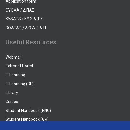
Application form
CYQAA / ΔΙΠΑΕ
KYSATS / ΚΥ.Σ.Α.Τ.Σ.
DOATAP / Δ.Ο.Α.Τ.Α.Π.
Useful Resources
Webmail
Extranet Portal
E-Learning
E-Learning (DL)
Library
Guides
Student Handbook (ENG)
Student Handbook (GR)
Student Handbook (DL)