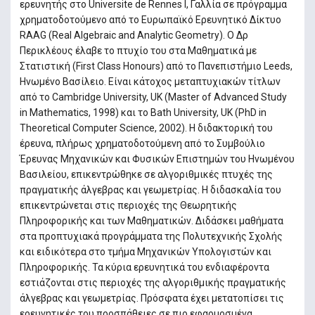
ερευνητής στο Universite de Rennes I, Γαλλία σε πρόγραμμα
χρηματοδοτούμενο από το Ευρωπαϊκό Ερευνητικό Δίκτυο
RAAG (Real Algebraic and Analytic Geometry). Ο Δρ
Περικλέους έλαβε το πτυχίο του στα Μαθηματικά με
Στατιστική (First Class Honours) από το Πανεπιστήμιο Leeds,
Ηνωμένο Βασίλειο. Είναι κάτοχος μεταπτυχιακών τίτλων
από το Cambridge University, UK (Master of Advanced Study
in Mathematics, 1998) και το Bath University, UK (PhD in
Theoretical Computer Science, 2002). Η διδακτορική του
έρευνα, πλήρως χρηματοδοτούμενη από το Συμβούλιο
Έρευνας Μηχανικών και Φυσικών Επιστημών του Ηνωμένου
Βασιλείου, επικεντρώθηκε σε αλγοριθμικές πτυχές της
πραγματικής άλγεβρας και γεωμετρίας. Η διδασκαλία του
επικεντρώνεται στις περιοχές της Θεωρητικής
Πληροφορικής και των Μαθηματικών. Διδάσκει μαθήματα
στα προπτυχιακά προγράμματα της Πολυτεχνικής Σχολής
και ειδικότερα στο τμήμα Μηχανικών Υπολογιστών και
Πληροφορικής. Τα κύρια ερευνητικά του ενδιαφέροντα
εστιάζονται στις περιοχές της αλγοριθμικής πραγματικής
άλγεβρας και γεωμετρίας. Πρόσφατα έχει μετατοπίσει τις
ερευνητικές του προσπάθειες σε πιο εφαρμοσμένα