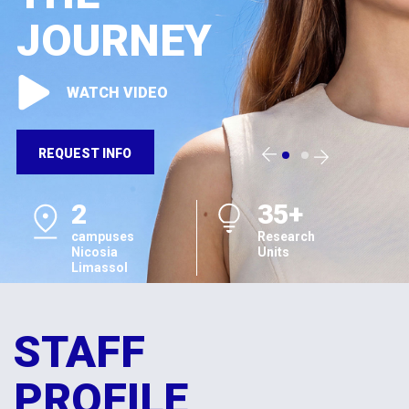
JOURNEY
WATCH VIDEO
REQUEST INFO
2
35+
campuses
Research
Nicosia
Units
Limassol
STAFF
PROFILE