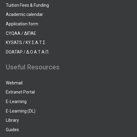
Tuition Fees & Funding
Academic calendar
Application form
CYQAA / ΔΙΠΑΕ
KYSATS / ΚΥ.Σ.Α.Τ.Σ.
DOATAP / Δ.Ο.Α.Τ.Α.Π.
Useful Resources
Webmail
Extranet Portal
E-Learning
E-Learning (DL)
Library
Guides