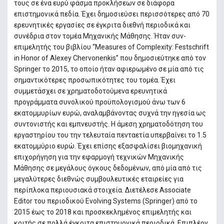
τους σε ένα ευρύ φάσμα προκλήσεων σε διάφορα
επιστημονικά πεδία. Έχει δημοσιεύσει περισσότερες από 70
ερευνητικές εργασίες σε έγκριτα διεθνή περιοδικά και
συνέδρια στον τομέα Μηχανικής Μάθησης. Ήταν συν-
επιμελητής του βιβλίου “Measures of Complexity: Festschrift
in Honor of Alexey Chervonenkis” που δημοσιεύτηκε από τον
Springer το 2015, το οποίο ήταν αφιερωμένο σε μία από τις
σημαντικότερες προσωπικότητες του τομέα. Έχει
συμμετάσχει σε χρηματοδοτούμενα ερευνητικά
προγράμματα συνολικού προϋπολογισμού άνω των 6
εκατομμυρίων ευρώ, αναλαμβάνοντας συχνά την ηγεσία ως
συντονιστής και εμπνευστής. Η άμεση χρηματοδότηση του
εργαστηρίου του την τελευταία πενταετία υπερβαίνει τo 1.5
εκατομμύριο ευρώ. Έχει επίσης εξασφαλίσει βιομηχανική
επιχορήγηση για την εφαρμογή τεχνικών Μηχανικής
Μάθησης σε μεγάλους όγκους δεδομένων, από μία από τις
μεγαλύτερες διεθνώς συμβουλευτικές εταιρείες για
περίπλοκα περιουσιακά στοιχεία. Διετέλεσε Associate
Editor του περιοδικού Evolving Systems (Springer) από το
2015 έως το 2018 και προσκεκλημένος επιμελητής και
κριτής σε πολλά έγκριτα επιστημονικά περιοδικά. Επιπλέον,