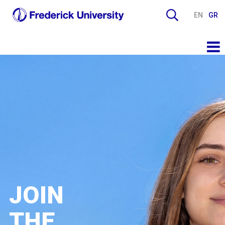
EN
GR
JOIN
THE