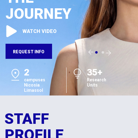
JOURNEY
WATCH VIDEO
REQUEST INFO
2
35+
campuses
Research
Nicosia
Units
Limassol
STAFF
PROFILE