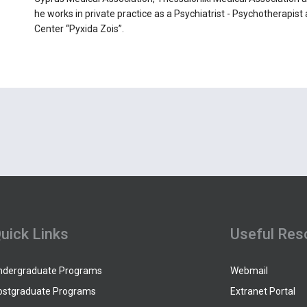
he works in private practice as a Psychiatrist - Psychotherapist
Center “Pyxida Zois”.
uick Links
Useful Res
ndergraduate Programs
Webmail
ostgraduate Programs
Extranet Portal