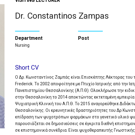
VISITING LECTURER
Dr. Constantinos Zampas
Department
Post
Nursing
Short CV
Ο Δρ. Κωνσταντίνος Ζαμπάς είναι Επισκέπτης Λέκτορας του
Frederick. Το 2002 αποφοίτησε με Πτυχίο Ιατρικής από την Ι
Πανεπιστημίου Θεσσαλονίκης (Α.Π.Θ). Ολοκλήρωσε την ειδικό
στην Θεσσαλονίκη το 2014 αποκτώντας εκτεταμένη εμπειρία 
Ψυχιατρική Κλινική του Α.Π.Θ. Το 2015 αναγορεύθηκε Διδάκ
Θεσσαλονίκης. Οι ερευνητικές δραστηριότητες του Δρ Κωνσ
επίδραση των ψυχοτρόπων φαρμάκων στο γενετικό υλικό ψυ
παρουσιάζεται σε δημοσιεύσεις σε έγκριτα διεθνή επιστημον
σε επιστημονικά συνέδρια. Είναι ψυχοθεραπευτής Γνωστική