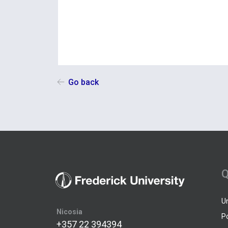
Go back
Q
U
Nicosia
P
+357 22 394394