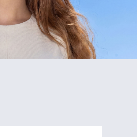
5
80+
Schools
Programs
of Study