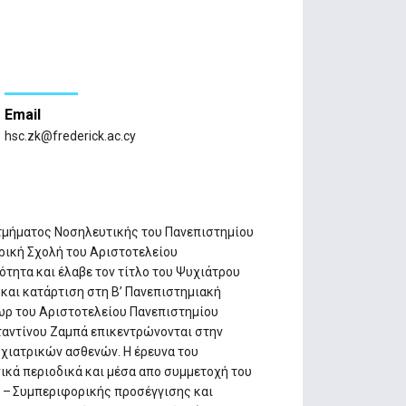
Email
hsc.zk@frederick.ac.cy
 τμήματος Νοσηλευτικής του Πανεπιστημίου
ατρική Σχολή του Αριστοτελείου
τητα και έλαβε τον τίτλο του Ψυχιάτρου
και κατάρτιση στη Β’ Πανεπιστημιακή
τωρ του Αριστοτελείου Πανεπιστημίου
ταντίνου Ζαμπά επικεντρώνονται στην
χιατρικών ασθενών. Η έρευνα του
ικά περιοδικά και μέσα απο συμμετοχή του
ς – Συμπεριφορικής προσέγγισης και