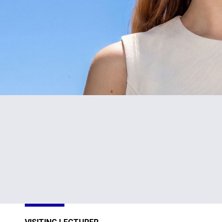
#1
TOP
in Cyprus
301-400
Sustainability
Sustainability
Impact
Impact
Ratings 2026
Ratings 2026