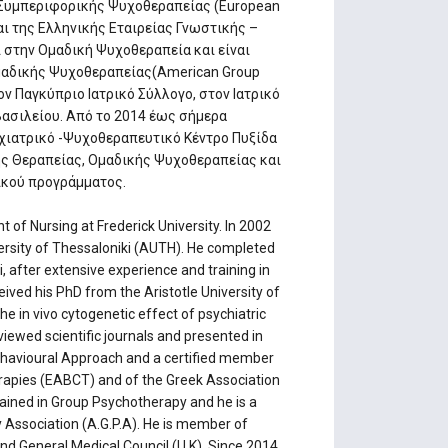
 Συμπεριφορικής Ψυχοθεραπείας (European
και της Ελληνικής Εταιρείας Γνωστικής –
ί στην Ομαδική Ψυχοθεραπεία και είναι
Ομαδικής Ψυχοθεραπείας(American Group
τον Παγκύπριο Ιατρικό Σύλλογο, στον Ιατρικό
ασιλείου. Από το 2014 έως σήμερα
χιατρικό -Ψυχοθεραπευτικό Κέντρο Πυξίδα
ς Θεραπείας, Ομαδικής Ψυχοθεραπείας και
ικού προγράμματος.
 of Nursing at Frederick University. In 2002
ersity of Thessaloniki (AUTH). He completed
ki, after extensive experience and training in
eived his PhD from the Aristotle University of
the in vivo cytogenetic effect of psychiatric
viewed scientific journals and presented in
 Behavioural Approach and a certified member
rapies (EABCT) and of the Greek Association
rained in Group Psychotherapy and he is a
 Association (A.G.P.A). He is member of
nd General Medical Council (U.K). Since 2014