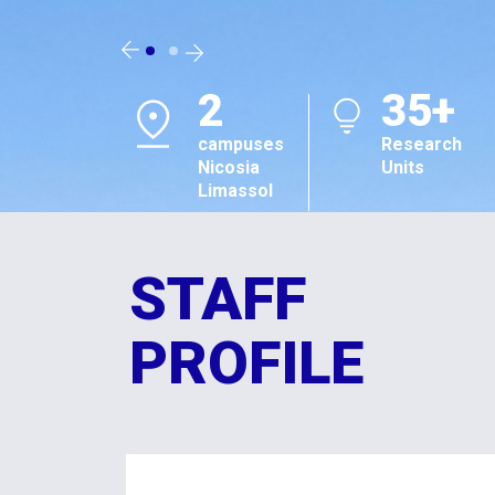
2
35+
campuses
Research
Nicosia
Units
Limassol
STAFF
PROFILE