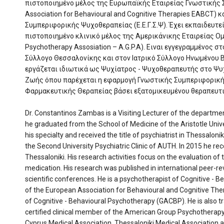
πιστοποιημένο μέλος της Ευρωπαϊκής Εταιρείας Γνωστικής
Association for Behavioural and Cognitive Therapies EABCT) 
Συμπεριφορικής Ψυχοθεραπείας (E.E.Γ.Σ.Ψ). Έχει εκπαιδευτε
πιστοποιημένο κλινικό μέλος της Αμερικάνικης Εταιρείας 
Psychotherapy Assosiation – Α.G.P.Α). Ειναι εγγεγραμμένος σ
Σύλλογο Θεσσαλονίκης και στον Ιατρικό Σύλλογο Ηνωμένου Β
εργάζεται ιδιωτικά ως Ψυχίατρος - Ψυχοθεραπευτής στο Ψυ
Ζωής όπου παρέχεται η εφαρμογή Γνωστικής Συμπεριφορική
Φαρμακευτικής Θεραπείας βάσει εξατομικευμένου θεραπευτ
Dr. Constantinos Zambas is a Visiting Lecturer of the department
he graduated from the School of Medicine of the Aristotle Univ
his specialty and received the title of psychiatrist in Thessaloni
the Second University Psychiatric Clinic of AUTH. In 2015 he rec
Thessaloniki. His research activities focus on the evaluation of 
medication. His research was published in international peer-re
scientific conferences. He is a psychotherapist of Cognitive -
of the European Association for Behavioural and Cognitive The
of Cognitive - Behavioural Psychotherapy (GACBP). He is also t
certified clinical member of the American Group Psychotherapy
Cyprus Medical Association, Thessaloniki Medical Association a