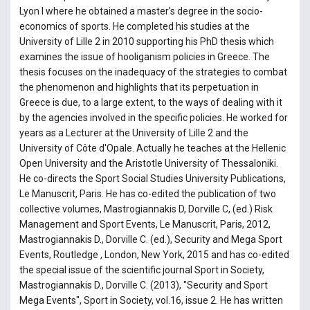
Lyon I where he obtained a master's degree in the socio-
economics of sports. He completed his studies at the
University of Lille 2 in 2010 supporting his PhD thesis which
examines the issue of hooliganism policies in Greece. The
thesis focuses on the inadequacy of the strategies to combat
the phenomenon and highlights that its perpetuation in
Greece is due, to a large extent, to the ways of dealing with it
by the agencies involved in the specific policies. He worked for
years as a Lecturer at the University of Lille 2 and the
University of Côte d'Opale. Actually he teaches at the Hellenic
Open University and the Aristotle University of Thessaloniki.
He co-directs the Sport Social Studies University Publications,
Le Manuscrit, Paris. He has co-edited the publication of two
collective volumes, Mastrogiannakis D, Dorville C, (ed.) Risk
Management and Sport Events, Le Manuscrit, Paris, 2012,
Mastrogiannakis D., Dorville C. (ed.), Security and Mega Sport
Events, Routledge , London, New York, 2015 and has co-edited
the special issue of the scientific journal Sport in Society,
Mastrogiannakis D., Dorville C. (2013), "Security and Sport
Mega Events", Sport in Society, vol.16, issue 2. He has written