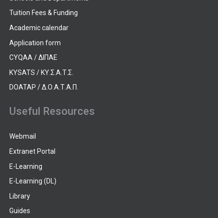
Tuition Fees & Funding
Academic calendar
Application form
CYQAA / ΔΙΠΑΕ
KYSATS / ΚΥ.Σ.Α.Τ.Σ.
DOATAP / Δ.Ο.Α.Τ.Α.Π.
Useful Resources
Webmail
Extranet Portal
E-Learning
E-Learning (DL)
Library
Guides