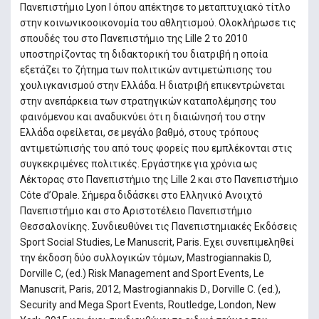
Πανεπιστήμιο Lyon Ι όπου απέκτησε το μεταπτυχιακό τίτλο
στην κοινωνικοοικονομία του αθλητισμού. Ολοκλήρωσε τις
σπουδές του στο Πανεπιστήμιο της Lille 2 το 2010
υποστηρίζοντας τη διδακτορική του διατριβή η οποία
εξετάζει το ζήτημα των πολιτικών αντιμετώπισης του
χουλιγκανισμού στην Ελλάδα. Η διατριβή επικεντρώνεται
στην ανεπάρκεια των στρατηγικών καταπολέμησης του
φαινόμενου και αναδυκνύει ότι η διαιώνησή του στην
Ελλάδα οφείλεται, σε μεγάλο βαθμό, στους τρόπους
αντιμετώπισής του από τους φορείς που εμπλέκονται στις
συγκεκριμένες πολιτικές. Εργάστηκε για χρόνια ως
Λέκτορας στο Πανεπιστήμιο της Lille 2 και στο Πανεπιστήμιο
Côte d’Opale. Σήμερα διδάσκει στο Ελληνικό Ανοιχτό
Πανεπιστήμιο και στο Αριστοτέλειο Πανεπιστήμιο
Θεσσαλονίκης. Συνδιευθύνει τις Πανεπιστημιακές Εκδόσεις
Sport Social Studies, Le Manuscrit, Paris. Εχει συνεπιμεληθεί
την έκδοση δύο συλλογικών τόμων, Mastrogiannakis D,
Dorville C, (ed.) Risk Management and Sport Events, Le
Manuscrit, Paris, 2012, Mastrogiannakis D., Dorville C. (ed.),
Security and Mega Sport Events, Routledge, London, New