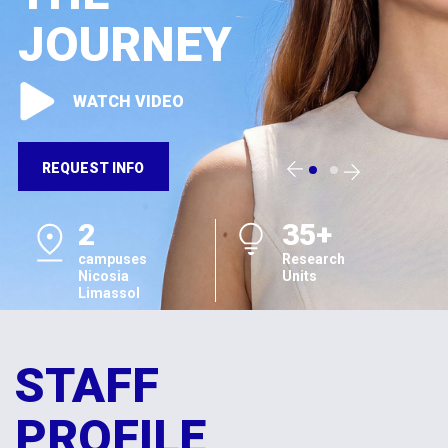
JOURNEY
WATCH VIDEO
REQUEST INFO
2
35+
campuses
Research
Nicosia
Units
Limassol
STAFF
PROFILE