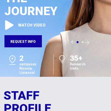
JOURNEY
WATCH VIDEO
REQUEST INFO
2
35+
campuses
Research
Nicosia
Units
Limassol
STAFF
PROFILE