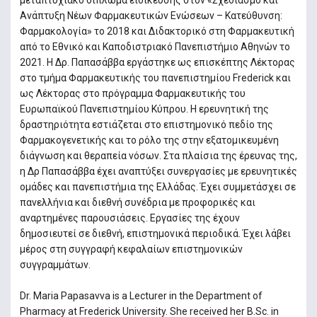
μεταπτυχιακό δίπλωμα ειδίκευσης στον «Σχεδιασμό και
Ανάπτυξη Νέων Φαρμακευτικών Ενώσεων – Κατεύθυνση:
Φαρμακολογία» το 2018 και Διδακτορικό στη Φαρμακευτική
από το Εθνικό και Καποδιστριακό Πανεπιστήμιο Αθηνών το
2021. Η Δρ. Παπασάββα εργάστηκε ως επισκέπτης Λέκτορας
στο τμήμα Φαρμακευτικής του πανεπιστημίου Frederick και
ως Λέκτορας στο πρόγραμμα Φαρμακευτικής του
Ευρωπαϊκού Πανεπιστημίου Κύπρου. Η ερευνητική της
δραστηριότητα εστιάζεται στο επιστημονικό πεδίο της
Φαρμακογενετικής και το ρόλο της στην εξατομικευμένη
διάγνωση και θεραπεία νόσων. Στα πλαίσια της έρευνας της,
η Δρ Παπασάββα έχει αναπτύξει συνεργασίες με ερευνητικές
ομάδες και πανεπιστήμια της Ελλάδας. Έχει συμμετάσχει σε
πανελλήνια και διεθνή συνέδρια με προφορικές και
αναρτημένες παρουσιάσεις. Εργασίες της έχουν
δημοσιευτεί σε διεθνή, επιστημονικά περιοδικά. Έχει λάβει
μέρος στη συγγραφή κεφαλαίων επιστημονικών
συγγραμμάτων.
Dr. Maria Papasavva is a Lecturer in the Department of
Pharmacy at Frederick University. She received her B.Sc. in