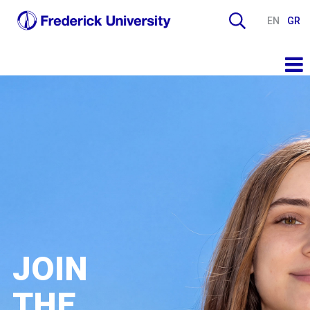
EN
GR
JOIN
THE