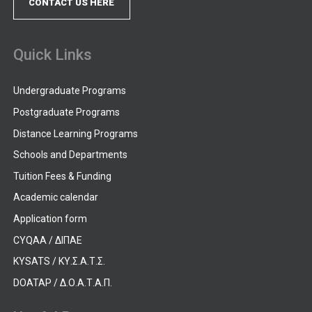
CONTACT US HERE
Quick Links
Undergraduate Programs
Postgraduate Programs
Distance Learning Programs
Schools and Departments
Tuition Fees & Funding
Academic calendar
Application form
CYQAA / ΔΙΠΑΕ
KYSATS / ΚΥ.Σ.Α.Τ.Σ.
DOATAP / Δ.Ο.Α.Τ.Α.Π.