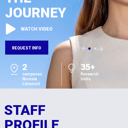
JOURNEY
WATCH VIDEO
REQUEST INFO
2
35+
campuses
Research
Nicosia
Units
Limassol
STAFF
PROFILE