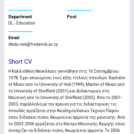
Department
Post
DL - Education
Email
dledu.nek@frederick.ac.cy
Short CV
Η Καλλισθένη Νεοκλέους γεννήθηκε στις 16 Σεπτεμβρίου
1978. Έχει αποκομίσει τους εξής τίτλους σπουδών: Bachelor
of Music από το University of Hull (1999), Master of Music από
το University of Sheffield (2001) και Διδακτορικό στη
Μουσική από το University of Sheffield (2005). Από το 2001-
2003, παράλληλα με την έρευνα για τις διδακτορικές τις
σπουδές εργάζεται στην Ακαδημία Καλών Τεχνών Πάφου
όπου διδάσκει πιάνο, θεωρία και αρμονία της μουσικής. Από
το 2003-2006 εργάζεται στο Κέντρο Μουσικής Αγωγής όπου
συνεχίζει να διδάσκει πιάνο, θεωρία και αρμονία. Το 2006