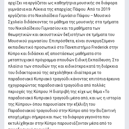
αρχίζει να εργάζεται ως καθηγήτρια μουσικής σε διάφορα
γυμνάσια και Λύκεια της επαρχίας Πάφου. Από το 2019
εργάζεται στο Νικολαΐδειο Γυμνάσιο Πάφου – Μουσικό
Σχολείο διδάσκοντας το μάθημα της μουσικής στα τμήματα
του Νικολαΐδειου Γυμνασίου και τα μαθήματα των
θεωρητικών και ακουστικών δεξιοτήτων σε τμήματα του
Μουσικού γυμνασίου. Επιπρόσθετα, είναι συνεργαζόμενο
εκπαιδευτικό προσωπικό στο Πανεπιστήμιο Frederick στην
Κύπρο και διδάσκει εξ αποστάσεως μαθήματα στο
μεταπτυχιακό πρόγραμμα σπουδών Ειδική Εκπαίδευση. Στο
πλαίσιο των σπουδών της και ειδικότερα κατά τη διάρκεια
του διδακτορικού της ασχολήθηκε ιδιαίτερα με το
παραδοσιακό Κυπριακό τραγούδι κάνοντας επιτόπια έρευνα
ηχογραφώντας παραδοσιακά τραγούδια από πολλές
περιοχές της Κύπρου. Η διατριβή της είχε ως θέμα «Το
παραδοσιακό Κυπριακό τραγούδι μέσα από, και ως η ιστορία
της Κύπρου» όπου παρουσίασε την εξέλιξη του
Παραδοσιακού τραγουδιού στην Κύπρο από την Βυζαντινή
εποχή μέχρι σήμερα και πως τα διάφορα γεγονότα που
εκτυλίχθηκαν στην Κύπρο παρουσιάζονταν μέσα από το