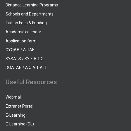
Distance Learning Programs
Schools and Departments
Tuition Fees & Funding
Academic calendar
Application form
CYQAA / ΔΙΠΑΕ
KYSATS / ΚΥ.Σ.Α.Τ.Σ.
DOATAP / Δ.Ο.Α.Τ.Α.Π.
Useful Resources
Webmail
Extranet Portal
E-Learning
E-Learning (DL)