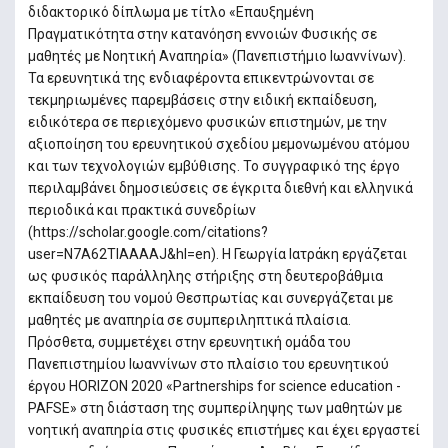
διδακτορικό δίπλωμα με τίτλο «Επαυξημένη
Πραγματικότητα στην κατανόηση εννοιών Φυσικής σε
μαθητές με Νοητική Αναπηρία» (Πανεπιστήμιο Ιωαννίνων).
Τα ερευνητικά της ενδιαφέροντα επικεντρώνονται σε
τεκμηριωμένες παρεμβάσεις στην ειδική εκπαίδευση,
ειδικότερα σε περιεχόμενο φυσικών επιστημών, με την
αξιοποίηση του ερευνητικού σχεδίου μεμονωμένου ατόμου
και των τεχνολογιών εμβύθισης. Το συγγραφικό της έργο
περιλαμβάνει δημοσιεύσεις σε έγκριτα διεθνή και ελληνικά
περιοδικά και πρακτικά συνεδρίων
(https://scholar.google.com/citations?
user=N7A62TIAAAAJ&hl=en). Η Γεωργία Ιατράκη εργάζεται
ως φυσικός παράλληλης στήριξης στη δευτεροβάθμια
εκπαίδευση του νομού Θεσπρωτίας και συνεργάζεται με
μαθητές με αναπηρία σε συμπεριληπτικά πλαίσια.
Πρόσθετα, συμμετέχει στην ερευνητική ομάδα του
Πανεπιστημίου Ιωαννίνων στο πλαίσιο του ερευνητικού
έργου HORIZON 2020 «Partnerships for science education -
PAFSE» στη διάσταση της συμπερίληψης των μαθητών με
νοητική αναπηρία στις φυσικές επιστήμες και έχει εργαστεί