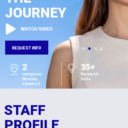
JOURNEY
WATCH VIDEO
REQUEST INFO
2
35+
campuses
Research
Nicosia
Units
Limassol
STAFF
PROFILE