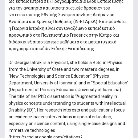
ως εκπαιδεύτρια σε «Προγράμματα Δια Βίου Εκπαίδευσης
για την αναπηρία και υποστηρικτικές δράσεις» του
Ινστιτούτου της Εθνικής Συνομοσπονδίας Ατόμων με
Αναπηρία και Χρόνιες Παθήσεις (ΙΝ-ΕΣΑμεΑ). Επιπρόσθετα,
η Γεωργία Ιατράκη είναι συνεργαζόμενο εκπαιδευτικό
προσωπικό στο Πανεπιστήμιο Frederick στην Κύπρο και
διδάσκει εξ αποστάσεως μαθήματα στο μεταπτυχιακό
πρόγραμμα σπουδών Ειδικής Εκπαίδευσης.
Dr. Georgia Iatraki is a Physicist, she holds a B.Sc. in Physics
from the University of Crete and two master’s degrees, in
“New Technologies and Science Education” (Physics
Department, University of Ioannina) and in “Special Education”
(Department of Primary Education, University of Ioannina).
The title of her PhD dissertation is “Augmented reality in
physics concepts understanding to students with Intellectual
Disability (ID)”. Her research interests and publications focus
on evidence-based interventions in special education,
especially on science content, using single-case designs and
immersive technologies
(https://scholar.google.com/citations?