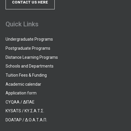
CONTACT US HERE
Quick Links
Undergraduate Programs
Postgraduate Programs
Distance Learning Programs
Schools and Departments
Tuition Fees & Funding
Academic calendar
Application form
CYQAA / ΔΙΠΑΕ
KYSATS / ΚΥ.Σ.Α.Τ.Σ.
DOATAP / Δ.Ο.Α.Τ.Α.Π.