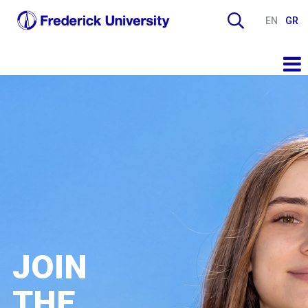
EN
GR
JOIN
THE