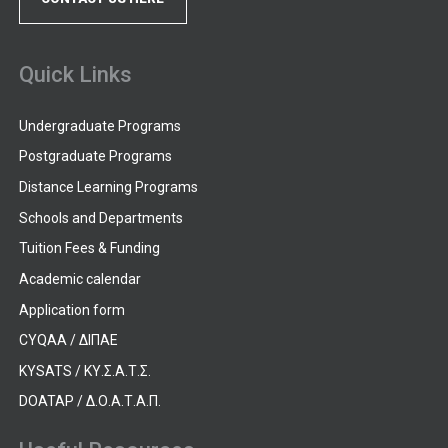
Quick Links
Undergraduate Programs
Postgraduate Programs
Distance Learning Programs
Schools and Departments
Tuition Fees & Funding
Academic calendar
Application form
CYQAA / ΔΙΠΑΕ
KYSATS / ΚΥ.Σ.Α.Τ.Σ.
DOATAP / Δ.Ο.Α.Τ.Α.Π.