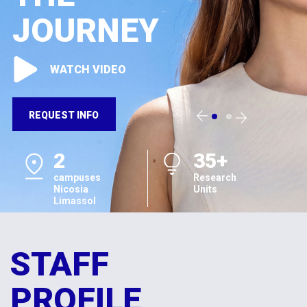
JOURNEY
WATCH VIDEO
REQUEST INFO
2
35+
campuses
Research
Nicosia
Units
Limassol
STAFF
PROFILE