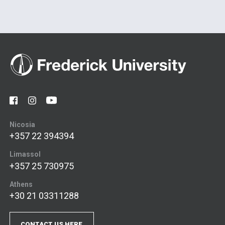
Nicosia
+357 22 394394
Limassol
+357 25 730975
Athens
+30 21 03311288
CONTACT US HERE