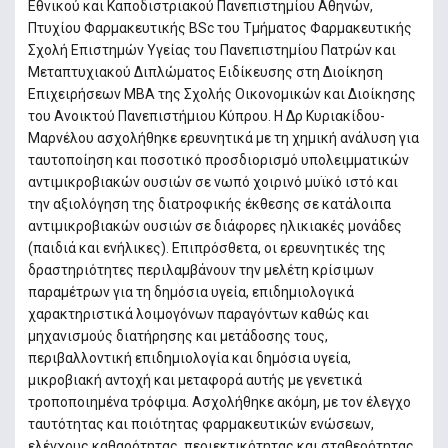
Εθνικού και Καποδιστριακού Πανεπιστημίου Αθηνών,
Πτυχίου Φαρμακευτικής BSc του Τμήματος Φαρμακευτικής
Σχολή Επιστημών Υγείας του Πανεπιστημίου Πατρών και
Μεταπτυχιακού Διπλώματος Ειδίκευσης στη Διοίκηση
Επιχειρήσεων MBA της Σχολής Οικονομικών και Διοίκησης
του Ανοικτού Πανεπιστήμιου Κύπρου. Η Δρ Κυριακίδου-
Μαρνέλου ασχολήθηκε ερευνητικά με τη χημική ανάλυση για
ταυτοποίηση και ποσοτικό προσδιορισμό υπολειμματικών
αντιμικροβιακών ουσιών σε νωπό χοιρινό μυϊκό ιστό και
την αξιολόγηση της διατροφικής έκθεσης σε κατάλοιπα
αντιμικροβιακών ουσιών σε διάφορες ηλικιακές μονάδες
(παιδιά και ενήλικες). Επιπρόσθετα, οι ερευνητικές της
δραστηριότητες περιλαμβάνουν την μελέτη κρίσιμων
παραμέτρων για τη δημόσια υγεία, επιδημιολογικά
χαρακτηριστικά λοιμογόνων παραγόντων καθώς και
μηχανισμούς διατήρησης και μετάδοσης τους,
περιβαλλοντική επιδημιολογία και δημόσια υγεία,
μικροβιακή αντοχή και μεταφορά αυτής με γενετικά
τροποποιημένα τρόφιμα. Ασχολήθηκε ακόμη, με τον έλεγχο
ταυτότητας και ποιότητας φαρμακευτικών ενώσεων,
ελέγχους καθαρότητας, περιεκτικότητας και σταθερότητας