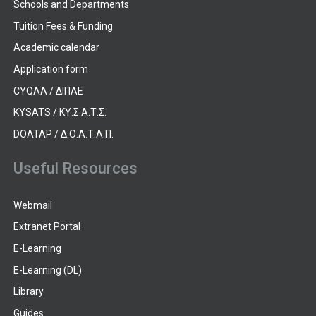
Schools and Departments
Tuition Fees & Funding
Academic calendar
Application form
CYQAA / ΔΙΠΑΕ
KYSATS / ΚΥ.Σ.Α.Τ.Σ.
DOATAP / Δ.Ο.Α.Τ.Α.Π.
Useful Resources
Webmail
Extranet Portal
E-Learning
E-Learning (DL)
Library
Guides