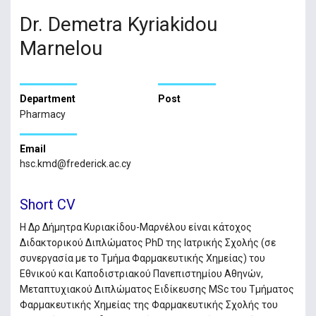
Dr. Demetra Kyriakidou
Marnelou
Department
Post
Pharmacy
Email
hsc.kmd@frederick.ac.cy
Short CV
Η Δρ Δήμητρα Κυριακίδου-Μαρνέλου είναι κάτοχος
Διδακτορικού Διπλώματος PhD της Ιατρικής Σχολής (σε
συνεργασία με το Τμήμα Φαρμακευτικής Χημείας) του
Εθνικού και Καποδιστριακού Πανεπιστημίου Αθηνών,
Μεταπτυχιακού Διπλώματος Ειδίκευσης MSc του Τμήματος
Φαρμακευτικής Χημείας της Φαρμακευτικής Σχολής του