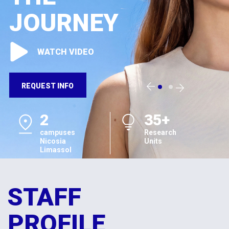
JOURNEY
WATCH VIDEO
REQUEST INFO
2
35+
campuses
Research
Nicosia
Units
Limassol
STAFF
PROFILE