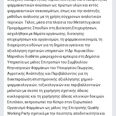
φαρμακευτικών ενώσεων ως πρώτων υλών και εντός
φαρμακευτικών σκευασμάτων, όπως και την ανάπτυξη
μεθόδων ανάλυσης με τη χρήση σύγχρονων αναλυτικών
τεχνικών. Τέλος, μέσα στα πλαίσια του Μεταπτυχιακού
Προγράμματος Σπουδών στη Διοίκηση Επιχειρήσεων,
ασχολήθηκε με θέματα οργάνωσης, διοίκησης
επιχειρήσεων και οργανισμών, τη φαρμακοοικονομία, τη
διαχείριση κινδύνων για τη δημόσια υγεία και την
αξιολόγηση σχετικών υπηρεσιών. Η Δρ. Κυριακίδου-
Μαρνέλου διαθέτει μακροχρόνια εμπειρία στη Δημόσια
Υπηρεσία ως μέλος Επιτροπών του Συμβουλίου
Κτηνιατρικών Φαρμάκων του Υπουργείου Γεωργίας,
Αγροτικής Ανάπτυξης και Περιβάλλοντος για τη
διεκπεραίωση επιστημονικής αξιολόγησης χημικό-
φαρμακολογικών, τοξικολογικών και περιβαλλοντικών
μελετών με σκοπό τη χορήγηση σχετικής άδειας
κυκλοφορίας και τη χορήγησης άδειας κλινικών δοκιμών.
Επιπλέον, εκπροσωπεί την Κύπρο στον Ευρωπαϊκό
Οργανισμό Φαρμάκων ως μέλος της Επιτροπής Quality
Working Party σχετικά με την ποιότητα, αποδοτικότητα και