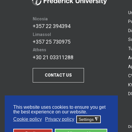
U
Nicosia
P
+357 22 394394
D
Limassol
S
+357 25 730975
Tu
Athens
+30 21 03311288
A
A
CONTACT US
C
KY
D
This website uses cookies to ensure you get
the best experience on our website.
Cookie policy
Privacy policy
Settings
◮
Di
© 2026 Frederick University