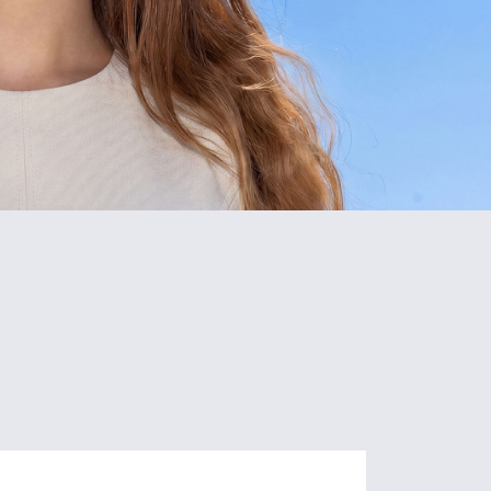
5
80+
Schools
Programs
of Study