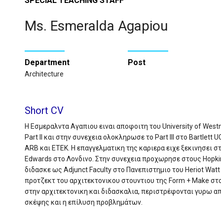
SPECIAL TEACHING STAFF
Ms. Esmeralda Agapiou
Department
Post
Architecture
Short CV
Η Εσμεραλντα Αγαπιου ειναι αποφοιτη του University of Westm
Part II και στην συνεχεια ολοκληρωσε το Part III στο Bartlett 
ARB και ΕΤΕΚ. Η επαγγελματικη της καριερα ειχε ξεκινησει στ
Edwards στο Λονδινο. Στην συνεχεια προχωρησε στους Hopkins
διδασκε ως Adjunct Faculty στο Πανεπιστημιο του Heriot Wat
προτζεκτ του αρχιτεκτονικου στουντιου της Form + Make στο
στην αρχιτεκτονικη και διδασκαλια, περιστρέφονται γυρω απ
σκέψης και η επίλυση προβλημάτων.