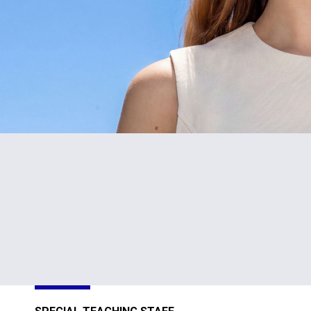
#1
TOP
in Cyprus
301-400
Sustainability
Sustainability
Impact
Impact
Ratings 2026
Ratings 2026