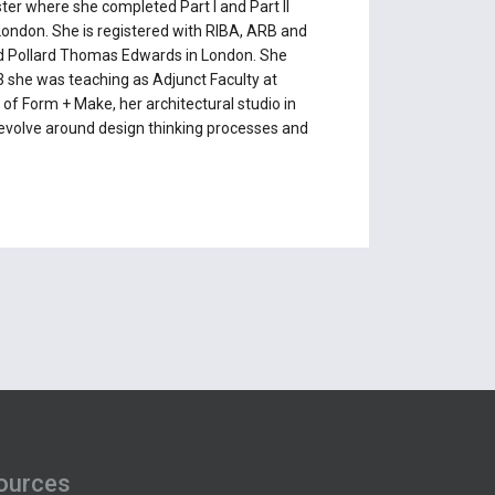
er where she completed Part I and Part II
n London. She is registered with RIBA, ARB and
nd Pollard Thomas Edwards in London. She
3 she was teaching as Adjunct Faculty at
 of Form + Make, her architectural studio in
revolve around design thinking processes and
ources