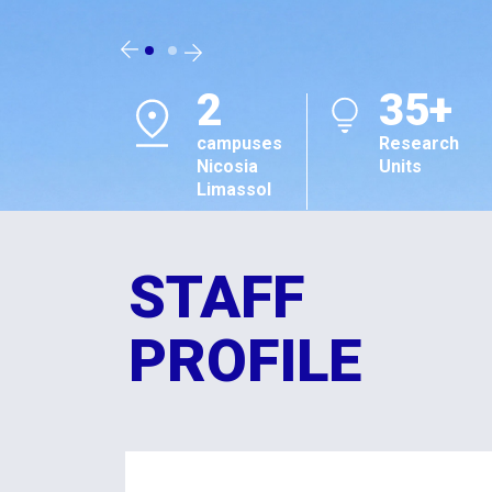
2
35+
campuses
Research
Nicosia
Units
Limassol
STAFF
PROFILE