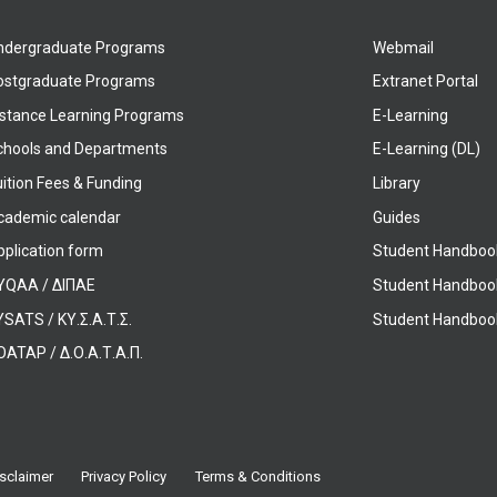
ndergraduate Programs
Webmail
ostgraduate Programs
Extranet Portal
istance Learning Programs
E-Learning
chools and Departments
E-Learning (DL)
ition Fees & Funding
Library
cademic calendar
Guides
pplication form
Student Handboo
YQAA / ΔΙΠΑΕ
Student Handboo
SATS / ΚΥ.Σ.Α.Τ.Σ.
Student Handbook
OATAP / Δ.Ο.Α.Τ.Α.Π.
sclaimer
Privacy Policy
Terms & Conditions