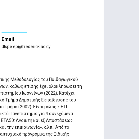
Email
dlspe.ep@frederick.ac.cy
κτικής Μεθοδολογίας του Παιδαγωγικού
νων, καθώς επίσης έχει ολοκληρώσει τη
πιστημίου Ιωαννίνων (2022). Κατέχει
ικό Τμήμα Δημοτικής Εκπαίδευσης του
 Τμήμα (2002). Είναι μέλος Σ.Ε.Π.
ικτό Πανεπιστήμιο για 4 συνεχόμενα
Ε. ΕΤΑ50: Ανοικτή και εξ Αποστάσεως
ι την επικοινωνία», κ.λπ.. Από το
ταπτυχιακό πρόγραμμα της Ειδικής