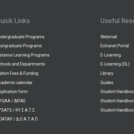
uick Links
Useful Res
ndergraduate Programs
Webmail
ostgraduate Programs
Extranet Portal
istance Learning Programs
E-Learning
chools and Departments
E-Learning (DL)
ition Fees & Funding
Library
cademic calendar
Guides
pplication form
Student Handboo
YQAA / ΔΙΠΑΕ
Student Handboo
SATS / ΚΥ.Σ.Α.Τ.Σ.
Student Handbook
OATAP / Δ.Ο.Α.Τ.Α.Π.