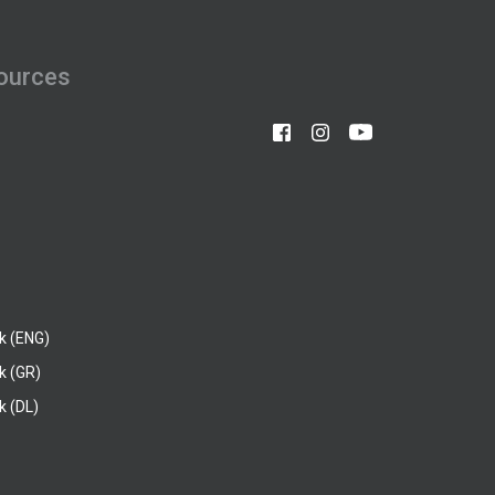
ources
k (ENG)
k (GR)
 (DL)