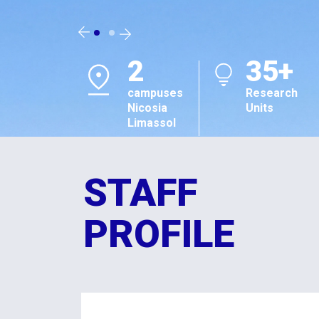
2
35+
campuses
Research
Nicosia
Units
Limassol
STAFF
PROFILE