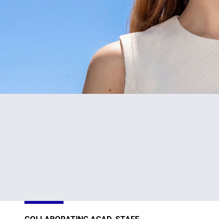
#1
TOP
in Cyprus
301-400
Sustainability
Sustainability
Impact
Impact
Ratings 2026
Ratings 2026