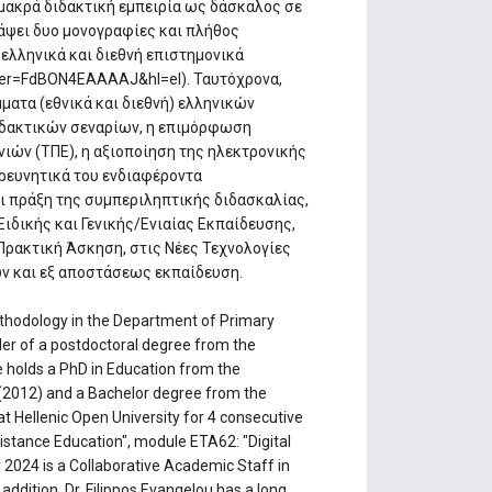
 μακρά διδακτική εμπειρία ως δάσκαλος σε
ράψει δυο μονογραφίες και πλήθος
ελληνικά και διεθνή επιστημονικά
s?user=FdBON4EAAAAJ&hl=el). Ταυτόχρονα,
ατα (εθνικά και διεθνή) ελληνικών
ιδακτικών σεναρίων, η επιμόρφωση
ιών (ΤΠΕ), η αξιοποίηση της ηλεκτρονικής
ρευνητικά του ενδιαφέροντα
ι πράξη της συμπεριληπτικής διδασκαλίας,
Ειδικής και Γενικής/Ενιαίας Εκπαίδευσης,
 Πρακτική Άσκηση, στις Νέες Τεχνολογίες
ων και εξ αποστάσεως εκπαίδευση.
ethodology in the Department of Primary
lder of a postdoctoral degree from the
e holds a PhD in Education from the
 (2012) and a Bachelor degree from the
t Hellenic Open University for 4 consecutive
tance Education", module ETA62: "Digital
2024 is a Collaborative Academic Staff in
addition, Dr. Filippos Evangelou has a long