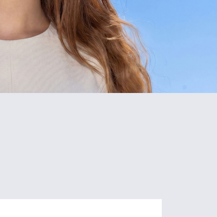
5
80+
Schools
Programs
of Study