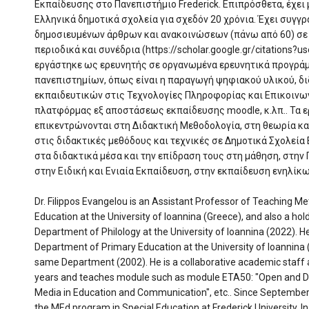
Εκπαίδευσης στο Πανεπιστήμιο Frederick. Επιπρόσθετα, έχει
Ελληνικά δημοτικά σχολεία για σχεδόν 20 χρόνια. Έχει συγγ
δημοσιευμένων άρθρων και ανακοινώσεων (πάνω από 60) σε 
περιοδικά και συνέδρια (https://scholar.google.gr/citation
εργάστηκε ως ερευνητής σε οργανωμένα ερευνητικά προγράμμ
πανεπιστημίων, όπως είναι η παραγωγή ψηφιακού υλικού, δ
εκπαιδευτικών στις Τεχνολογίες Πληροφορίας και Επικοινων
πλατφόρμας εξ αποστάσεως εκπαίδευσης moodle, κ.λπ.. Τα ε
επικεντρώνονται στη Διδακτική Μεθοδολογία, στη θεωρία κα
στις διδακτικές μεθόδους και τεχνικές σε Δημοτικά Σχολεία 
στα διδακτικά μέσα και την επίδραση τους στη μάθηση, στην
στην Ειδική και Ενιαία Εκπαίδευση, στην εκπαίδευση ενηλίκ
Dr. Filippos Evangelou is an Assistant Professor of Teaching M
Education at the University of Ioannina (Greece), and also a ho
Department of Philology at the University of Ioannina (2022). Η
Department of Primary Education at the University of Ioannina
same Department (2002). Ηe is a collaborative academic staff a
years and teaches module such as module ETA50: "Open and Dis
Media in Education and Communication", etc.. Since September 
the MEd program in Special Education at Frederick University. In 