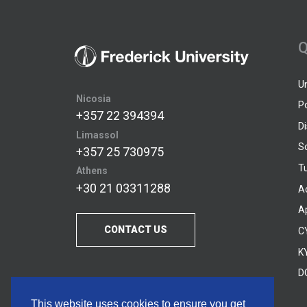
Q
U
Nicosia
P
+357 22 394394
D
Limassol
S
+357 25 730975
Tu
Athens
+30 21 03311288
A
A
CONTACT US
C
KY
D
This website uses cookies to ensure you get