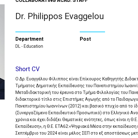
COLLABORATING ACAD. STAFF
Dr. Philippos Evaggelou
Department
Post
DL - Education
Short CV
Ο Δρ. Ευαγγέλου Φίλιππος είναι Επίκουρος Καθηγητής Διδα
Τμήματος Δημοτικής Εκπαίδευσης του Πανεπιστημίου Ιωαννί
Μεταδιδακτορική του έρευνα στο Τμήμα Φιλολογίας του Πανε
διδακτορικό τίτλο στις Επιστήμες Αγωγής από το Παιδαγωγ
Πανεπιστημίου Ιωαννίνων (2012) και βασικό πτυχίο από το ίδιο
(Συνεργαζόμενο Εκπαιδευτικό Προσωπικό) στο Ελληνικό Ανο
χρόνια και έχει διδάξει Θεματικές ενότητες, όπως είναι η Θ.
Εκπαίδευση», η Θ.Ε. ΕΤΑ62:«Ψηφιακά Μέσα στην εκπαίδευση κα
Σεπτέμβριο του 2024 είναι μέλος ΣΕΠ στο εξ αποστάσεως με