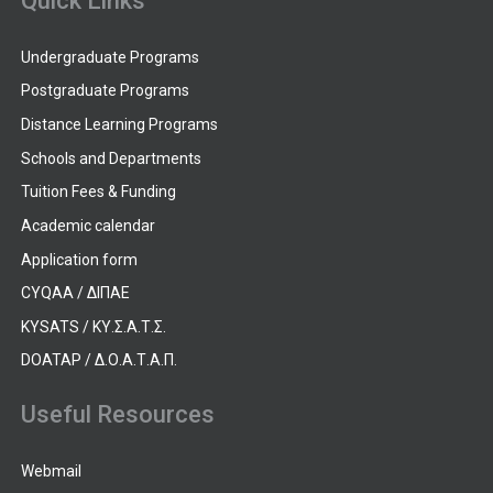
Quick Links
Undergraduate Programs
Postgraduate Programs
Distance Learning Programs
Schools and Departments
Tuition Fees & Funding
Academic calendar
Application form
CYQAA / ΔΙΠΑΕ
KYSATS / ΚΥ.Σ.Α.Τ.Σ.
DOATAP / Δ.Ο.Α.Τ.Α.Π.
Useful Resources
Webmail