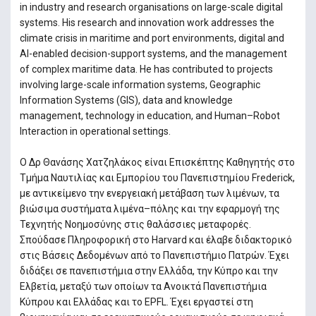
in industry and research organisations on large-scale digital
systems. His research and innovation work addresses the
climate crisis in maritime and port environments, digital and
AI-enabled decision-support systems, and the management
of complex maritime data. He has contributed to projects
involving large-scale information systems, Geographic
Information Systems (GIS), data and knowledge
management, technology in education, and Human–Robot
Interaction in operational settings.
Ο Δρ Θανάσης Χατζηλάκος είναι Επισκέπτης Καθηγητής στο
Τμήμα Ναυτιλίας και Εμπορίου του Πανεπιστημίου Frederick,
με αντικείμενο την ενεργειακή μετάβαση των λιμένων, τα
βιώσιμα συστήματα λιμένα–πόλης και την εφαρμογή της
Τεχνητής Νοημοσύνης στις θαλάσσιες μεταφορές.
Σπούδασε Πληροφορική στο Harvard και έλαβε διδακτορικό
στις Βάσεις Δεδομένων από το Πανεπιστήμιο Πατρών. Έχει
διδάξει σε πανεπιστήμια στην Ελλάδα, την Κύπρο και την
Ελβετία, μεταξύ των οποίων τα Ανοικτά Πανεπιστήμια
Κύπρου και Ελλάδας και το EPFL. Έχει εργαστεί στη