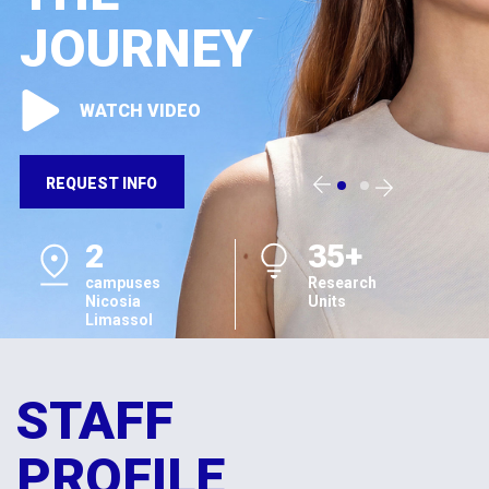
JOURNEY
WATCH VIDEO
REQUEST INFO
2
35+
campuses
Research
Nicosia
Units
Limassol
STAFF
PROFILE