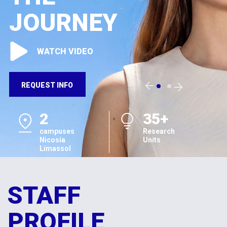
JOURNEY
WATCH VIDEO
REQUEST INFO
2
35+
campuses
Research
Nicosia
Units
Limassol
STAFF
PROFILE