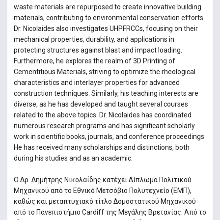
waste materials are repurposed to create innovative building
materials, contributing to environmental conservation efforts.
Dr. Nicolaides also investigates UHPFRCCs, focusing on their
mechanical properties, durability, and applications in
protecting structures against blast and impact loading.
Furthermore, he explores the realm of 3D Printing of
Cementitious Materials, striving to optimize the rheological
characteristics and interlayer properties for advanced
construction techniques. Similarly, his teaching interests are
diverse, as he has developed and taught several courses
related to the above topics. Dr. Nicolaides has coordinated
numerous research programs and has significant scholarly
work in scientific books, journals, and conference proceedings.
He has received many scholarships and distinctions, both
during his studies and as an academic.
Ο Δρ. Δημήτρης Νικολαΐδης κατέχει Δίπλωμα Πολιτικού
Μηχανικού από το Εθνικό Μετσόβιο Πολυτεχνείο (ΕΜΠ),
καθώς και μεταπτυχιακό τίτλο Δομοστατικού Μηχανικού
από το Πανεπιστήμιο Cardiff της Μεγάλης Βρετανίας. Από το