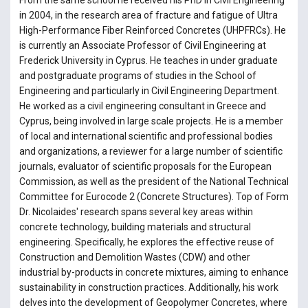
From the same school he received his PhD in Civil Engineering
in 2004, in the research area of fracture and fatigue of Ultra
High-Performance Fiber Reinforced Concretes (UHPFRCs). He
is currently an Associate Professor of Civil Engineering at
Frederick University in Cyprus. He teaches in under graduate
and postgraduate programs of studies in the School of
Engineering and particularly in Civil Engineering Department.
He worked as a civil engineering consultant in Greece and
Cyprus, being involved in large scale projects. He is a member
of local and international scientific and professional bodies
and organizations, a reviewer for a large number of scientific
journals, evaluator of scientific proposals for the European
Commission, as well as the president of the National Technical
Committee for Eurocode 2 (Concrete Structures). Top of Form
Dr. Nicolaides' research spans several key areas within
concrete technology, building materials and structural
engineering. Specifically, he explores the effective reuse of
Construction and Demolition Wastes (CDW) and other
industrial by-products in concrete mixtures, aiming to enhance
sustainability in construction practices. Additionally, his work
delves into the development of Geopolymer Concretes, where