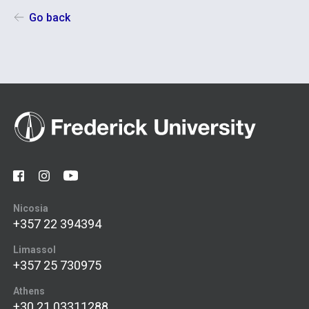
Go back
Nicosia
+357 22 394394
Limassol
+357 25 730975
Athens
+30 21 03311288