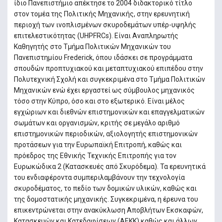
ίδιο Πανεπιστήμιο απέκτησε το 2004 διδακτορικό τίτλο
στον τομέα της Πολιτικής Μηχανικής, στην ερευνητική
περιοχή των ινοπλισμένων σκυροδεμάτων υπέρ-υψηλής
επιτελεστικότητας (UHPFRCs). Είναι Αναπληρωτής
Καθηγητής στο Τμήμα Πολιτικών Μηχανικών του
Πανεπιστημίου Frederick, όπου ιδάσκει σε προγράμματα
σπουδών προπτυχιακού και μεταπτυχιακού επιπέδου στην
Πολυτεχνική Σχολή και συγκεκριμένα στο Τμήμα Πολιτικών
Μηχανικών ενώ έχει εργαστεί ως σύμβουλος μηχανικός
τόσο στην Κύπρο, όσο και στο εξωτερικό. Είναι μέλος
εγχώριων και διεθνών επιστημονικών και επαγγελματικών
σωμάτων και οργανισμών, κριτής σε μεγάλο αριθμό
επιστημονικών περιοδικών, αξιολογητής επιστημονικών
προτάσεων για την Ευρωπαϊκή Επιτροπή, καθώς και
πρόεδρος της Εθνικής Τεχνικής Επιτροπής για τον
Ευρωκώδικα 2 (Κατασκευές από Σκυρόδεμα). Τα ερευνητικά
του ενδιαφέροντα συμπεριλαμβάνουν την τεχνολογία
σκυροδέματος, το πεδίο των δομικών υλικών, καθώς και
της δομοστατικής μηχανικής. Συγκεκριμένα, η έρευνα του
επικεντρώνεται στην ανακύκλωση Αποβλήτων Εκσκαφών,
Κατασκευών και Κατεδαφίσεων (ΑΕΚΚ) καθώς και άλλων