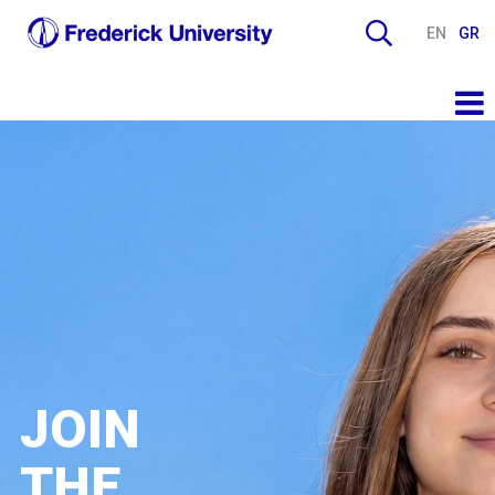
EN
GR
JOIN
THE