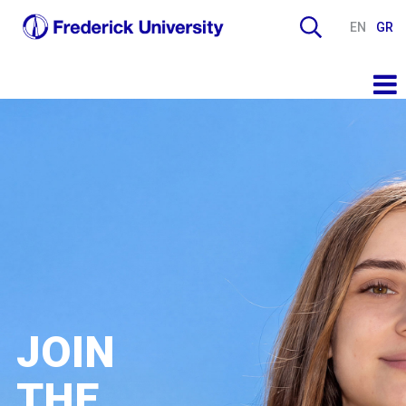
EN
GR
JOIN
THE