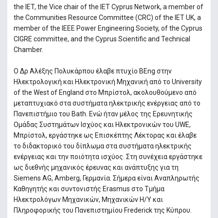
the IET, the Vice chair of the IET Cyprus Network, a member of
the Communities Resource Committee (CRC) of the IET UK, a
member of the IEEE Power Engineering Society, of the Cyprus
CIGRE committee, and the Cyprus Scientific and Technical
Chamber.
Ο Δρ Αλέξης Πολυκάρπου έλαβε πτυχίο BEng στην
Ηλεκτρολογική και Ηλεκτρονική Μηχανική από το University
of the West of England στο Μπρίστολ, ακολουθούμενο από
μεταπτυχιακό στα συστήματα ηλεκτρικής ενέργειας από το
Πανεπιστήμιο του Bath. Ενώ ήταν μέλος της Ερευνητικής
Ομάδας Συστημάτων Ισχύος και Ηλεκτρονικών του UWE,
Μπρίστολ, εργάστηκε ως Επισκέπτης Λέκτορας και έλαβε
το διδακτορικό του δίπλωμα στα συστήματα ηλεκτρικής
ενέργειας και την ποιότητα ισχύος. Στη συνέχεια εργάστηκε
ως διεθνής μηχανικός έρευνας και ανάπτυξης για τη
Siemens AG, Amberg, Γερμανία. Σήμερα είναι Αναπληρωτής
Καθηγητής και συντονιστής Erasmus στο Τμήμα
Ηλεκτρολόγων Μηχανικών, Μηχανικών Η/Υ και
Πληροφορικής του Πανεπιστημίου Frederick της Κύπρου.