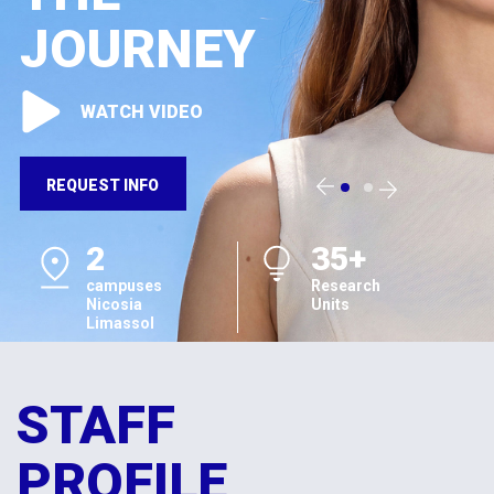
JOURNEY
WATCH VIDEO
REQUEST INFO
2
35+
campuses
Research
Nicosia
Units
Limassol
STAFF
PROFILE