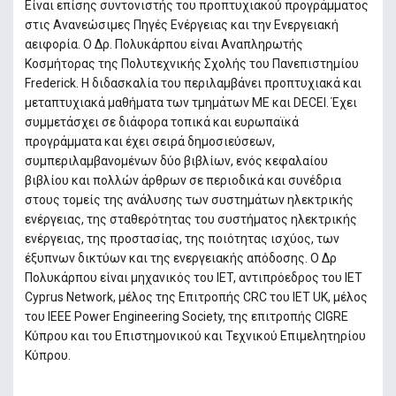
Είναι επίσης συντονιστής του προπτυχιακού προγράμματος
στις Ανανεώσιμες Πηγές Ενέργειας και την Ενεργειακή
αειφορία. Ο Δρ. Πολυκάρπου είναι Αναπληρωτής
Κοσμήτορας της Πολυτεχνικής Σχολής του Πανεπιστημίου
Frederick. Η διδασκαλία του περιλαμβάνει προπτυχιακά και
μεταπτυχιακά μαθήματα των τμημάτων ΜΕ και DECEI. Έχει
συμμετάσχει σε διάφορα τοπικά και ευρωπαϊκά
προγράμματα και έχει σειρά δημοσιεύσεων,
συμπεριλαμβανομένων δύο βιβλίων, ενός κεφαλαίου
βιβλίου και πολλών άρθρων σε περιοδικά και συνέδρια
στους τομείς της ανάλυσης των συστημάτων ηλεκτρικής
ενέργειας, της σταθερότητας του συστήματος ηλεκτρικής
ενέργειας, της προστασίας, της ποιότητας ισχύος, των
έξυπνων δικτύων και της ενεργειακής απόδοσης. Ο Δρ
Πολυκάρπου είναι μηχανικός του IET, αντιπρόεδρος του IET
Cyprus Network, μέλος της Επιτροπής CRC του IET UK, μέλος
του IEEE Power Engineering Society, της επιτροπής CIGRE
Κύπρου και του Επιστημονικού και Τεχνικού Επιμελητηρίου
Κύπρου.