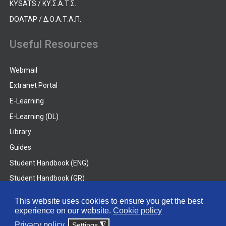
KYSATS / ΚΥ.Σ.Α.Τ.Σ.
DOATAP / Δ.Ο.Α.Τ.Α.Π.
Useful Resources
Webmail
Extranet Portal
E-Learning
E-Learning (DL)
Library
Guides
Student Handbook (ENG)
Student Handbook (GR)
Student Handbook (DL)
This website uses cookies to ensure you get the best
experience on our website.
Cookie policy
© 2026 Frederick University
Privacy policy
Settings
◮