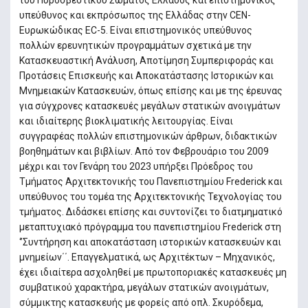
του Πυροσβεστικού Σώματος Ελλάδος και επιστημονικός
υπεύθυνος και εκπρόσωπος της Ελλάδας στην CEN-
Ευρωκώδικας EC-5. Είναι επιστημονικός υπεύθυνος
πολλών ερευνητικών προγραμμάτων σχετικά με την
Κατασκευαστική Ανάλυση, Αποτίμηση Συμπεριφοράς και
Προτάσεις Επισκευής και Αποκατάστασης Ιστορικών και
Μνημειακών Κατασκευών, όπως επίσης και με της έρευνας
για σύγχρονες κατασκευές μεγάλων στατικών ανοιγμάτων
και ιδιαίτερης βιοκλιματικής λειτουργίας. Είναι
συγγραφέας πολλών επιστημονικών άρθρων, διδακτικών
βοηθημάτων και βιβλίων. Από τον Φεβρουάριο του 2009
μέχρι και τον Γενάρη του 2023 υπήρξει Πρόεδρος του
Τμήματος Αρχιτεκτονικής του Πανεπιστημίου Frederick και
υπεύθυνος του τομέα της Αρχιτεκτονικής Τεχνολογίας του
τμήματος. Διδάσκει επίσης και συντονίζει το διατμηματικό
μεταπτυχιακό πρόγραμμα του πανεπιστημίου Frederick στη
‘’Συντήρηση και αποκατάσταση ιστορικών κατασκευών και
μνημείων΄΄. Επαγγελματικά, ως Αρχιτέκτων – Μηχανικός,
έχει ιδιαίτερα ασχοληθεί με πρωτοποριακές κατασκευές μη
συμβατικού χαρακτήρα, μεγάλων στατικών ανοιγμάτων,
σύμμικτης κατασκευής με φορείς από oπλ. Σκυρόδεμα,