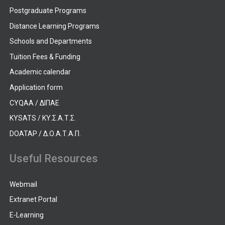
Postgraduate Programs
Distance Learning Programs
Schools and Departments
Tuition Fees & Funding
Academic calendar
Application form
CYQAA / ΔΙΠΑΕ
KYSATS / ΚΥ.Σ.Α.Τ.Σ.
DOATAP / Δ.Ο.Α.Τ.Α.Π.
Useful Resources
Webmail
Extranet Portal
E-Learning