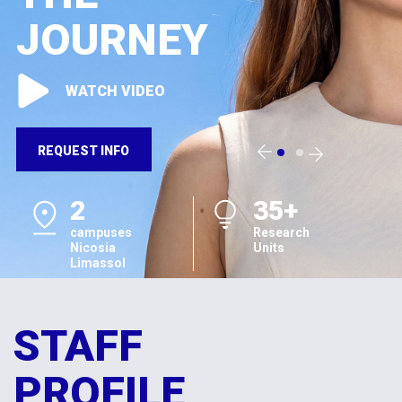
JOURNEY
WATCH VIDEO
REQUEST INFO
2
35+
campuses
Research
Nicosia
Units
Limassol
STAFF
PROFILE