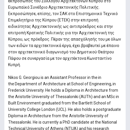
εκπρόσωπος του Συλλόγου Αρχιτεκτόνων Κύπρου στο
Ευρωπαϊκό Συνέδριο Αρχιτεκτονικής Πολιτικής.
Εκπροσώπησε, επίσης, τον ΣΑΚ στο Επιστημονικό Τεχνικό
Επιμελητήριο της Κύπρου (ΕΤΕΚ) στην επιτροπή
ειδικότητας Αρχιτεκτονικής ως αντιπρόεδρος και στην
επιτροπή Κρατικής Πολιτικής για την Αρχιτεκτονική της
Κύπρου, ως πρόεδρος. Πέραν της απασχόλησής του με όλων
των ειδών τα αρχιτεκτονικά έργα, έχει βραβευτεί με έπαινο
στον αρχιτεκτονικό διαγωνισμό του Δημοτικού Θεάτρου
Πάφου σε συνεργασία με τον αρχιτέκτονα Κωνσταντίνο
Κυπρή.
Nikos G. Georgiou is an Assistant Professor in the in
the Department of Architecture at School of Engineering, in
Frederick University. He holds a Diploma in Architecture from
the Aristotle University of Thessaloniki (AUTh) and an MSc in
Built Environment graduated from the Bartlett School of
University College London (UCL). He also holds a postgraduate
Diploma in Architecture from the Aristotle University of
Thessaloniki. He is currently a PhD candidate at the National
Technical University of Athens (NTUA) and his research