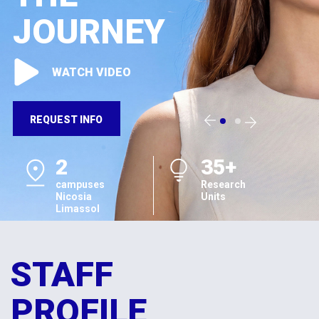
JOURNEY
WATCH VIDEO
REQUEST INFO
2
35+
campuses
Research
Nicosia
Units
Limassol
STAFF
PROFILE