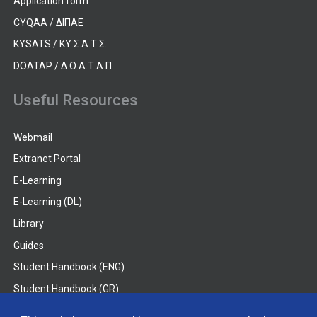
Application form
CYQAA / ΔΙΠΑΕ
KYSATS / ΚΥ.Σ.Α.Τ.Σ.
DOATAP / Δ.Ο.Α.Τ.Α.Π.
Useful Resources
Webmail
Extranet Portal
E-Learning
E-Learning (DL)
Library
Guides
Student Handbook (ENG)
Student Handbook (GR)
Student Handbook (DL)