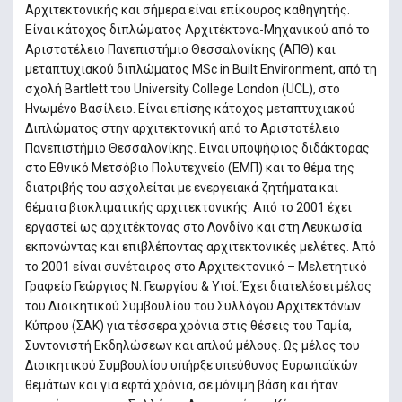
Αρχιτεκτονικής και σήμερα είναι επίκουρος καθηγητής.
Είναι κάτοχος διπλώματος Αρχιτέκτονα-Μηχανικού από το
Αριστοτέλειο Πανεπιστήμιο Θεσσαλονίκης (ΑΠΘ) και
μεταπτυχιακού διπλώματος MSc in Built Environment, από τη
σχολή Bartlett του University College London (UCL), στο
Ηνωμένο Βασίλειο. Είναι επίσης κάτοχος μεταπτυχιακού
Διπλώματος στην αρχιτεκτονική από το Αριστοτέλειο
Πανεπιστήμιο Θεσσαλονίκης. Ειναι υποψήφιος διδάκτορας
στο Εθνικό Μετσόβιο Πολυτεχνείο (ΕΜΠ) και το θέμα της
διατριβής του ασχολείται με ενεργειακά ζητήματα και
θέματα βιοκλιματικής αρχιτεκτονικής. Από το 2001 έχει
εργαστεί ως αρχιτέκτονας στο Λονδίνο και στη Λευκωσία
εκπονώντας και επιβλέποντας αρχιτεκτονικές μελέτες. Από
το 2001 είναι συνέταιρος στο Αρχιτεκτονικό – Μελετητικό
Γραφείο Γεώργιος Ν. Γεωργίου & Υιοί. Έχει διατελέσει μέλος
του Διοικητικού Συμβουλίου του Συλλόγου Αρχιτεκτόνων
Κύπρου (ΣΑΚ) για τέσσερα χρόνια στις θέσεις του Ταμία,
Συντονιστή Εκδηλώσεων και απλού μέλους. Ως μέλος του
Διοικητικού Συμβουλίου υπήρξε υπεύθυνος Ευρωπαϊκών
θεμάτων και για εφτά χρόνια, σε μόνιμη βάση και ήταν