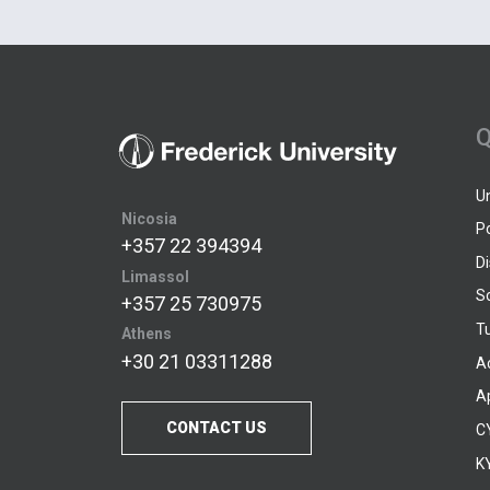
Q
U
Nicosia
P
+357 22 394394
D
Limassol
S
+357 25 730975
Tu
Athens
+30 21 03311288
A
A
CONTACT US
C
KY