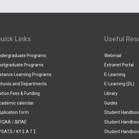
uick Links
Useful Res
ndergraduate Programs
Webmail
ostgraduate Programs
Extranet Portal
istance Learning Programs
E-Learning
chools and Departments
E-Learning (DL)
ition Fees & Funding
Library
cademic calendar
Guides
pplication form
Student Handboo
YQAA / ΔΙΠΑΕ
Student Handboo
SATS / ΚΥ.Σ.Α.Τ.Σ.
Student Handbook