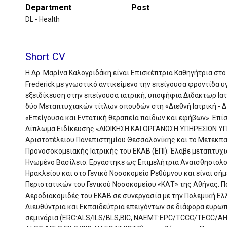
Department
Post
DL - Health
Short CV
Η Δρ. Μαρίνα Καλογριδάκη είναι Επισκέπτρια Καθηγήτρια στ
Frederick με γνωστικό αντικείμενο την επείγουσα φροντίδα υ
εξειδίκευση στην επείγουσα ιατρική, υποψήφια Διδάκτωρ Ια
δύο Μεταπτυχιακών τίτλων σπουδών στη «Διεθνή Ιατρική - Δ
«Επείγουσα και Εντατική θεραπεία παίδων και εφήβων». Επί
Δίπλωμα Ειδίκευσης «ΔΙΟΙΚΗΣΗ ΚΑΙ ΟΡΓΑΝΩΣΗ ΥΠΗΡΕΣΙΩΝ ΥΓ
Αριστοτέλειου Πανεπιστημίου Θεσσαλονίκης και τo Μετεκπ
Προνοσοκομειακής Ιατρικής του ΕΚΑΒ (ΕΠΙ). Έλαβε μεταπτυχ
Ηνωμένο Βασίλειο. Εργάστηκε ως Επιμελήτρια Αναισθησιολο
Ηρακλείου και στο Γενικό Νοσοκομείο Ρεθύμνου και είναι σή
Περιστατικών του Γενικού Νοσοκομείου «ΚΑΤ» της Αθήνας. Πα
Αεροδιακομιδές του ΕΚΑΒ σε συνεργασία με την Πολεμική Ελ
Διευθύντρια και Εκπαιδεύτρια επειγόντων σε διάφορα ευρωπ
σεμινάρια (ERC:ALS/ILS/BLS,BIC, NAEMT:EPC/TCCC/TECC/A