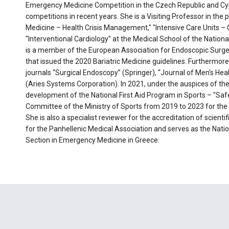
Emergency Medicine Competition in the Czech Republic and Cyp
competitions in recent years. She is a Visiting Professor in th
Medicine – Health Crisis Management," "Intensive Care Units – 
"Interventional Cardiology" at the Medical School of the Nation
is a member of the European Association for Endoscopic Surge
that issued the 2020 Bariatric Medicine guidelines. Furthermore,
journals “Surgical Endoscopy” (Springer), “Journal of Men’s Hea
(Aries Systems Corporation). In 2021, under the auspices of the 
development of the National First Aid Program in Sports – "Sa
Committee of the Ministry of Sports from 2019 to 2023 for t
She is also a specialist reviewer for the accreditation of scie
for the Panhellenic Medical Association and serves as the Nati
Section in Emergency Medicine in Greece.