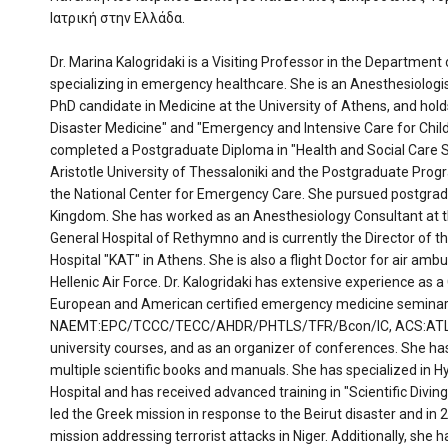
Ιατρική στην Ελλάδα.
Dr. Marina Kalogridaki is a Visiting Professor in the Department 
specializing in emergency healthcare. She is an Anesthesiologi
PhD candidate in Medicine at the University of Athens, and hold
Disaster Medicine" and "Emergency and Intensive Care for Child
completed a Postgraduate Diploma in "Health and Social Care
Aristotle University of Thessaloniki and the Postgraduate Pro
the National Center for Emergency Care. She pursued postgradu
Kingdom. She has worked as an Anesthesiology Consultant at th
General Hospital of Rethymno and is currently the Director of
Hospital "KAT" in Athens. She is also a flight Doctor for air amb
Hellenic Air Force. Dr. Kalogridaki has extensive experience as a
European and American certified emergency medicine seminar
NAEMT:EPC/TCCC/TECC/AHDR/PHTLS/TFR/Bcon/IC, ACS:ATLS
university courses, and as an organizer of conferences. She has
multiple scientific books and manuals. She has specialized in 
Hospital and has received advanced training in "Scientific Divi
led the Greek mission in response to the Beirut disaster and in 
mission addressing terrorist attacks in Niger. Additionally, she