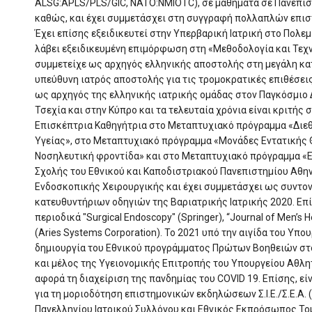
ALSG:APLS/PLS/GIC, NATO:NMIOTC), σε μαθήματα σε Πανεπισ
καθώς, και έχει συμμετάσχει στη συγγραφή πολλαπλών επισ
Έχει επίσης εξειδικευτεί στην Υπερβαρική Ιατρική στο Πολε
λάβει εξειδικευμένη επιμόρφωση στη «Μεθοδολογία και Τεχν
συμμετείχε ως αρχηγός ελληνικής αποστολής στη μεγάλη κα
υπεύθυνη ιατρός αποστολής για τις τρομοκρατικές επιθέσεις
ως αρχηγός της ελληνικής ιατρικής ομάδας στον Παγκόσμιο 
Τσεχία και στην Κύπρο και τα τελευταία χρόνια είναι κριτής 
Επισκέπτρια Καθηγήτρια στο Μεταπτυχιακό πρόγραμμα «Διεθ
Υγείας», στο Μεταπτυχιακό πρόγραμμα «Μονάδες Εντατικής Θ
Νοσηλευτική φροντίδα» και στο Μεταπτυχιακό πρόγραμμα «Ε
Σχολής του Εθνικού και Καποδιστριακού Πανεπιστημίου Αθη
Ενδοσκοπικής Χειρουργικής και έχει συμμετάσχει ως συντο
κατευθυντήριων οδηγιών της Βαριατρικής Ιατρικής 2020. Επί
περιοδικά "Surgical Endoscopy" (Springer), “Journal of Men’s H
(Aries Systems Corporation). Το 2021 υπό την αιγίδα του Υπ
δημιουργία του Εθνικού προγράμματος Πρώτων Βοηθειών στον
και μέλος της Υγειονομικής Επιτροπής του Υπουργείου Αθλητ
αφορά τη διαχείριση της πανδημίας του COVID 19. Επίσης, είνα
για τη μοριοδότηση επιστημονικών εκδηλώσεων Σ.Ι.Ε./Σ.Ε.Α. 
Πανελληνίου Ιατρικού Συλλόγου και Εθνικός Εκπρόσωπος Το