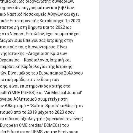
τήμια και ως διοργανωτής συνεδρίων,
τημονικών συγγραμμάτων και βιβλίων.
μικό Ναυτικό Νοσοκομείο Αθηνών και έχει
ικές Επιστημονικής Κατάδυσης». Το 2020
ταστροφή στη Βηρυτό και το 2022 ως
 στο Νίγηρα . Επιπλέον, έχει συμμετάσχει
Διαγωνισμό Επείγουσας Ιατρικής στην
σε αυτούς τους διαγωνισμούς. Είναι
νής Ιατρικής –Διαχείριση Κρίσεων
εραπείας – Καρδιολογία, Ιατρική και
πεμβατική Καρδιολογία» της Ιατρικής
νών. Είναι μέλος του Ευρωπαϊκού Συλλόγου
νιστική ομάδα στην έκδοση των
σης, είναι επιστημονικός κριτής στα
ealth”(MRE PRESS) και “Air Medical Journal’
ουργείου Αθλητισμού συμμετείχε στη
 Αθλητισμό – ‘Safe in Sports’ καθώς, ήταν
ισμού από το 2019 μέχρι το 2023 όσον
ι ειδικός αξιολογητής (specialist reviewer)
(European CME credits/ ECMECs) του
μέα Ειδικότητας UEMS για την Επείγουσα