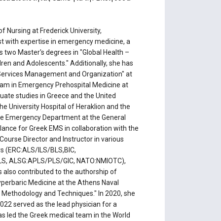
of Nursing at Frederick University,
st with expertise in emergency medicine, a
s two Master's degrees in "Global Health –
ren and Adolescents." Additionally, she has
 Services Management and Organization" at
gram in Emergency Prehospital Medicine at
ate studies in Greece and the United
e University Hospital of Heraklion and the
 the Emergency Department at the General
ulance for Greek EMS in collaboration with the
 Course Director and Instructor in various
s (ERC:ALS/ILS/BLS,BIC,
, ALSG:APLS/PLS/GIC, NATO:NMIOTC),
 also contributed to the authorship of
Hyperbaric Medicine at the Athens Naval
ng Methodology and Techniques." In 2020, she
2022 served as the lead physician for a
 has led the Greek medical team in the World