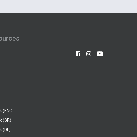
ources
k (ENG)
k (GR)
 (DL)