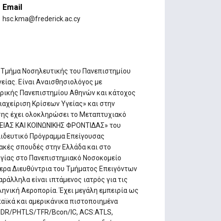
Email
hsc.kma@frederick.ac.cy
ο Τμήμα Νοσηλευτικής του Πανεπιστημίου
γείας. Είναι Αναισθησιολόγος με
τρικής Πανεπιστημίου Αθηνών και κάτοχος
ιαχείριση Κρίσεων Υγείας» και στην
σης έχει ολοκληρώσει τo Μεταπτυχιακό
ΕΙΑΣ ΚΑΙ ΚΟΙΝΩΝΙΚΗΣ ΦΡΟΝΤΙΔΑΣ» του
αιδευτικό Πρόγραμμα Επείγουσας
ιακές σπουδές στην Ελλάδα και στο
γίας στο Πανεπιστημιακό Νοσοκομείο
μερα Διευθύντρια του Τμήματος Επειγόντων
ράλληλα είναι ιπτάμενος ιατρός για τις
ληνική Αεροπορία. Έχει μεγάλη εμπειρία ως
αϊκά και αμερικάνικα πιστοποιημένα
HDR/PHTLS/TFR/Bcon/IC, ACS:ATLS,