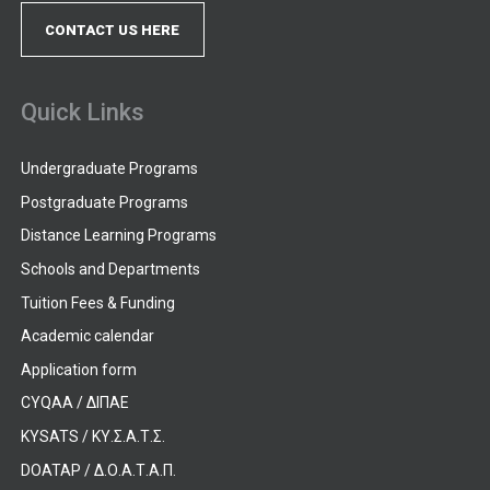
CONTACT US HERE
Quick Links
Undergraduate Programs
Postgraduate Programs
Distance Learning Programs
Schools and Departments
Tuition Fees & Funding
Academic calendar
Application form
CYQAA / ΔΙΠΑΕ
KYSATS / ΚΥ.Σ.Α.Τ.Σ.
DOATAP / Δ.Ο.Α.Τ.Α.Π.