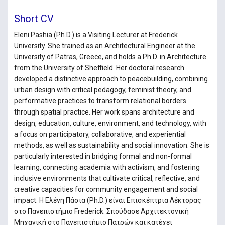
Short CV
Eleni Pashia (Ph.D.) is a Visiting Lecturer at Frederick
University. She trained as an Architectural Engineer at the
University of Patras, Greece, and holds a Ph.D. in Architecture
from the University of Sheffield. Her doctoral research
developed a distinctive approach to peacebuilding, combining
urban design with critical pedagogy, feminist theory, and
performative practices to transform relational borders
through spatial practice. Her work spans architecture and
design, education, culture, environment, and technology, with
a focus on participatory, collaborative, and experiential
methods, as well as sustainability and social innovation. She is
particularly interested in bridging formal and non-formal
learning, connecting academia with activism, and fostering
inclusive environments that cultivate critical, reflective, and
creative capacities for community engagement and social
impact. Η Ελένη Πάσια (Ph.D.) είναι Επισκέπτρια Λέκτορας
στο Πανεπιστήμιο Frederick. Σπούδασε Αρχιτεκτονική
Μηχανική στο Πανεπιστήμιο Πατρών και κατέχει