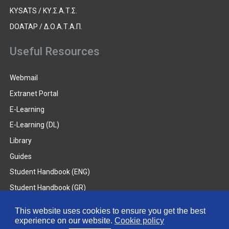
KYSATS / ΚΥ.Σ.Α.Τ.Σ.
DOATAP / Δ.Ο.Α.Τ.Α.Π.
Useful Resources
Webmail
Extranet Portal
E-Learning
E-Learning (DL)
Library
Guides
Student Handbook (ENG)
Student Handbook (GR)
Student Handbook (DL)
This website uses cookies to ensure you get the best
experience on our website.
Cookie policy