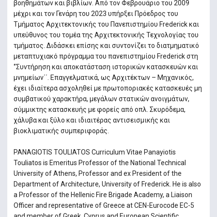
βοηθημάτων και βιβλίων. Από τον Φεβρουάριο του 2009
μέχρι και τον Γενάρη του 2023 υπήρξει Πρόεδρος του
Τμήματος Αρχιτεκτονικής του Πανεπιστημίου Frederick και
υπεύθυνος του τομέα της Αρχιτεκτονικής Τεχνολογίας του
τμήματος. Διδάσκει επίσης και συντονίζει το διατμηματικό
μεταπτυχιακό πρόγραμμα του πανεπιστημίου Frederick στη
‘’Συντήρηση και αποκατάσταση ιστορικών κατασκευών και
μνημείων΄΄. Επαγγελματικά, ως Αρχιτέκτων – Μηχανικός,
έχει ιδιαίτερα ασχοληθεί με πρωτοποριακές κατασκευές μη
συμβατικού χαρακτήρα, μεγάλων στατικών ανοιγμάτων,
σύμμικτης κατασκευής με φορείς από oπλ. Σκυρόδεμα,
χάλυβα και ξύλο και ιδιαιτέρας αντισεισμικής και
βιοκλιματικής συμπεριφοράς.
PANAGIOTIS TOULIATOS Curriculum Vitae Panayiotis
Touliatos is Emeritus Professor of the National Technical
University of Athens, Professor and ex President of the
Department of Architecture, University of Frederick. He is also
a Professor of the Hellenic Fire Brigade Academy, a Liaison
Officer and representative of Greece at CEN-Eurocode EC-5
and member of Greek, Cyprus and European Scientific