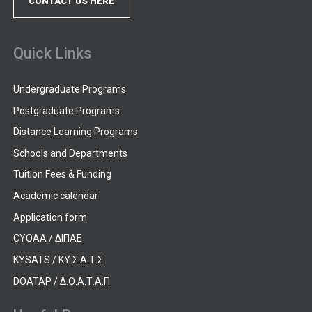
CONTACT US HERE
Quick Links
Undergraduate Programs
Postgraduate Programs
Distance Learning Programs
Schools and Departments
Tuition Fees & Funding
Academic calendar
Application form
CYQAA / ΔΙΠΑΕ
KYSATS / ΚΥ.Σ.Α.Τ.Σ.
DOATAP / Δ.Ο.Α.Τ.Α.Π.