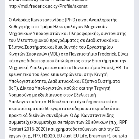
http://mdl.frederick.ac.cy/Profile/akonst
Ο Ανδρέας Κωνσταντινίδης (Ph.D) είναι Αναπληρωτής
Καθηγητής στο Τμήμα Ηλεκτρολόγων Μηχανικών,
Μηχανικών Υπολογιστών και Πληροφορικής, συντονιστής
του Μεταπτυχιακού προγράμματος σε Διαδικτυακά και
Έξυπνα Συστήματα και διευθυντής του Εργαστηρίου
Κινητών Συσκευών (MDL) στο Πανεπιστήμιο Frederick. Είναι
κάτοχος διδακτορικού διπλώματος στην Επιστήμη και την
Μηχανική Υπολογιστών από το Πανεπιστήμιο Έσσεξ, ΗΒ. Το
ερευνητικό του έργο επικεντρώνεται στην Κινητή
Υπολογιστικότητα, Διαδικτυακά και Έξυπνα Συστήματα
(IoT), Δίκτυα Υπολογιστών, καθώς και την Τεχνητή
Νοημοσύνη με εξειδίκευση στον Εξελικτική
Υπολογιστικότητα. Η δουλειά του έχει δημοσιευτεί σε
περισσότερα από 50 έγκριτα ακαδημαϊκά περιοδικά και
πρακτικά διεθνών συνεδρίων. Ο Δρ. Κωνσταντινίδης
συμμετείχε/συμμετέχει σε πέραν των 20 εθνικών (π.χ., RPF
Restart 2016-2020) και χρηματοδοτούμενων από την ΕΕ
έργων (π.χ., FP7, H2020, EU Just, EU Life, Erasmus+), σε τρία