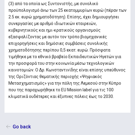
(3) από τα οποία ως Συντονιστής, με συνολικό
προϋπολογισμό άνω των 25 εκατομμυρίων ευρώ (πέραν των
2.5 εκ. ευρώ χρηματοδότηση). Επίσης, έχει δημιουργήσει
συνεργασίες με αριθμό ιδιωτικών εταιρειών,
κυβερνητικούς και ημι-κρατικούς οργανισμούς
εξασφαλίζοντας με αυτόν τον τρόπο βιομηχανικές
επιχορηγήσεις και δημόσιες συμβάσεις συνολικής
χρηματοδότησης περίπου 0,5 εκατ. ευρώ. Πρόσφατα
τιμήθηκε με το εθνικό βραβείο Εκπαιδευτικών Ηγετών για
την προσφορά του στην κοινωνία μέσω τεχνολογικών
καινοτομιών. Ο Δρ. Κωνσταντινίδης είναι επίσης υπεύθυνος
της Οριζόντιας θεματικής περιοχής «Ψηφιακός
Μετασχηματισμός» για την πόλη της Λεμεσού στην Κύπρο
που της παραχωρήθηκε το EU Mission label για τις 100
κλιματικά ουδέτερες και έξυπνες πόλεις έως το 2030.
Go back