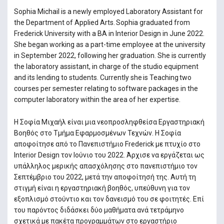
Sophia Michail is a newly employed Laboratory Assistant for
the Department of Applied Arts. Sophia graduated from
Frederick University with a BA in Interior Design in June 2022.
She began working as a part-time employee at the university
in September 2022, following her graduation. She is currently
the laboratory assistant, in charge of the studio equipment
and its lending to students. Currently she is Teaching two
courses per semester relating to software packages in the
computer laboratory within the area of her expertise.
Η Σοφία Μιχαήλ είναι μια νεοπροσληφθείσα Εργαστηριακή
Βοηθός στο Τμήμα Εφαρμοσμένων Τεχνών. Η Σοφία
αποφοίτησε από το Πανεπιστήμιο Frederick με πτυχίο στο
Interior Design τον Ιούνιο του 2022. Άρχισε να εργάζεται ως
υπάλληλος μερικής απασχόλησης στο πανεπιστήμιο τον
Σεπτέμβριο του 2022, μετά την αποφοίτησή της. Αυτή τη
στιγμή είναι η εργαστηριακή βοηθός, υπεύθυνη για τον
εξοπλισμό στούντιο και τον δανεισμό του σε φοιτητές. Επί
του παρόντος διδάσκει δύο μαθήματα ανά τετράμηνο
σχετικά με πακέτα προγραμμάτων στο εργαστήριο