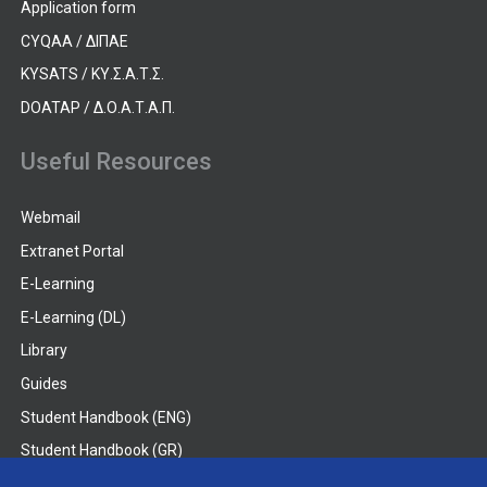
Application form
CYQAA / ΔΙΠΑΕ
KYSATS / ΚΥ.Σ.Α.Τ.Σ.
DOATAP / Δ.Ο.Α.Τ.Α.Π.
Useful Resources
Webmail
Extranet Portal
E-Learning
E-Learning (DL)
Library
Guides
Student Handbook (ENG)
Student Handbook (GR)
Student Handbook (DL)