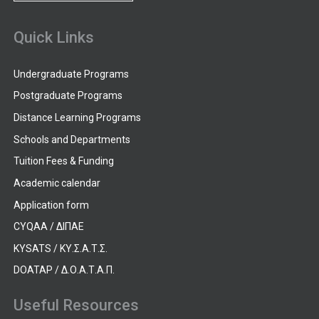
Quick Links
Undergraduate Programs
Postgraduate Programs
Distance Learning Programs
Schools and Departments
Tuition Fees & Funding
Academic calendar
Application form
CYQAA / ΔΙΠΑΕ
KYSATS / ΚΥ.Σ.Α.Τ.Σ.
DOATAP / Δ.Ο.Α.Τ.Α.Π.
Useful Resources