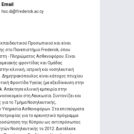
Email
hsc.di@frederick.ac.cy
Εκπαιδευτικού Προσωπικού και είναι
 στο Πανεπιστήμιο Frederick, όπου
στη - Πληρώματος Ασθενοφόρου. Είναι
ομειακής φροντίδας και Ομάδας
στην κλινική, ιατρική και νοσηλευτική
. Δημητρακόπουλος είναι κάτοχος πτυχίου
τική Φροντίδα Υγείας (με εξειδίκευση στην
k. Απέκτησε κλινική εμπειρία στην
νοσοκομείο στη Λευκωσία. Συντονίζει και
 για το Τμήμα Νοσηλευτικής,
ην Υπηρεσία Ασθενοφόρων. Στα επιτεύγματα
ποτροφίας για το ερευνητικό πρόγραμμα
εκπροσώπηση της Κύπρου ως αντιπρόσωπος
ητών Νοσηλευτικής το 2012. Διετέλεσε