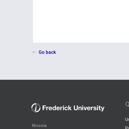
Go back
Q
U
Nicosia
P