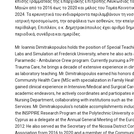
επίσης Γραμματέας της Επαρχιακής Επιτροπής Λευκωσίας τ
Μαιών από το 2016 έως το 2020 και μέλος του Τομέα Κοινοτι
2024. Τα ερευνητικά του ενδιαφέροντα περιλαμβάνουν τη νοσ
ιατρική προσομοίωση, την ασφάλεια των ασθενών, την επεί
περίθαλψη. Επιπλέον, ο κ. Δημητρακόπουλος έχει αριθμό δη
περιοδικά, συνέδρια και ημερίδες.
Mr. Ioannis Dimitrakopoulos holds the position of Special Teach
Labs and Simulation at Frederick University, where he also acts
Paramedic - Ambulance Crew program. Currently pursuing a Ph.
Trauma Care, he brings a decade of extensive experience in clini
as laboratory teaching. Mr. Dimitrakopoulos earned his honors 
Community Health Care (MSc with specialization in Family Healt
gained clinical experience in Intensive/Medical and Surgical Care
academic endeavors, he actively coordinates and participates in
Nursing Department, collaborating with institutions such as th
Services. Mr. Dimitrakopoulos's notable accomplishments include
the INSPPIRE Research Program at the Polytechnic University 
Cyprus as a delegate at the Annual General Meeting of the Eur
2012. He also served as the Secretary of the Nicosia District 
Association from 2016 to 2020 and a member of the Community