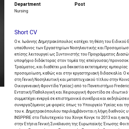
Department
Post
Nursing
Short CV
O κ. Ιωάννης Δημητρακόπουλος κατέχει τη θέση του Ειδικού 
υπεύθυνος των Εργαστηρίων Νοσηλευτικής και Προσομοίωσης
επίσης λειτουργεί ως Συντονιστής του Προγράμματος Διασώ
υποψήφιο διδάκτορας στον τομέα της επείγουσας/προνοσοκ
Τραύματος, και διαθέτει μια δεκαετία εκτεταμένης εμπειρίας 
προσομοίωση, καθώς και στην εργαστηριακή διδασκαλία. Ο κ
στη Γενική Νοσηλευτική και μεταπτυχιακού τίτλου στην Κοινο
Οικογενειακή Φροντίδα Υγείας) από το Πανεπιστήμιο Frederic
Εντατική/Παθολογική και Χειρουργική Φροντίδα σε ιδιωτικό 
συμμετέχει ενεργά σε επιστημονικά συνέδρια και εκδηλώσεις
συνεργαζόμενος με φορείς όπως το Υπουργείο Υγείας και τ
του κ. Δημητρακόπουλου περιλαμβάνονται η λήψη διεθνούς υ
INSPPIRE στο Πολυτεχνείο του Χονγκ Κονγκ το 2013 και η 
στην Ετήσια Γενική Συνέλευση της Ευρωπαϊκής Ένωσης Φοιτ