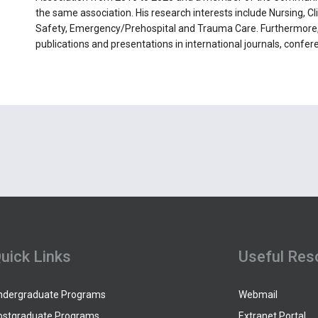
the same association. His research interests include Nursing, Cl
Safety, Emergency/Prehospital and Trauma Care. Furthermore,
publications and presentations in international journals, confer
uick Links
Useful Res
ndergraduate Programs
Webmail
ostgraduate Programs
Extranet Portal