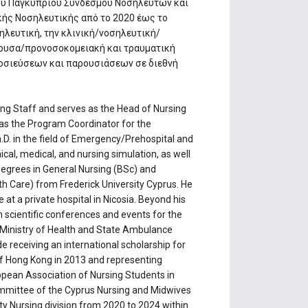
ου Παγκύπριου Συνδέσμου Νοσηλευτών και
κής Νοσηλευτικής από το 2020 έως το
ηλευτική, την κλινική/νοσηλευτική/
γουσα/προνοσοκομειακή και τραυματική
μοσιεύσεων και παρουσιάσεων σε διεθνή
ing Staff and serves as the Head of Nursing
 as the Program Coordinator for the
D. in the field of Emergency/Prehospital and
cal, medical, and nursing simulation, as well
degrees in General Nursing (BSc) and
h Care) from Frederick University Cyprus. He
 at a private hospital in Nicosia. Beyond his
 scientific conferences and events for the
e Ministry of Health and State Ambulance
 receiving an international scholarship for
of Hong Kong in 2013 and representing
opean Association of Nursing Students in
Committee of the Cyprus Nursing and Midwives
 Nursing division from 2020 to 2024 within