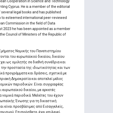
opean Cooperation in Science and Technology
ng Cyprus. He is a member of the editorial
of several legal books and has published
ch to esteemed international peer-reviewed
ean Commission in the field of Data
ust 2023 he has been appointed as a member
he Council of Ministers of the Republic of
Τμήματος Νομικής του Πανεπιστημίου
τονται του ευρωπαϊκού δικαίου, δικαίου
ει ως ομιλητής σε διεθνή συνέδρια και
, την προστασία της ιδιωτικότητας και των
ά προγράμματα και δράσεις, σχετικά με
ριακή Δημοκρατία και αποτελεί μέλος
ομικών περιοδικών. Είναι συγγραφέας
ι ευρωπαϊκού δικαίου, με αρκετές
 νομικά περιοδικά. Μελέτες του έχουν
ρωπαϊκής Ένωσης για τη δικαστική
και είναι προσβάσιμες από Εισαγγελείς,
νισμού. Επιπρόσθετα, έχει επιλεγεί,