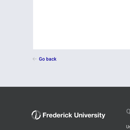
Go back
Q
U