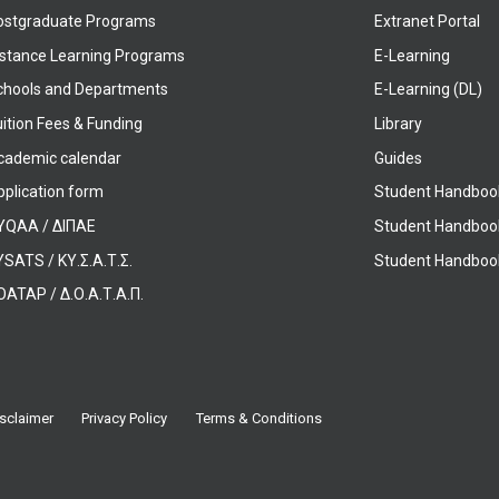
ostgraduate Programs
Extranet Portal
istance Learning Programs
E-Learning
chools and Departments
E-Learning (DL)
ition Fees & Funding
Library
cademic calendar
Guides
pplication form
Student Handboo
YQAA / ΔΙΠΑΕ
Student Handboo
SATS / ΚΥ.Σ.Α.Τ.Σ.
Student Handbook
OATAP / Δ.Ο.Α.Τ.Α.Π.
sclaimer
Privacy Policy
Terms & Conditions