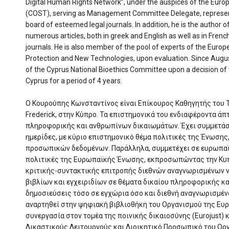
Digital Human Rights Network”, under the auspices of the Eur
(COST), serving as Management Committee Delegate, representi
board of esteemed legal journals. In addition, he is the author 
numerous articles, both in greek and English as well as in Fren
journals. He is also member of the pool of experts of the Europ
Protection and New Technologies, upon evaluation. Since Aug
of the Cyprus National Bioethics Committee upon a decision of t
Cyprus for a period of 4 years.
Ο Κουρούπης Κωνσταντίνος είναι Επίκουρος Καθηγητής του 
Frederick, στην Κύπρο. Τα επιστημονικά του ενδιαφέροντα άπ
πληροφορικής και ανθρωπίνων δικαιωμάτων. Έχει συμμετάσχ
ημερίδες, με κύριο επιστημονικό θέμα πολιτικές της Ένωσης
προσωπικών δεδομένων. Παράλληλα, συμμετέχει σε ευρωπαϊκ
πολιτικές της Ευρωπαϊκής Ένωσης, εκπροσωπώντας την Κυπ
κριτικής-συντακτικής επιτροπής διεθνών αναγνωρισμένων ν
βιβλίων και εγχειριδίων σε θέματα δικαίου πληροφορικής κα
δημοσιεύσεις τόσο σε εγχώρια όσο και διεθνή αναγνωρισμένα
αναρτηθεί στην ψηφιακή βιβλιοθήκη του Οργανισμού της Ευ
συνεργασία στον τομέα της ποινικής δικαιοσύνης (Eurojust) 
Δικαστικούς Λειτουργούς και Διοικητικό Προσωπικό του Οργα