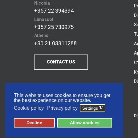
Nicosia
P
+357 22 394394
D
Limassol
S
+357 25 730975
Tu
Athens
+30 21 03311288
A
A
CONTACT US
C
KY
D
This website uses cookies to ensure you get
the best experience on our website.
Cookie policy
Privacy policy
Settings
◮
Di
© 2026 Frederick University
Decline
Allow cookies