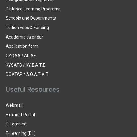
Distance Learning Programs
Schools and Departments
Tuition Fees & Funding
Academic calendar
Application form
CYQAA / ΔΙΠΑΕ
KYSATS / ΚΥ.Σ.Α.Τ.Σ.
DOATAP / Δ.Ο.Α.Τ.Α.Π.
Useful Resources
Webmail
Extranet Portal
E-Learning
E-Learning (DL)