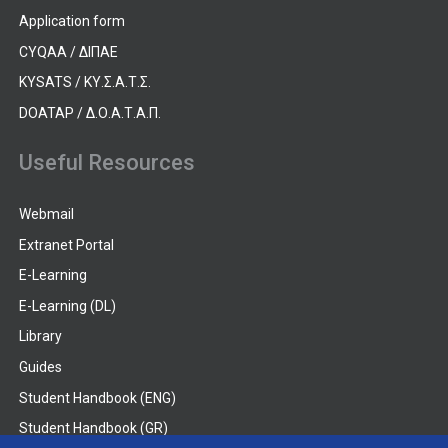
Application form
CYQAA / ΔΙΠΑΕ
KYSATS / ΚΥ.Σ.Α.Τ.Σ.
DOATAP / Δ.Ο.Α.Τ.Α.Π.
Useful Resources
Webmail
Extranet Portal
E-Learning
E-Learning (DL)
Library
Guides
Student Handbook (ENG)
Student Handbook (GR)