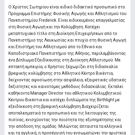
Ο Χρίστος Σωτηρίου είναι ειδικό διδακτικό προσωπικό στο
Πρόγραμμα Επιστήμης Φυσικής Αγωγής και Αθλητισμού του
Πανεπιστημίου Frederick. Είναι ειδικευµένος επαγγελµατίας
στη Φυσική Αγωγή και την Κολύµβηση. Κατέχει
µεταπτυχιακό τίτλο στη Διοίκηση Επιχειρήσεων από το
Πανεπιστήµιο της Λευκωσίας και πτυχίο στη Φυσική Αγωγή
και Επιστήµη του Αθλητισµού από το Εθνικό και
Καποδιστριακό Πανεπιστήµιο της Αθήνας, περιλαµβάνοντας
ένα Δίπλωµα Εξειδίκευσης στη Διοίκηση Αθλητισµού. Με
επταετή εµπειρία, ο Χρήστος ξεχωρίζει στη διδασκαλία
βρεφικής κολύµβησης στο Αθλητικό Κέντρο Βικέντια,
δείχνοντας αφοσίωση στην ασφάλεια, εξαιρετικές υδατικές
δεξιότητες και καινοτόµες µεθόδους διδασκαλίας. Εκτελεί
καθήκοντα Manager Director του αθλητικού Κολυµβητικού
Κέντρου Βικέντια και κατέχει διπλώµατα της Birthlight µε
εξειδίκευση στη βρεφική κολύµβηση Διαχειρίζεται
αποτελεσµατικά το προσωπικό και τις λειτουργίες της
πισίνας, ενισχύοντας την ποιότητα της εξυπηρέτησης και
την απόδοση της οµάδας. Μιλώντας άπταιστα τα ελληνικά
και τα αγγλικά, η προσέγγισή του ενσωµατώνει την αριστεία