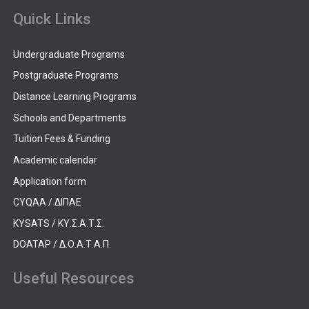
Quick Links
Undergraduate Programs
Postgraduate Programs
Distance Learning Programs
Schools and Departments
Tuition Fees & Funding
Academic calendar
Application form
CYQAA / ΔΙΠΑΕ
KYSATS / ΚΥ.Σ.Α.Τ.Σ.
DOATAP / Δ.Ο.Α.Τ.Α.Π.
Useful Resources