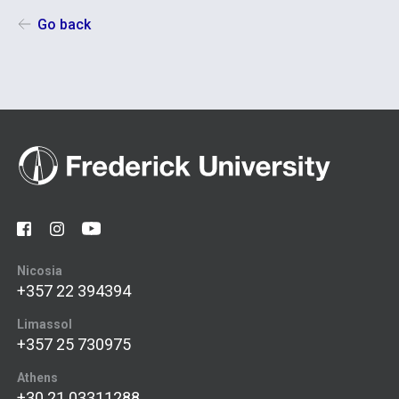
Go back
Nicosia
+357 22 394394
Limassol
+357 25 730975
Athens
+30 21 03311288