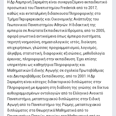
Η Δρ Λαμπρινή Σερεμέτη είναι συνεργαζόμενο εκπαιδευτικό
προσωπικό του Πανεπιστημίου Frederick από το 2017,
καθώς και εντεταλμένη διδασκουσα Πληροφορικής στο
Τμήμα Περιφερειακής και Οικονομικής Ανάπτυξης του
Γεωπονικού Πανεπιστημίου Αθηνών. Η διδακτική της
εμπειρία σε Ανώτατα Εκπαιδευτικά Ιδρύματα, από το 2005,
αφορά γνωστικά αντικείμενα όπως έμπειρα συστήματα,
τεχνητή νοημοσύνη, σημασιολογικός ιστός, διοίκηση
επιχειρήσεων, γλώσσες προγραμματισμού, λογισμός,
άλγεβρα, στατιστική, διαφορικές εξισώσεις, μεθοδολογία
έρευνας, πληροφορική στην εκπαίδευση. Έχει επίσης
υπηρετήσει ως καθηγήτρια Πληροφορικής και
Μαθηματικών Ειδικής Αγωγής σε σχολεία Πρωτοβάθμιας
και Δευτεροβάθμιας Εκπαίδευσης, από το 2001. Η Δρ
Σερεμέτη είναι κάτοχος διδακτορικού διπλώματος στην
Πληροφορική με έμφαση στη διάδοση της γνώσης σε δίκτυα
ευθυγραμμισμένων οντολογιών από το Ελληνικό Ανοικτό
Πανεπιστήμιο, μεταπτυχιακού διπλώματος στην Ειδική
Αγωγή από το Πανεπιστήμιο της Ρώμης, μεταπτυχιακού
διπλώματος στα Θεωρητικά Μαθηματικά από το