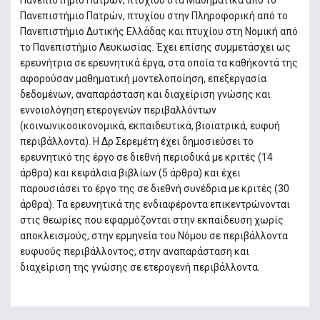
Πανεπιστήμιο Πατρών, πτυχίου στα Μαθηματικά από το
Πανεπιστήμιο Πατρών, πτυχίου στην Πληροφορική από το
Πανεπιστήμιο Δυτικής Ελλάδας και πτυχίου στη Νομική από
το Πανεπιστήμιο Λευκωσίας. Έχει επίσης συμμετάσχει ως
ερευνήτρια σε ερευνητικά έργα, στα οποία τα καθήκοντά της
αφορούσαν μαθηματική μοντελοποίηση, επεξεργασία
δεδομένων, αναπαράσταση και διαχείριση γνώσης και
εννοιολόγηση ετερογενών περιβαλλόντων
(κοινωνικοοικονομικά, εκπαιδευτικά, βιοϊατρικά, ευφυή
περιβάλλοντα). Η Δρ Σερεμέτη έχει δημοσιεύσει το
ερευνητικό της έργο σε διεθνή περιοδικά με κριτές (14
άρθρα) και κεφάλαια βιβλίων (5 άρθρα) και έχει
παρουσιάσει το έργο της σε διεθνή συνέδρια με κριτές (30
άρθρα). Τα ερευνητικά της ενδιαφέροντα επικεντρώνονται
στις θεωρίες που εφαρμόζονται στην εκπαίδευση χωρίς
αποκλεισμούς, στην ερμηνεία του Νόμου σε περιβάλλοντα
ευφυούς περιβάλλοντος, στην αναπαράσταση και
διαχείριση της γνώσης σε ετερογενή περιβάλλοντα.