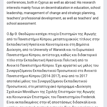
conferences, both in Cyprus as well as abroad. His research
interests mainly focus on decentralization in education, school
leadership, management of change and strategic planning,
teachers’ professional development, as well as teachers’ and
school assessment.
Ο Δρ Θ. Θεοδώρου κατέχει πτυχίο Επιστημών της Αγωγής
από το Πανεπιστήμιο Κύπρου, μεταπτυχιακoύς τίτλους στην
Εκπαιδευτική Ηγεσία και Καινοτομία και στη Δημόσια
Διοίκηση, από το University of Warwick και το Ευρωπαϊκό
Πανεπιστήμιο Κύπρου, αντίστοιχα, καθώς και διδακτορικό
τίτλο στην Εκπαιδευτική Ηγεσία και Πολιτική από το
Ανοικτό Πανεπιστήμιο Κύπρου. Έχει εργαστεί ως μέλος του
Συνεργαζόμενου Εκπαιδευτικού Προσωπικού στο Ανοικτό
Πανεπιστήμιο Κύπρου (2014-2017), ενώ από το 2017
αποτελεί μέλος του Συνεργαζόμενου Εκπαιδευτικού
Προσωπικού, στο μεταπτυχιακό πρόγραμμα «Διοίκηση
Σχολικών Μονάδων» της Σχολής Επιστημών της Αγωγής
και Κοινωνικών Επιστημών, του Πανεπιστημίου Frederick.
Είναι εκπαιδευμένος στην εξ αποστάσεως διδασκαλία και