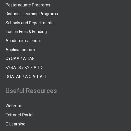
Postgraduate Programs
Distance Learning Programs
Schools and Departments
Tuition Fees & Funding
Academic calendar
Application form
CYQAA / ΔΙΠΑΕ
KYSATS / ΚΥ.Σ.Α.Τ.Σ.
DOATAP / Δ.Ο.Α.Τ.Α.Π.
Useful Resources
Webmail
Extranet Portal
E-Learning