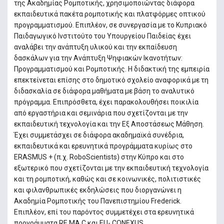
της Ακαδημίας Ρομποτικής, χρησιμοποιώντας διάφορα
εκπαιδευτικά πακέτα ρομποτικής και πλατφόρμες οπτικού
προγραμματισμού. Επιπλέον, σε συνεργασία με το Κυπριακό
Παιδαγωγικό Ινστιτούτο του Υπουργείου Παιδείας έχει
αναλάβει την ανάπτυξη υλικού και την εκπαίδευση
δασκάλων για την Ανάπτυξη Ψηφιακών Ικανοτήτων:
Προγραμματισμού και Ρομποτικής. Η διδακτική της εμπειρία
επεκτείνεται επίσης στο δημοτικό σχολείο αναφορικά με τη
διδασκαλία σε διάφορα μαθήματα με βάση το αναλυτικό
πρόγραμμα. Επιπρόσθετα, έχει παρακολουθήσει ποικιλία
από εργαστήρια και σεμινάρια που σχετίζονται με την
εκπαιδευτική τεχνολογία και την Εξ Αποστάσεως Μάθηση.
Έχει συμμετάσχει σε διάφορα ακαδημαϊκά συνέδρια,
εκπαιδευτικά και ερευνητικά προγράμματα κυρίως στο
ERASMUS + (π.χ. RoboScientists) στην Κύπρο και στο
εξωτερικό που σχετίζονται με την εκπαιδευτική τεχνολογία
και τη ρομποτική, καθώς και σε κοινωνικές, πολιτιστικές
και φιλανθρωπικές εκδηλώσεις που διοργανώνει η
Ακαδημία Ρομποτικής του Πανεπιστημίου Frederick.
Επιπλέον, επί του παρόντος συμμετέχει στα ερευνητικά
προγράμματα RE.MA.C και EU- CΟNEXUS.