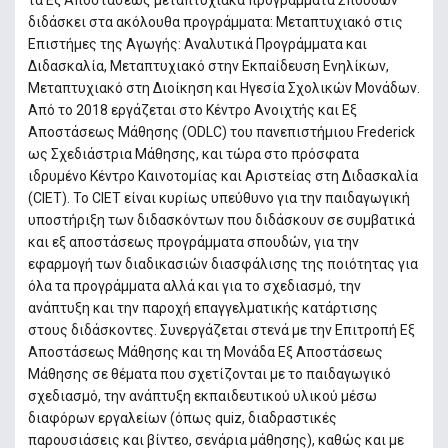
τα Εξ Αποστάσεως μεταπτυχιακά προγράμματα Σπουδών
διδάσκει στα ακόλουθα προγράμματα: Μεταπτυχιακό στις
Επιστήμες της Αγωγής: Αναλυτικά Προγράμματα και
Διδασκαλία, Μεταπτυχιακό στην Εκπαίδευση Ενηλίκων,
Μεταπτυχιακό στη Διοίκηση και Ηγεσία Σχολικών Μονάδων.
Από το 2018 εργάζεται στο Κέντρο Ανοιχτής και Εξ
Αποστάσεως Μάθησης (ODLC) του πανεπιστήμιου Frederick
ως Σχεδιάστρια Μάθησης, και τώρα στο πρόσφατα
ιδρυμένο Κέντρο Καινοτομίας και Αριστείας στη Διδασκαλία
(CIET). Το CIET είναι κυρίως υπεύθυνο για την παιδαγωγική
υποστήριξη των διδασκόντων που διδάσκουν σε συμβατικά
και εξ αποστάσεως προγράμματα σπουδών, για την
εφαρμογή των διαδικασιών διασφάλισης της ποιότητας για
όλα τα προγράμματα αλλά και για το σχεδιασμό, την
ανάπτυξη και την παροχή επαγγελματικής κατάρτισης
στους διδάσκοντες. Συνεργάζεται στενά με την Επιτροπή Εξ
Αποστάσεως Μάθησης και τη Μονάδα Εξ Αποστάσεως
Μάθησης σε θέματα που σχετίζονται με το παιδαγωγικό
σχεδιασμό, την ανάπτυξη εκπαιδευτικού υλικού μέσω
διαφόρων εργαλείων (όπως quiz, διαδραστικές
παρουσιάσεις και βίντεο, σενάρια μάθησης), καθώς και με