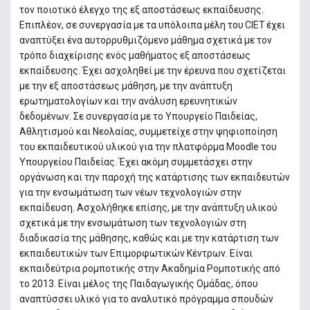
τον ποιοτικό έλεγχο της εξ αποστάσεως εκπαίδευσης.
Επιπλέον, σε συνεργασία με τα υπόλοιπα μέλη του CIET έχει
αναπτύξει ένα αυτορρυθμιζόμενο μάθημα σχετικά με τον
τρόπο διαχείρισης ενός μαθήματος εξ αποστάσεως
εκπαίδευσης. Έχει ασχοληθεί με την έρευνα που σχετίζεται
με την εξ αποστάσεως μάθηση, με την ανάπτυξη
ερωτηματολογίων και την ανάλυση ερευνητικών
δεδομένων. Σε συνεργασία με το Υπουργείο Παιδείας,
Αθλητισμού και Νεολαίας, συμμετείχε στην ψηφιοποίηση
του εκπαιδευτικού υλικού για την πλατφόρμα Moodle του
Υπουργείου Παιδείας. Έχει ακόμη συμμετάσχει στην
οργάνωση και την παροχή της κατάρτισης των εκπαιδευτών
για την ενσωμάτωση των νέων τεχνολογιών στην
εκπαίδευση. Ασχολήθηκε επίσης, με την ανάπτυξη υλικού
σχετικά με την ενσωμάτωση των τεχνολογιών στη
διαδικασία της μάθησης, καθώς και με την κατάρτιση των
εκπαιδευτικών των Επιμορφωτικών Κέντρων. Είναι
εκπαιδεύτρια ρομποτικής στην Ακαδημία Ρομποτικής από
το 2013. Είναι μέλος της Παιδαγωγικής Ομάδας, όπου
αναπτύσσει υλικό για το αναλυτικό πρόγραμμα σπουδών