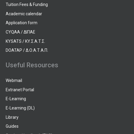
Tuition Fees & Funding
Academic calendar
Application form
CYQAA / ΔΙΠΑΕ
KYSATS / ΚΥ.Σ.Α.Τ.Σ.
DOATAP / Δ.Ο.Α.Τ.Α.Π.
Useful Resources
Webmail
Extranet Portal
E-Learning
E-Learning (DL)
Library
Guides