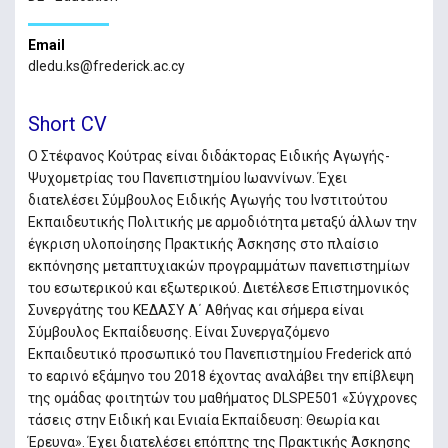
Email
dledu.ks@frederick.ac.cy
Short CV
Ο Στέφανος Κούτρας είναι διδάκτορας Ειδικής Αγωγής-
Ψυχομετρίας του Πανεπιστημίου Ιωαννίνων. Έχει
διατελέσει Σύμβουλος Ειδικής Αγωγής του Ινστιτούτου
Εκπαιδευτικής Πολιτικής με αρμοδιότητα μεταξύ άλλων την
έγκριση υλοποίησης Πρακτικής Άσκησης στο πλαίσιο
εκπόνησης μεταπτυχιακών προγραμμάτων πανεπιστημίων
του εσωτερικού και εξωτερικού. Διετέλεσε Επιστημονικός
Συνεργάτης του ΚΕΔΑΣΥ Α΄ Αθήνας και σήμερα είναι
Σύμβουλος Εκπαίδευσης. Είναι Συνεργαζόμενο
Εκπαιδευτικό προσωπικό του Πανεπιστημίου Frederick από
το εαρινό εξάμηνο του 2018 έχοντας αναλάβει την επίβλεψη
της ομάδας φοιτητών του μαθήματος DLSPE501 «Σύγχρονες
τάσεις στην Ειδική και Ενιαία Εκπαίδευση: Θεωρία και
Έρευνα». Έχει διατελέσει επόπτης της Πρακτικής Άσκησης