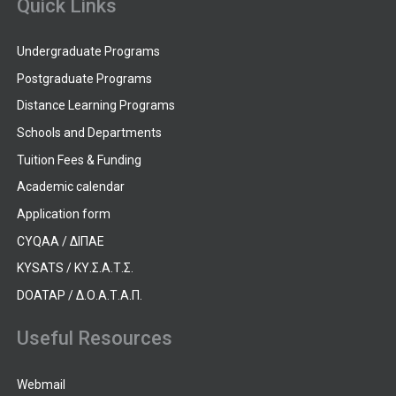
Quick Links
Undergraduate Programs
Postgraduate Programs
Distance Learning Programs
Schools and Departments
Tuition Fees & Funding
Academic calendar
Application form
CYQAA / ΔΙΠΑΕ
KYSATS / ΚΥ.Σ.Α.Τ.Σ.
DOATAP / Δ.Ο.Α.Τ.Α.Π.
Useful Resources
Webmail