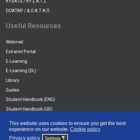
KYSATS / ΚΥ.Σ.Α.Τ.Σ.
DOATAP / Δ.Ο.Α.Τ.Α.Π.
Useful Resources
Webmail
Extranet Portal
E-Learning
E-Learning (DL)
Library
Guides
Student Handbook (ENG)
Student Handbook (GR)
Student Handbook (DL)
This website uses cookies to ensure you get the best
experience on our website.
Cookie policy
© 2026 Frederick University
Privacy policy
Settings
◮