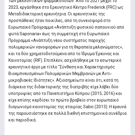
των μελλοντικών φαρμακοποιών. Από το 2021 μέχρι το
2023, εργάσθηκε στο Ερευνητικό Κέντρο Frederick (FRC) ως
Μεταδιδακτορική ερευνήτρια. Οι ερευνητικές της
προσπάθειες ήταν ποικίλες, από τη συνεισφορά στο
Ευρωπαϊκό Πρόγραμμα «Ανάπτυξη φυσικού σαπουνιού από
φυτά Saponaria» έως τη συμμετοχή στο Ευρωπαϊκό
Πρόγραμμα «Ανάπτυξη νέου συστήματος παροχής
πολυμερικών νανοφορέων για τη θεραπεία μελανώματος»,
και τα δύο χρηματοδοτούμενα από το Ίδρυμα Έρευνας και
Καινοτομίας (RIF). Επιπλέον, ασχολήθηκε με το εσωτερικό
ερευνητικό έργο με τίτλο "Σύνθεση και Χαρακτηρισμός
Βιοεμπνευσμένων Πολυμερικών Μεμβρανών με Αντι-
μικροβιακές Ιδιότητες». Αξιοσημείωτο είναι ότι, κατά τη
διάρκεια της διδακτορικής της διατριβής είχε λάβει δύο
υποτροφίες από το Πανεπιστήμιο Κύπρου (2015, 2016) και
είχε επίσης κερδίσει το πρώτο βραβείο στον ευρωπαϊκό
διαγωνισμό καινοτομίας της εταιρίας Sabic (2013). Η έρευνά
της παρουσιάστηκε σε πολλά διεθνή επιστημονικά συνέδρια
και περιοδικά.