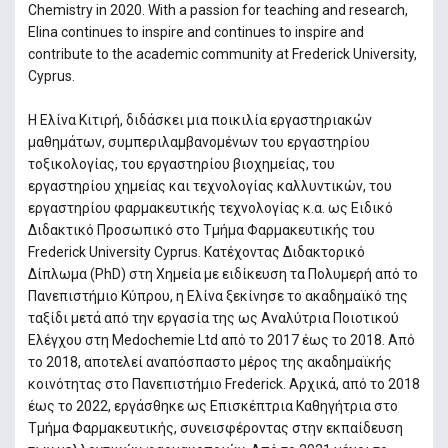
Chemistry in 2020. With a passion for teaching and research,
Elina continues to inspire and continues to inspire and
contribute to the academic community at Frederick University,
Cyprus.
Η Ελίνα Κιτιρή, διδάσκει μια ποικιλία εργαστηριακών
μαθημάτων, συμπεριλαμβανομένων του εργαστηρίου
τοξικολογίας, του εργαστηρίου βιοχημείας, του
εργαστηρίου χημείας και τεχνολογίας καλλυντικών, του
εργαστηρίου φαρμακευτικής τεχνολογίας κ.α. ως Ειδικό
Διδακτικό Προσωπικό στο Τμήμα Φαρμακευτικής του
Frederick University Cyprus. Κατέχοντας Διδακτορικό
Δίπλωμα (PhD) στη Χημεία με ειδίκευση τα Πολυμερή από το
Πανεπιστήμιο Κύπρου, η Ελίνα ξεκίνησε το ακαδημαϊκό της
ταξίδι μετά από την εργασία της ως Αναλύτρια Ποιοτικού
Ελέγχου στη Medochemie Ltd από το 2017 έως το 2018. Από
το 2018, αποτελεί αναπόσπαστο μέρος της ακαδημαϊκής
κοινότητας στο Πανεπιστήμιο Frederick. Αρχικά, από το 2018
έως το 2022, εργάσθηκε ως Επισκέπτρια Καθηγήτρια στο
Τμήμα Φαρμακευτικής, συνεισφέροντας στην εκπαίδευση