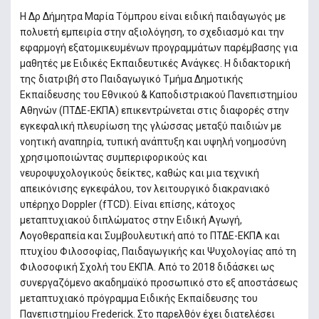
Η Δρ Δήμητρα Μαρία Τόμπρου είναι ειδική παιδαγωγός με
πολυετή εμπειρία στην αξιολόγηση, το σχεδιασμό και την
εφαρμογή εξατομικευμένων προγραμμάτων παρέμβασης για
μαθητές με Ειδικές Εκπαιδευτικές Ανάγκες. Η διδακτορική
της διατριβή στο Παιδαγωγικό Τμήμα Δημοτικής
Εκπαίδευσης του Εθνικού & Καποδιστριακού Πανεπιστημίου
Αθηνών (ΠΤΔΕ-ΕΚΠΑ) επικεντρώνεται στις διαφορές στην
εγκεφαλική πλευρίωση της γλώσσας μεταξύ παιδιών με
νοητική αναπηρία, τυπική ανάπτυξη και υψηλή νοημοσύνη
χρησιμοποιώντας συμπεριφορικούς και
νευροψυχολογικούς δείκτες, καθώς και μια τεχνική
απεικόνισης εγκεφάλου, τον λειτουργικό διακρανιακό
υπέρηχο Doppler (fTCD). Είναι επίσης, κάτοχος
μεταπτυχιακού διπλώματος στην Ειδική Αγωγή,
Λογοθεραπεία και Συμβουλευτική από το ΠΤΔΕ-ΕΚΠΑ και
πτυχίου Φιλοσοφίας, Παιδαγωγικής και Ψυχολογίας από τη
Φιλοσοφική Σχολή του ΕΚΠΑ. Από το 2018 διδάσκει ως
συνεργαζόμενο ακαδημαϊκό προσωπικό στο εξ αποστάσεως
μεταπτυχιακό πρόγραμμα Ειδικής Εκπαίδευσης του
Πανεπιστημίου Frederick. Στο παρελθόν έχει διατελέσει