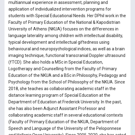
multiannual experience in assessment, planning and
application of individualized intervention programs for
students with Special Educational Needs. Her DPhil work in the
Faculty of Primary Education of the National & Kapodistrian
University of Athens (NKUA) focuses on the differences in
language laterality among children with intellectual disability,
typical development and intellectual giftedness using
behavioural and neuropsychological indices, as well as a brain
imaging technique, functional transcranial Doppler ultrasound
(fTCD). She also holds a MSc in Special Education,
Logotherapy and Counselling from the Faculty of Primary
Education of the NKUA and a BSc in Philosophy, Pedagogy and
Psychology from the School of Philosophy of the NKUA. Since
2018, she teaches as collaborating academic staff in the
distance learning program of Special Education at the
Department of Education at Frederick University. In the past,
she has also been Adjunct Assistant Professor and
collaborating academic staff in several educational contexts
(Faculty of Primary Education of the NKUA, Department of
Speech and Language of the University of the Peloponnese
and Hellenic Open University). Since 2005-2020, she has acted