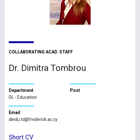
COLLABORATING ACAD. STAFF
Dr. Dimitra Tombrou
Department
Post
DL - Education
Email
dledu.td@frederick.ac.cy
Short CV