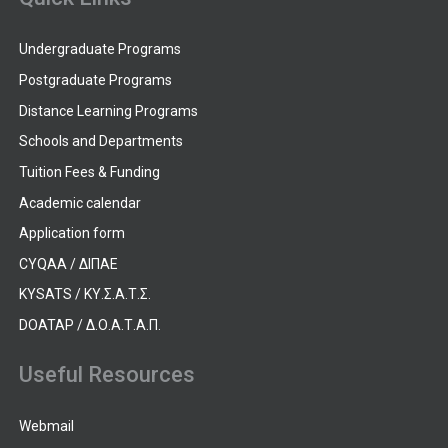
Undergraduate Programs
Postgraduate Programs
Distance Learning Programs
Schools and Departments
Tuition Fees & Funding
Academic calendar
Application form
CYQAA / ΔΙΠΑΕ
KYSATS / ΚΥ.Σ.Α.Τ.Σ.
DOATAP / Δ.Ο.Α.Τ.Α.Π.
Useful Resources
Webmail