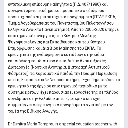
εντεταλμένη επίκουρη καθηγήτρια (Π.Δ. 407/1980) και
συνεργαζόμενο ακαδημαϊκό προσωπικό σε διάφορα
προπτυχιακά και μεταπτυχιακά προγράμματα (ΠΤΔΕ-ΕΚΠΑ,
Τμήμα Λογοθεραπείας του Πανεπιστημίου Πελοποννήσου,
Ελληνικό Ανοικτό Πανεπιστήμιο). Από το 2005-2020 υπήρξε
επιστημονική συνεργάτις του Κέντρου Μελέτης
Ψυχοφυσιολογίας και Εκπαίδευσης και του Κέντρου
Επιμόρφωσης και Δια Βίου Μάθησης του ΕΚΠΑ. Τα
ερευνητικά της ενδιαφέροντα εστιάζουν στην ειδική
εκπαίδευση και ιδιαίτερα σε παιδιά με Αναπτυξιακές
Διαταραχές (Νοητική Αναπηρία, Διαταραχή Αυτιστικού
Φάσματος), τα Χαρισματικά παιδιά, την Πρώιμη Παρέμβαση
και τις Εκπαιδευτικές Νευροεπιστήμες. Έχει δημοσιεύσει το
ερευνητικό της έργο σε επιστημονικά περιοδικά με το
σύστημα κριτών, έχει παρουσιάσει εργασίες της σε πλήθος
συνεδρίων στην Ελλάδα και το εξωτερικό και έχει
συμμετάσχει σε ερευνητικά προγράμματα σχετικά με τον
τομέα της Ειδικής Αγωγής.
Dr Dimitra Maria Tomprou is a special education teacher with