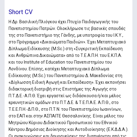
Short CV
Η Δρ. Βασιλική Πλιόγκου έχει Πτυχίο Παιδαγωγικής του
Πανεπιστημίου Πατρών. Ολοκλήρωσε τις βασικές σπουδές
της στο Πανεπιστήμιο της Γάνδης, με υποτροφία του Ι.Κ.Υ.,
στο Πρόγραμμα «Δικαιώματα Παιδιών». Έχει Μεταπτυχιακό
Δίπλωμα Ειδίκευσης (M.Sc.) στη «Συγκριτική Εκπαίδευση
και Ανθρώπινα Δικαιώματα» από το Τ.Ε.Α.Π.Η. του Ε.Κ.Π.Α.
και του Institute of Education του Πανεπιστημίου του
Λονδίνου. Επίσης, κατέχει Μεταπτυχιακό Δίπλωμα
Ειδίκευσης (M.Sc.) του Πανεπιστημίου Δ. Μακεδονίας στη
«Δίγλωσση Ειδική Αγωγή και Εκπαίδευση». Έχει εκπονήσει
διδακτορική διατριβή στις Επιστήμες της Αγωγής στο
Π.Τ.Δ.Ε.-Α.Π.Θ. Έχει εργαστεί ως διδάσκουσα ή/και μέλος
ερευνητικών ομάδων στο Π.Τ.Δ.Ε. & Τ.Ε.Π.Α.Ε. Α.Π.Θ., στο
Τ.Ε.Ε.Π.Η.-Δ.Π.Θ., στο Π.Τ.Ν. του Πανεπιστημίου Ιωαννίνων,
στο ΕΑΠ και στην ΑΣΠΑΙΤΕ Θεσσαλονίκης. Είναι μέλος του
Μητρώου Κύριου Διδακτικού Προσωπικού του Εθνικού
Κέντρου Δημόσιας Διοίκησης και Αυτοδιοίκησης (Ε.Κ.Δ.Δ.Α.).
Οι ανακοινώσεις και δημοσιεύσεις της διαπνέονται από τις