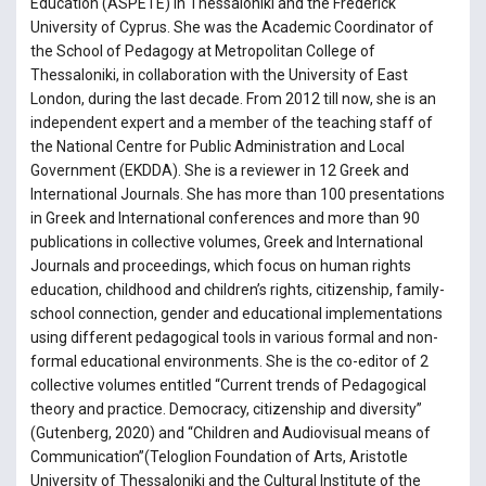
Education (ASPETE) in Thessaloniki and the Frederick
University of Cyprus. She was the Academic Coordinator of
the School of Pedagogy at Metropolitan College of
Thessaloniki, in collaboration with the University of East
London, during the last decade. From 2012 till now, she is an
independent expert and a member of the teaching staff of
the National Centre for Public Administration and Local
Government (EKDDA). She is a reviewer in 12 Greek and
International Journals. She has more than 100 presentations
in Greek and International conferences and more than 90
publications in collective volumes, Greek and International
Journals and proceedings, which focus on human rights
education, childhood and children’s rights, citizenship, family-
school connection, gender and educational implementations
using different pedagogical tools in various formal and non-
formal educational environments. She is the co-editor of 2
collective volumes entitled “Current trends of Pedagogical
theory and practice. Democracy, citizenship and diversity”
(Gutenberg, 2020) and “Children and Audiovisual means of
Communication”(Teloglion Foundation of Arts, Aristotle
University of Thessaloniki and the Cultural Institute of the