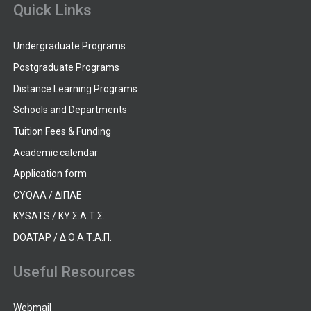
Quick Links
Undergraduate Programs
Postgraduate Programs
Distance Learning Programs
Schools and Departments
Tuition Fees & Funding
Academic calendar
Application form
CYQAA / ΔΙΠΑΕ
KYSATS / ΚΥ.Σ.Α.Τ.Σ.
DOATAP / Δ.Ο.Α.Τ.Α.Π.
Useful Resources
Webmail