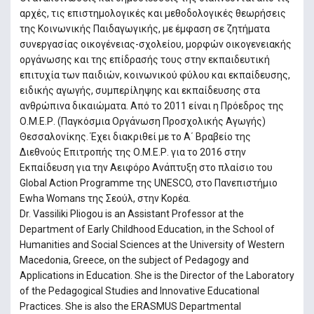
αρχές, τις επιστημολογικές και μεθοδολογικές θεωρήσεις
της Κοινωνικής Παιδαγωγικής, με έμφαση σε ζητήματα
συνεργασίας οικογένειας-σχολείου, μορφών οικογενειακής
οργάνωσης και της επίδρασής τους στην εκπαιδευτική
επιτυχία των παιδιών, κοινωνικού φύλου και εκπαίδευσης,
ειδικής αγωγής, συμπερίληψης και εκπαίδευσης στα
ανθρώπινα δικαιώματα. Από το 2011 είναι η Πρόεδρος της
Ο.Μ.Ε.Ρ. (Παγκόσμια Οργάνωση Προσχολικής Αγωγής)
Θεσσαλονίκης. Έχει διακριθεί με το Α΄ Βραβείο της
Διεθνούς Επιτροπής της Ο.Μ.Ε.Ρ. για το 2016 στην
Εκπαίδευση για την Αειφόρο Ανάπτυξη στο πλαίσιο του
Global Action Programme της UNESCO, στο Πανεπιστήμιο
Ewha Womans της Σεούλ, στην Κορέα.
Dr. Vassiliki Pliogou is an Assistant Professor at the
Department of Early Childhood Education, in the School of
Humanities and Social Sciences at the University of Western
Macedonia, Greece, on the subject of Pedagogy and
Applications in Education. She is the Director of the Laboratory
of the Pedagogical Studies and Innovative Educational
Practices. She is also the ERASMUS Departmental