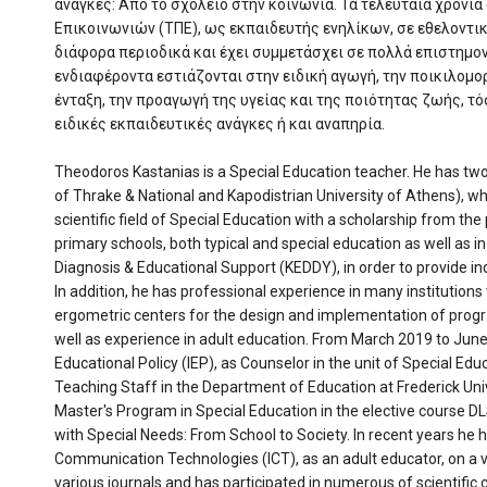
ανάγκες: Από το σχολείο στην κοινωνία. Τα τελευταία χρόνι
Επικοινωνιών (ΤΠΕ), ως εκπαιδευτής ενηλίκων, σε εθελοντικ
διάφορα περιοδικά και έχει συμμετάσχει σε πολλά επιστημον
ενδιαφέροντα εστιάζονται στην ειδική αγωγή, την ποικιλομο
ένταξη, την προαγωγή της υγείας και της ποιότητας ζωής, τό
ειδικές εκπαιδευτικές ανάγκες ή και αναπηρία.
Theodoros Kastanias is a Special Education teacher. He has two
of Thrake & National and Kapodistrian University of Athens), whi
scientific field of Special Education with a scholarship from t
primary schools, both typical and special education as well as in
Diagnosis & Educational Support (KEDDY), in order to provide indi
In addition, he has professional experience in many institutions t
ergometric centers for the design and implementation of progr
well as experience in adult education. From March 2019 to June 
Educational Policy (IEP), as Counselor in the unit of Special Ed
Teaching Staff in the Department of Education at Frederick Univ
Master's Program in Special Education in the elective course D
with Special Needs: From School to Society. In recent years he 
Communication Technologies (ICT), as an adult educator, on a vo
various journals and has participated in numerous of scientific