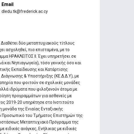
Email
dledu.tk@frederick.ac.cy
 Διαθέτει δύο μεταπτυχιακούς τίτλους
ι ασχοληθεί, πιο επισταμένα, με το
μμα ΗΡΑΚΛΕΙΤΟΣ ΙΙ. Έχει υπηρετήσει σε
 και Νηπιαγωγεία), τόσο γενικής όσο και
τικής Εκπαίδευσης και Κατάρτισης
 Διάγνωσης & Υποστήριξης (ΚΕ.Δ.Δ.Υ), με
απηρία που φοιτούν σε σχολικές μονάδες
ολλά ιδρύματα που φιλοξενούν άτομα με
ποίηση προγραμμάτων για ασθενείς με
τος 2019-20 υπηρέτησε στο Ινστιτούτο
η μονάδα της Ενιαίας Ενταξιακής
ό Προσωπικό του Τμήματος Επιστημών της
αποστάσεως Μεταπτυχιακό Πρόγραμμα της
ε ειδικές ανάγκες, Ενήλικας με ειδικές