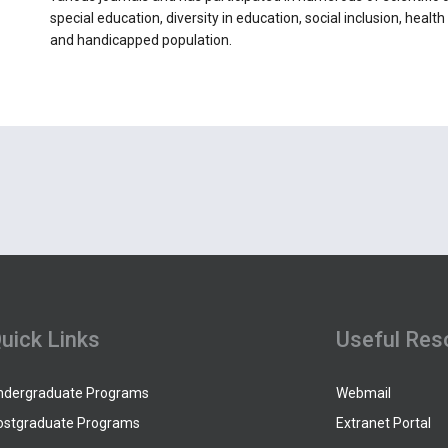
special education, diversity in education, social inclusion, healt
and handicapped population.
uick Links
Useful Res
ndergraduate Programs
Webmail
ostgraduate Programs
Extranet Portal