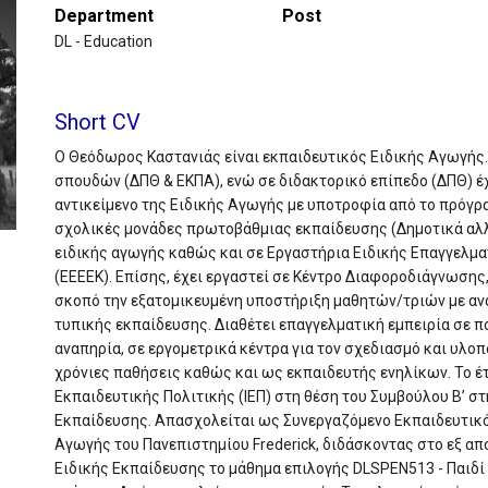
Department
Post
DL - Education
Short CV
Ο Θεόδωρος Καστανιάς είναι εκπαιδευτικός Ειδικής Αγωγής.
σπουδών (ΔΠΘ & ΕΚΠΑ), ενώ σε διδακτορικό επίπεδο (ΔΠΘ) έχε
αντικείμενο της Ειδικής Αγωγής με υποτροφία από το πρόγρα
σχολικές μονάδες πρωτοβάθμιας εκπαίδευσης (Δημοτικά αλλά
ειδικής αγωγής καθώς και σε Εργαστήρια Ειδικής Επαγγελμα
(ΕΕΕΕΚ). Επίσης, έχει εργαστεί σε Κέντρο Διαφοροδιάγνωσης,
σκοπό την εξατομικευμένη υποστήριξη μαθητών/τριών με αν
τυπικής εκπαίδευσης. Διαθέτει επαγγελματική εμπειρία σε π
αναπηρία, σε εργομετρικά κέντρα για τον σχεδιασμό και υλο
χρόνιες παθήσεις καθώς και ως εκπαιδευτής ενηλίκων. Το έ
Εκπαιδευτικής Πολιτικής (ΙΕΠ) στη θέση του Συμβούλου Β’ στ
Εκπαίδευσης. Απασχολείται ως Συνεργαζόμενο Εκπαιδευτικ
Αγωγής του Πανεπιστημίου Frederick, διδάσκοντας στο εξ 
Ειδικής Εκπαίδευσης το μάθημα επιλογής DLSPEN513 - Παιδί μ