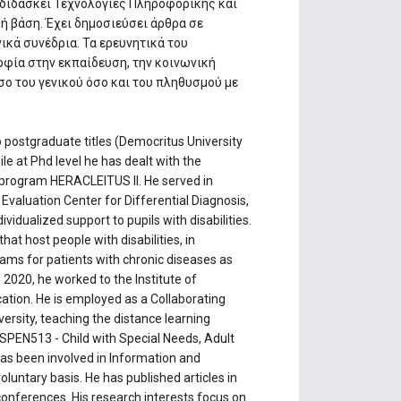
α διδάσκει Τεχνολογίες Πληροφορικής και
ή βάση. Έχει δημοσιεύσει άρθρα σε
ικά συνέδρια. Τα ερευνητικά του
ρφία στην εκπαίδευση, την κοινωνική
σο του γενικού όσο και του πληθυσμού με
 postgraduate titles (Democritus University
le at Phd level he has dealt with the
he program HERACLEITUS II. He served in
 Evaluation Center for Differential Diagnosis,
vidualized support to pupils with disabilities.
hat host people with disabilities, in
ams for patients with chronic diseases as
2020, he worked to the Institute of
ucation. He is employed as a Collaborating
ersity, teaching the distance learning
LSPEN513 - Child with Special Needs, Adult
has been involved in Information and
luntary basis. He has published articles in
 conferences. His research interests focus on