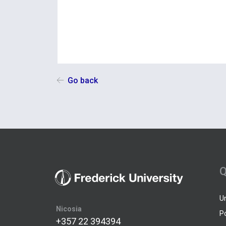
Go back
Q
U
Nicosia
P
+357 22 394394