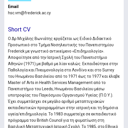
Email
hsc.vm@frederick.ac.cy
Short CV
Ο Δρ Μιχάλης Βωνιάτης εργάζεται ως Ειδικό Διδακτικό
Προσωπικό στο Τμήμα Νοσηλευτικής του Πανεπιστημίου
Frederick με γνωστικό αντικείμενο «Επιδημιολογία».
Αποφοίτησε από την Ιατρική Σχολή του Πανεπιστήμιο
Αθηνών (1971) με βαθμό με λίαν καλώς. Εκπαιδεύτηκε στην
Παθολογία και Πνευμονολογία στο Λονδίνο και στο Surrey
του Ηνωμένου Βασιλείου από το 1971 έως το 1977 και έλαβε
Master of Arts in Health Services Management από το
Πανεπιστήμιο του Leeds, Ηνωμένου Βασιλείου μέσω
υποτροφίας του Παγκόσμιου Οργανισμού Υγείας (Π.Ο.Υ.).
Έχει συμμετάσχει σε μεγάλο αριθμό μεταπτυχιακών
εκπαιδευτικών προγραμμάτων στην ιατρική και τη δημόσια
υγεία/επιδημιολογία. Το 1983 συμμετείχε σε εκπαιδευτικό
πρόγραμμα του British Council για τη φυματίωση στη
Βασιλική Μεταπτυχιακή Ιατρική Σχολή. Το 1985, στο Εθνικό