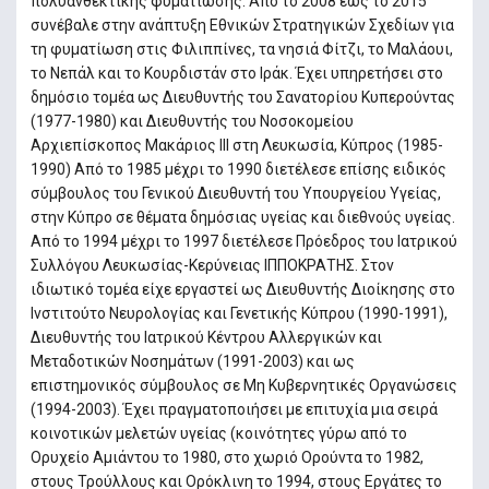
πολυανθεκτικής φυματίωσης. Από το 2008 έως το 2015
συνέβαλε στην ανάπτυξη Εθνικών Στρατηγικών Σχεδίων για
τη φυματίωση στις Φιλιππίνες, τα νησιά Φίτζι, το Μαλάουι,
το Νεπάλ και το Κουρδιστάν στο Ιράκ. Έχει υπηρετήσει στο
δημόσιο τομέα ως Διευθυντής του Σανατορίου Κυπερούντας
(1977-1980) και Διευθυντής του Νοσοκομείου
Αρχιεπίσκοπος Μακάριος ΙΙΙ στη Λευκωσία, Κύπρος (1985-
1990) Από το 1985 μέχρι το 1990 διετέλεσε επίσης ειδικός
σύμβουλος του Γενικού Διευθυντή του Υπουργείου Υγείας,
στην Κύπρο σε θέματα δημόσιας υγείας και διεθνούς υγείας.
Από το 1994 μέχρι το 1997 διετέλεσε Πρόεδρος του Ιατρικού
Συλλόγου Λευκωσίας-Κερύνειας ΙΠΠΟΚΡΑΤΗΣ. Στον
ιδιωτικό τομέα είχε εργαστεί ως Διευθυντής Διοίκησης στο
Ινστιτούτο Νευρολογίας και Γενετικής Κύπρου (1990-1991),
Διευθυντής του Ιατρικού Κέντρου Αλλεργικών και
Μεταδοτικών Νοσημάτων (1991-2003) και ως
επιστημονικός σύμβουλος σε Μη Κυβερνητικές Οργανώσεις
(1994-2003). Έχει πραγματοποιήσει με επιτυχία μια σειρά
κοινοτικών μελετών υγείας (κοινότητες γύρω από το
Ορυχείο Αμιάντου το 1980, στο χωριό Ορούντα το 1982,
στους Τρούλλους και Ορόκλινη το 1994, στους Εργάτες το