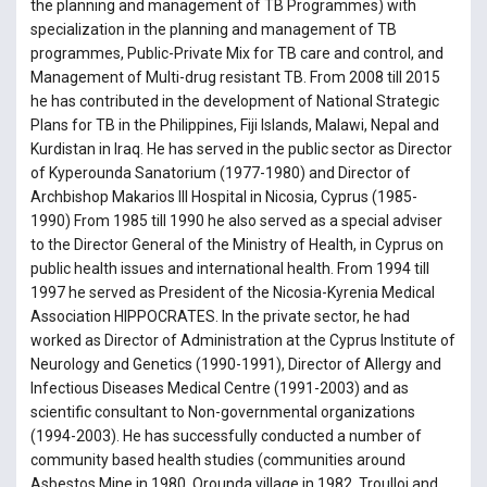
the planning and management of TB Programmes) with
specialization in the planning and management of TB
programmes, Public-Private Mix for TB care and control, and
Management of Multi-drug resistant TB. From 2008 till 2015
he has contributed in the development of National Strategic
Plans for TB in the Philippines, Fiji Islands, Malawi, Nepal and
Kurdistan in Iraq. He has served in the public sector as Director
of Kyperounda Sanatorium (1977-1980) and Director of
Archbishop Makarios III Hospital in Nicosia, Cyprus (1985-
1990) From 1985 till 1990 he also served as a special adviser
to the Director General of the Ministry of Health, in Cyprus on
public health issues and international health. From 1994 till
1997 he served as President of the Nicosia-Kyrenia Medical
Association HIPPOCRATES. In the private sector, he had
worked as Director of Administration at the Cyprus Institute of
Neurology and Genetics (1990-1991), Director of Allergy and
Infectious Diseases Medical Centre (1991-2003) and as
scientific consultant to Non-governmental organizations
(1994-2003). He has successfully conducted a number of
community based health studies (communities around
Asbestos Mine in 1980, Orounda village in 1982, Troulloi and