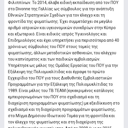
Φιλιππίνων. Το 2014, έλαβε ειδική εκπαίδευση από τον ΠΟΥ
στο Divonne της Γαλλίας ως σύμβουλος για την ανάπτυξη
Εθνικών Στρατηγικών Σχεδίων για τον έλεγχο και τη
φροντίδα της φυματίωσης. Έχει συμμετάσχει σε μεγάλο
αριθμό ιατρικών και υγειονομικών συνεδρίων στην Κύπρο
και εξωτερικό. Είναι ειδικός ιατρός Υγιεινολόγος και
Επιδημιολόγος και έχει υπηρετήσει για περισσότερα από 40
χρόνια ως σύμβουλος του ΠΟΥ στους τομείς της
φυματίωσης, άλλων μεταδοτικών ασθενειών, του ελέγχου
του καπνίσματος και των παιδικών εμβολιασμών.
Υπηρέτησε ως μέλος της Ομάδας Εργασίας του ΠΟΥ για την
Εξάλειψη της Πολιομυελίτιδας και έγραψε το πρώτο
Εγχειρίδιο του ΠΟΥ για τους Διεθυθντές Εμβολιαστικών
Προγραμμάτων για την Εξάλειψη της Πολιομυελίτιδας το
1989. Είναι μέλος του ΤΒ ΤΕΑΜ (εγκεκριμένος κατάλογος
εμπειρογνωμόνων του ΠΟΥ στο σχεδιασμό και τη
διαχείριση προγραμμάτων φυματίωσης) με εξειδίκευση στο
σχεδιασμό και τη διαχείριση προγραμμάτων φυματίωσης,
στο Μίγμα Δημόσιου-Ιδιωτικού Τομέα για τη φροντίδα και
τον έλεγχο της φυματίωσης και στη διαχείριση της