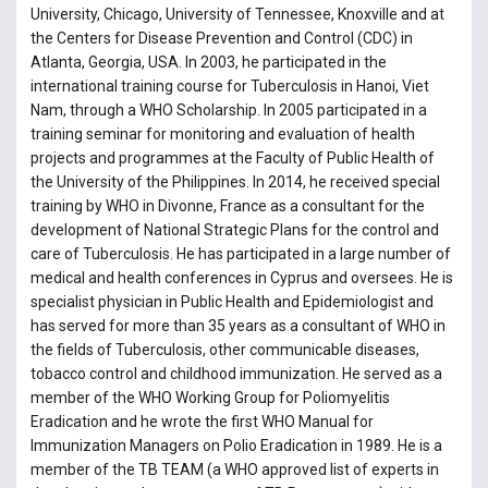
University, Chicago, University of Tennessee, Knoxville and at
the Centers for Disease Prevention and Control (CDC) in
Atlanta, Georgia, USA. In 2003, he participated in the
international training course for Tuberculosis in Hanoi, Viet
Nam, through a WHO Scholarship. In 2005 participated in a
training seminar for monitoring and evaluation of health
projects and programmes at the Faculty of Public Health of
the University of the Philippines. In 2014, he received special
training by WHO in Divonne, France as a consultant for the
development of National Strategic Plans for the control and
care of Tuberculosis. He has participated in a large number of
medical and health conferences in Cyprus and oversees. He is
specialist physician in Public Health and Epidemiologist and
has served for more than 35 years as a consultant of WHO in
the fields of Tuberculosis, other communicable diseases,
tobacco control and childhood immunization. He served as a
member of the WHO Working Group for Poliomyelitis
Eradication and he wrote the first WHO Manual for
Immunization Managers on Polio Eradication in 1989. He is a
member of the ΤΒ ΤΕΑΜ (a WHO approved list of experts in