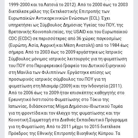
1999-2000 και τα Λατσιά το 2012). Από το 2000 έως το 2003
διετέλεσε μέλος της Εκτελεστικής Επιτροπής των
Ευρωπαϊκών Αντικαρκινικών Ενώσεων (ECL). Έχει
υπηρετήσει ως Σύμβουλος Δημόσιας Υγείας του ΠΟΥ, της
Βρετανικής Κοινοπολιτείας, της USAID και του Ευρωπαϊκού
CDC (ECDC) σε περισσότερες από 36 χώρες παγκοσμίως
(Ευρώπη, Ασία, Αφρική και Μέση Ανατολή) από το 1984 έως
σήμερα. Από το 2003 έως το 2009 εργάστηκε ως Ιατρικός
Σύμβουλος μόνιμος ιατρικός λειτουργός για τη φυματίωση
του ΠΟΥ στο Περιφερειακό Γραφείο του Δυτικού Ειρηνικού
στη Μανίλα των Φιλιππίνων. Εργάστηκε επίσης ως
προσωρινός ιατρικός σύμβουλος του ΠΟΥ για τη
φυματίωση στη Μιανμάρ (2009) και την Ινδονησία (2011).
Από το 2006 έως το 2009 ήταν επισκέπτης καθηγητής στο
Ερευνητικό Ινστιτούτο Φυματίωσης στο Τόκιο της
Ιαπωνίας, διδάσκοντας Μίγμα Δημόσιου-Ιδιωτικού Τομέα
για τη φροντίδα και τον έλεγχο της φυματίωσης και την
Κοινοτική Συμμετοχή στο Διεθνές Εκπαιδευτικό Πρόγραμμα
για τη Φυματίωση. Από το 2011 μέχρι το 2015 διετέλεσε
Πρόεδρος της Εθνικής Επιτροπής Βιοηθικής Κύπρου. Τα