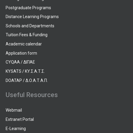
Postgraduate Programs
Distance Learning Programs
Schools and Departments
Tuition Fees & Funding
Academic calendar
Application form
CYQAA / ΔΙΠΑΕ
KYSATS / ΚΥ.Σ.Α.Τ.Σ.
DOATAP / Δ.Ο.Α.Τ.Α.Π.
Useful Resources
Webmail
Extranet Portal
E-Learning