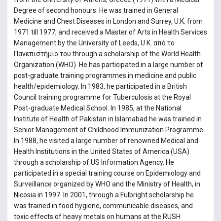
Degree of second honours. He was trained in General
Medicine and Chest Diseases in London and Surrey, U.K. from
1971 till 1977, and received a Master of Arts in Health Services
Management by the University of Leeds, U.K. από το
Πανεπιστήμιο του through a scholarship of the World Health
Organization (WHO). He has participated in a large number of
post-graduate training programmes in medicine and public
health/epidemiology. In 1983, he participated in a British
Council training programme for Tuberculosis at the Royal
Post-graduate Medical School. In 1985, at the National
Institute of Health of Pakistan in Islamabad he was trained in
Senior Management of Childhood Immunization Programme.
In 1988, he visited a large number of renowned Medical and
Health Institutions in the United States of America (USA)
through a scholarship of US Information Agency. He
participated in a special training course on Epidemiology and
Surveillance organized by WHO and the Ministry of Health, in
Nicosia in 1997. In 2001, through a Fulbright scholarship he
was trained in food hygiene, communicable diseases, and
toxic effects of heavy metals on humans at the RUSH