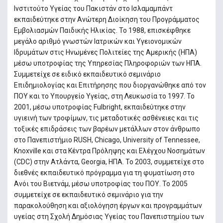
Ινστιτούτο Υγείας του Πακιστάν στο Ισλαμαμπάντ
εκπαιδεύτηκε στην Ανώτερη Διοίκηση του Προγράμματος
Εμβολιασμών Παιδικής Ηλικίας. Το 1988, επισκέφθηκε
μεγάλο αριθμό γνωστών Ιατρικών και Υγειονομικών
Ιδρυμάτων στις Ηνωμένες Πολιτείες της Αμερικής (ΗΠΑ)
μέσω υποτροφίας της Υπηρεσίας Πληροφοριών των ΗΠΑ.
Συμμετείχε σε ειδικό εκπαιδευτικό σεμινάριο
Επιδημιολογίας και Επιτήρησης που διοργανώθηκε από τον
ΠΟΥ και το Υπουργείο Υγείας, στη Λευκωσία το 1997. Το
2001, μέσω υποτροφίας Fulbright, εκπαιδεύτηκε στην
υγιεινή των τροφίμων, τις μεταδοτικές ασθένειες και τις
τοξικές επιδράσεις των βαρέων μετάλλων στον άνθρωπο
στο Πανεπιστήμιο RUSH, Chicago, University of Tennessee,
Knoxville και στα Κέντρα Πρόληψης και Ελέγχου Νοσημάτων
(CDC) στην Ατλάντα, Georgia, ΗΠΑ. Το 2003, συμμετείχε στο
διεθνές εκπαιδευτικό πρόγραμμα για τη φυματίωση στο
Ανόι του Βιετνάμ, μέσω υποτροφίας του ΠΟΥ. Το 2005
συμμετείχε σε εκπαιδευτικό σεμινάριο για την
παρακολούθηση και αξιολόγηση έργων και προγραμμάτων
υγείας στη Σχολή Δημόσιας Υγείας του Πανεπιστημίου των