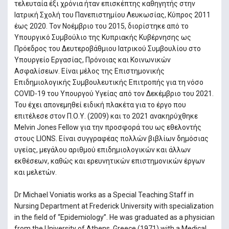
τελευταία έξι χρόνια ήταν επισκέπτης καθηγητής στην
Ιατρική Σχολή του Πανεπιστημίου Λευκωσίας, Κύπρος 2011
έως 2020. Τον Νοέμβριο του 2015, διορίστηκε από το
Υπουργικό Συμβούλιο της Κυπριακής Κυβέρνησης ως
Πρόεδρος του Δευτεροβάθμιου Ιατρικού Συμβουλίου στο
Υπουργείο Εργασίας, Πρόνοιας και Κοινωνικών
Ασφαλίσεων. Είναι μέλος της Επιστημονικής
Επιδημιολογικής Συμβουλευτικής Επιτροπής για τη νόσο
COVID-19 του Υπουργού Υγείας από τον Δεκέμβριο του 2021.
Του έχει απονεμηθεί ειδική πλακέτα για το έργο που
επιτέλεσε στον Π.Ο.Υ. (2009) και το 2021 ανακηρύχθηκε
Melvin Jones Fellow για την προσφορά του ως εθελοντής
στους LIONS. Είναι συγγραφέας πολλών βιβλίων δημόσιας
υγείας, μεγάλου αριθμού επιδημιολογικών και άλλων
εκθέσεων, καθώς και ερευνητικών επιστημονικών έργων
και μελετών.
Dr Michael Voniatis works as a Special Teaching Staff in
Nursing Department at Frederick University with specialization
in the field of “Epidemiology”. He was graduated as a physician
from the University of Athens, Greece (1971) with a Medical