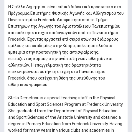
Η Στέλλα Δημητρίου είναι ειδικό διδακτικό προσωπικό στο
Πρόγραμμα Επιστήμης Φυσικής Αγωγής και Αθλητισμού του
Πανεπιστημίου Frederick. Αποφοίτησε από το Τμήμα
Επιστημών της Αγωγής του Αριστοτέλειου Πανεπιστημίου
και απέκτησε πτυχίο παιδαγωγικών από το Πανεπιστήμιο
Frederick. Έχοντας εργαστεί επί σειρά ετών σε διάφορους
ομίλους και ακαδημίες στην Κύπρο, απέκτησε πλούσια
εμπειρία στην προπονητική της αντισφαίρισης,
εστιάζοντας κυρίως στην ανάπτυξη νέων αθλητών και
αθλητριών. Η επαγγελματική της δραστηριότητα
επικεντρώνεται αυτήν τη στιγμή στο Πανεπιστήμιο
Frederick, όπου κατέχει τη θέση της υπεύθυνης του
αθλητικού γραφείου.
Stella Demetriou is a special teaching staff in the Physical
Education and Sport Sciences Program at Frederick University.
She graduated from the Department of Physical Education
and Sport Sciences of the Aristotle University and obtained a
degree in Primary Education from Frederick University. Having
worked for many years in various clubs and academies in