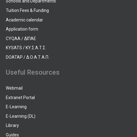
Schools and Departments
Tuition Fees & Funding
Academic calendar
Application form
CYQAA / ΔΙΠΑΕ
KYSATS / ΚΥ.Σ.Α.Τ.Σ.
DOATAP / Δ.Ο.Α.Τ.Α.Π.
Useful Resources
Webmail
Extranet Portal
E-Learning
E-Learning (DL)
Library
Guides