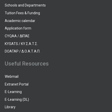
Schools and Departments
Tuition Fees & Funding
Academic calendar
Application form
CYQAA / ΔΙΠΑΕ
KYSATS / ΚΥ.Σ.Α.Τ.Σ.
DOATAP / Δ.Ο.Α.Τ.Α.Π.
Useful Resources
Webmail
Extranet Portal
E-Learning
E-Learning (DL)
Library