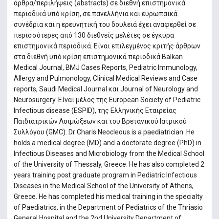
άρθρα/περιλήψεις (abstracts) σε διεθνή επιστημονικά
περιοδικά υπό κρίση, σε πανελλήνια και ευρωπαϊκά
συνέδρια και η ερευνητική του δουλειά έχει αναφερθεί σε
περισσότερες από 130 διεθνείς μελέτες σε έγκυρα
επιστημονικά περιοδικά. Είναι επιλεγμένος κριτής άρθρων
στα διεθνή υπό κρίση επιστημονικά περιοδικά Balkan
Medical Journal, BMJ Cases Reports, Pediatric Immunology,
Allergy and Pulmonology, Clinical Medical Reviews and Case
reports, Saudi Medical Journal και Journal of Neurology and
Neurosurgery. Είναι μέλος της European Society of Pediatric
Infectious disease (ESPID), της Ελληνικής Εταιρείας
Παιδιατρικών Λοιμώξεων και του Βρετανικού Ιατρικού
Συλλόγου (GMC). Dr Charis Neocleous is a paediatrician. He
holds a medical degree (MD) and a doctorate degree (PhD) in
Infectious Diseases and Microbiology from the Medical School
of the University of Thessaly, Greece. He has also completed 2
years training post graduate program in Pediatric Infectious
Diseases in the Medical School of the University of Athens,
Greece. He has completed his medical training in the specialty
of Paediatrics, in the Department of Pediatrics of the Thriasio
General Hospital and the 2nd University Department of