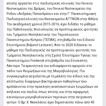
επίσης εργαστεί στις παιδιατρικές κλινικές του Γενικού
Νοσοκομείου της Δράμας, του Γενικού Νοσοκομείου της
Ρόδου «Ανδρέας Παπανδρέου» και στην Γ΄ Πανεπιστημιακή
Παιδιατρική κλινική του Νοσοκομείου ΑΤΤΙΚΟΝ στην Αθήνα.
Την ακαδημαϊκή χρονιά 2015-2016, έχει διδάξει το μάθημα
της Παθολογικής Φυσιολογίας σε προπτυχιακούς φοιτητές
του Τμήματος Νοσηλευτικής του Τεχνολογικού
Πανεπιστημίου Κύπρου (ΤΕΠΑΚ), στη βαθμίδα του Ειδικού
Επιστήμονα (Adjunct Lecturer). Από το 2020 διδάσκει το
μάθημα της Παιδιατρικής σε προπτυχιακούς φοιτητές του
Τμήματος Νοσηλευτικής στη Σχολή ‘Επιστημών Υγείας του
Πανεπιστημίου Frederick στη βαθμίδα του Επισκέπτη
Λέκτορα. Τα ερευνητικά του ενδιαφέροντα αφορούν στο
πεδίο των Λοιμώξεων και της Μικροβιολογίας. Πιο
συγκεκριμένα ασχολείται με τη μελέτη του είδους και της
επίπτωσης διαφόρων βακτηριακών παθογόνων που
εμπλέκονται στην πρόκληση αναπνευστικών λοιμώξεων σε
ενήλικες και παιδιά, όπως επίσης και στην εφαρμογή
καινούριων μικροβιολογικών τεχνικών στην ανίχνευση
αυτών. Ο Δρ. Χ. Νεοκλέους έχει δημοσιεύσει πάνω από 40