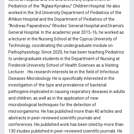
Pediatrics of the “Aglaia Kyriakou” Children Hospital. He also
worked in the 3rd University Department of Pediatrics of the
Attikon Hospital and the Department of Pediatrics of the
“Andreas Papandreou” Rhodes’ General Hospital and Drama’s
General Hospital. In the academic year 2015-16, he worked as
a lecturer in the Nursing School at the Cyprus University of
Technology, coordinating the undergraduate module on
Pathophysiology. Since 2020, he has been teaching Pediatrics
to undergraduate students in the Department of Nursing at
Frederick University School of Health Sciences as a Visiting
Lecturer. . His research interests lie in the field of Infectious
Diseases-Microbiology. He is specifically interested in the
investigation of the type and prevalence of bacterial
pathogens implicated in causing respiratory diseases in adults
and children, as well as in the application of new
microbiological techniques for the detection of
microorganisms. He has published more than 40 articles and
abstracts in peer-reviewed scientific journals and
conferences. His published work has been cited by more than
130 studies published in peer-reviewed scientific journals. He