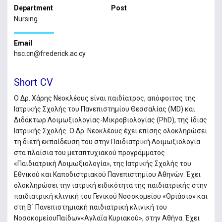
Department
Post
Nursing
Email
hsc.cn@frederick.ac.cy
Short CV
Ο Δρ. Χάρης Νεοκλέους είναι παιδίατρος, απόφοιτος της
Ιατρικής Σχολής του Πανεπιστημίου Θεσσαλίας (MD) και
Διδάκτωρ Λοιμωξιολογίας-Μικροβιολογίας (PhD), της ίδιας
Ιατρικής Σχολής. Ο Δρ. Νεοκλέους έχει επίσης ολοκληρώσει
τη διετή εκπαίδευση του στην Παιδιατρική Λοιμωξιολογία
στα πλαίσια του μεταπτυχιακού προγράμματος
«Παιδιατρική Λοιμωξιολογία», της Ιατρικής Σχολής του
Εθνικού και Καποδιστριακού Πανεπιστημίου Αθηνών. Έχει
ολοκληρώσει την ιατρική ειδικότητα της παιδιατρικής στην
παιδιατρική κλινική του Γενικού Νοσοκομείου «Θριάσιο» και
στη Β΄ Πανεπιστημιακή παιδιατρική κλινική του
ΝοσοκομείουΠαίδων«Αγλαΐα Κυριακού», στην Αθήνα. Έχει