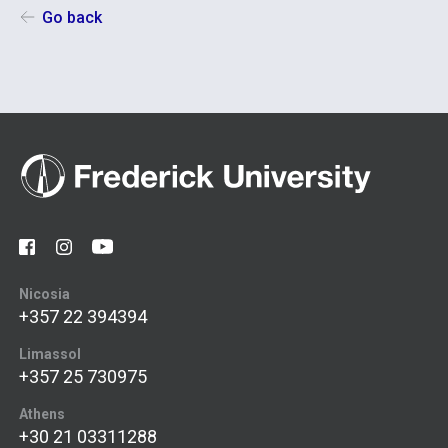
Go back
Nicosia
+357 22 394394
Limassol
+357 25 730975
Athens
+30 21 03311288