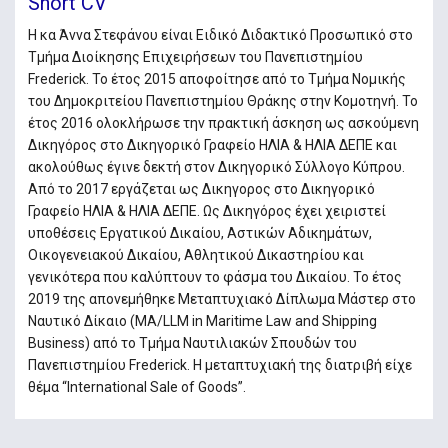
Short CV
Η κα Άννα Στεφάνου είναι Ειδικό Διδακτικό Προσωπικό στο
Τμήμα Διοίκησης Επιχειρήσεων του Πανεπιστημίου
Frederick. Το έτος 2015 αποφοίτησε από το Τμήμα Νομικής
του Δημοκριτείου Πανεπιστημίου Θράκης στην Κομοτηνή. Το
έτος 2016 ολοκλήρωσε την πρακτική άσκηση ως ασκούμενη
Δικηγόρος στο Δικηγορικό Γραφείο ΗΛΙΑ & ΗΛΙΑ ΔΕΠΕ και
ακολούθως έγινε δεκτή στον Δικηγορικό Σύλλογο Κύπρου.
Από το 2017 εργάζεται ως Δικηγορος στο Δικηγορικό
Γραφείο ΗΛΙΑ & ΗΛΙΑ ΔΕΠΕ. Ως Δικηγόρος έχει χειριστεί
υποθέσεις Εργατικού Δικαίου, Αστικών Αδικημάτων,
Οικογενειακού Δικαίου, Αθλητικού Δικαστηρίου και
γενικότερα που καλύπτουν το φάσμα του Δικαίου. Το έτος
2019 της απονεμήθηκε Μεταπτυχιακό Δίπλωμα Μάστερ στο
Ναυτικό Δίκαιο (MA/LLM in Maritime Law and Shipping
Business) από το Τμήμα Ναυτιλιακών Σπουδών του
Πανεπιστημίου Frederick. Η μεταπτυχιακή της διατριβή είχε
θέμα “International Sale of Goods”.