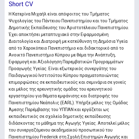
Short CV
Η Κατερίνα Μιχαήλ είναι απόφοιτος του Τμήματος
Ψυχολογίας του Πάντειου Πανεπιστημίου και του Τμήματος
Δημοτικής Εκπαίδευσης του Αριστοτέλειου Πανεπιστημίου.
Έχει αποκτήσει μεταπτυχιακό στην Εφαρμοσμένη
Διαιτολογία και Διατροφή με κατεύθυνση τη Δημόσια Υγεία
από το Χαροκόπειο Πανεπιστήμιο και διδακτορικό από το
Ανοικτό Πανεπιστήμιο Κύπρου με θέμα την Ανάπτυξη,
Εφαρμογή και Αξιολόγηση Παρεμβατικών Προγραμμάτων
Προαγωγής Υγείας. Είναι εξωτερικός συνεργάτης του
Παιδαγωγικού Ινστιτούτου Κύπρου πραγματοποιώντας
επιμορφώσεις σε εκπαιδευτικούς και σεμινάρια σε γονείς
και μέλος της ερευνητικής ομάδας του ερευνητικού
εργαστηρίου για θέματα εμφάνισης και διατροφής του
Πανεπιστημίου Νεάπολις (EARL). Υπήρξε μέλος της Ομάδας
Άμεσης Παρέμβασης του ΥΠΠΑΝ και εργάζεται ως
εκπαιδευτικός σε σχολεία δημοτικής εκπαίδευσης
διδάσκοντας το μάθημα της Αγωγής Υγείας. Aποτελεί μέλος
του συνεργαζόμενου ακαδημαϊκού προσωπικού του
Πανεπιστημίου Frederick στη Σχολή Επιστημών Αγωγής και