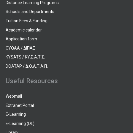
Distance Learning Programs
Schools and Departments
Tuition Fees & Funding
Academic calendar
Application form
CYQAA / ΔΙΠΑΕ
KYSATS / ΚΥ.Σ.Α.Τ.Σ.
DOATAP / Δ.Ο.Α.Τ.Α.Π.
Useful Resources
Webmail
Extranet Portal
E-Learning
E-Learning (DL)
Library