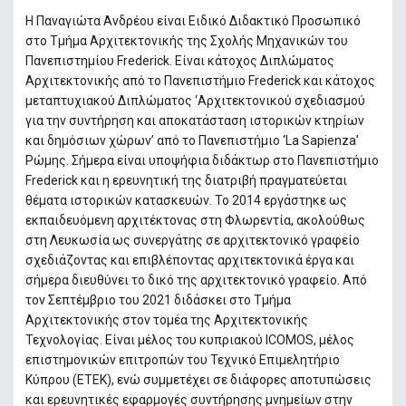
Η Παναγιώτα Ανδρέου είναι Ειδικό Διδακτικό Προσωπικό
στο Τμήμα Αρχιτεκτονικής της Σχολής Μηχανικών του
Πανεπιστημίου Frederick. Είναι κάτοχος Διπλώματος
Αρχιτεκτονικής από το Πανεπιστήμιο Frederick και κάτοχος
μεταπτυχιακού Διπλώματος ‘Αρχιτεκτονικού σχεδιασμού
για την συντήρηση και αποκατάσταση ιστορικών κτηρίων
και δημόσιων χώρων’ από το Πανεπιστήμιο ‘La Sapienza’
Ρώμης. Σήμερα είναι υποψήφια διδάκτωρ στο Πανεπιστήμιο
Frederick και η ερευνητική της διατριβή πραγματεύεται
θέματα ιστορικών κατασκευών. Το 2014 εργάστηκε ως
εκπαιδευόμενη αρχιτέκτονας στη Φλωρεντία, ακολούθως
στη Λευκωσία ως συνεργάτης σε αρχιτεκτονικό γραφείο
σχεδιάζοντας και επιβλέποντας αρχιτεκτονικά έργα και
σήμερα διευθύνει το δικό της αρχιτεκτονικό γραφείο. Από
τον Σεπτέμβριο του 2021 διδάσκει στο Τμήμα
Αρχιτεκτονικής στον τομέα της Αρχιτεκτονικής
Τεχνολογίας. Είναι μέλος του κυπριακού ICOMOS, μέλος
επιστημονικών επιτροπών του Τεχνικό Επιμελητήριο
Κύπρου (ΕΤΕΚ), ενώ συμμετέχει σε διάφορες αποτυπώσεις
και ερευνητικές εφαρμογές συντήρησης μνημείων στην