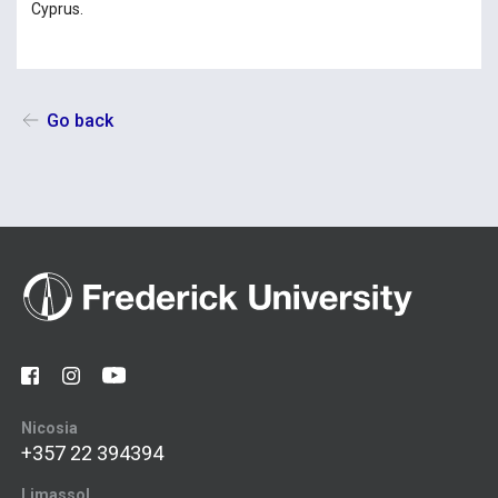
Cyprus.
Go back
Nicosia
+357 22 394394
Limassol