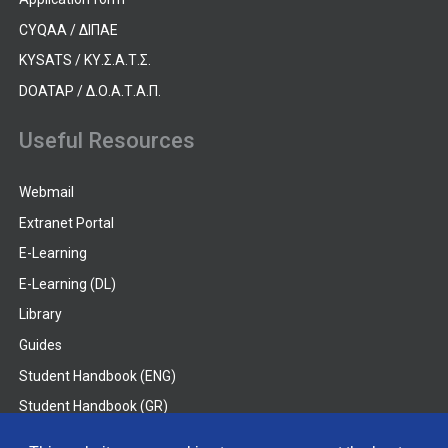
CYQAA / ΔΙΠΑΕ
KYSATS / ΚΥ.Σ.Α.Τ.Σ.
DOATAP / Δ.Ο.Α.Τ.Α.Π.
Useful Resources
Webmail
Extranet Portal
E-Learning
E-Learning (DL)
Library
Guides
Student Handbook (ENG)
Student Handbook (GR)
Student Handbook (DL)