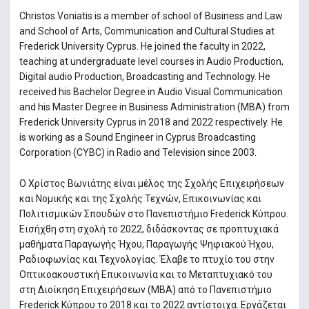
Christos Voniatis is a member of school of Business and Law
and School of Arts, Communication and Cultural Studies at
Frederick University Cyprus. He joined the faculty in 2022,
teaching at undergraduate level courses in Audio Production,
Digital audio Production, Broadcasting and Technology. He
received his Bachelor Degree in Audio Visual Communication
and his Master Degree in Business Administration (MBA) from
Frederick University Cyprus in 2018 and 2022 respectively. He
is working as a Sound Engineer in Cyprus Broadcasting
Corporation (CYBC) in Radio and Television since 2003.
Ο Χρίστος Βωνιάτης είναι μέλος της Σχολής Επιχειρήσεων
και Νομικής και της Σχολής Τεχνών, Επικοινωνίας και
Πολιτισμικών Σπουδών στο Πανεπιστήμιο Frederick Κύπρου.
Εισήχθη στη σχολή το 2022, διδάσκοντας σε προπτυχιακά
μαθήματα Παραγωγής Ήχου, Παραγωγής Ψηφιακού Ήχου,
Ραδιοφωνίας και Τεχνολογίας. Έλαβε το πτυχίο του στην
Οπτικοακουστική Επικοινωνία και το Μεταπτυχιακό του
στη Διοίκηση Επιχειρήσεων (MBA) από το Πανεπιστήμιο
Frederick Κύπρου το 2018 και το 2022 αντίστοιχα. Εργάζεται