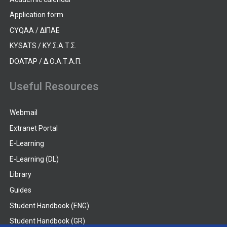
Application form
CYQAA / ΔΙΠΑΕ
KYSATS / ΚΥ.Σ.Α.Τ.Σ.
DOATAP / Δ.Ο.Α.Τ.Α.Π.
Useful Resources
Webmail
Extranet Portal
E-Learning
E-Learning (DL)
Library
Guides
Student Handbook (ENG)
Student Handbook (GR)