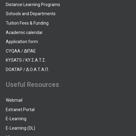
Distance Learning Programs
Schools and Departments
Tuition Fees & Funding
Academic calendar
Application form
CYQAA / ΔΙΠΑΕ
KYSATS / ΚΥ.Σ.Α.Τ.Σ.
DOATAP / Δ.Ο.Α.Τ.Α.Π.
Useful Resources
Webmail
Extranet Portal
E-Learning
E-Learning (DL)