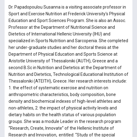
Dr. Papadopoulou Susanna is a visiting associate professor in
Sport and Exercise Nutrition at Frederick University's Physical
Education and Sport Sciences Program. She is also an Assoc.
Professor at the Department of Nutritional Science and
Dietetics of International Hellenic University (IHU) and
specialized in Sports Nutrition and Sarcopenia. She completed
her under-graduate studies and her doctoral thesis at the
Department of Physical Education and Sports Science at
Aristotle University of Thessaloniki (AUTH), Greece and a
second B.Sc in Nutrition and Dietetics at the Department of
Nutrition and Dietetics, Technological Educational Institution of
Thessaloniki (ATEITH), Greece. Her research interests include:
1. the effect of systematic exercise and nutrition on
anthropometric characteristics, body composition, bone
density and biochemical indexes of high-level athletes and
non-athletes, 2. the impact of physical activity levels and
dietary habits on the health status of various population
groups. She was a module Leader in the research program
“Research, Create, Innovate” of the Hellenic Institute of
Research and Innovation, entitled: “Study of the special