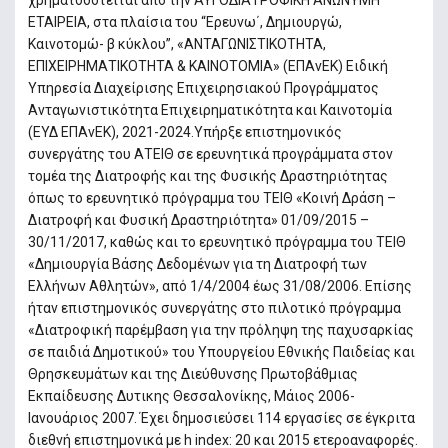
ΕΤΑΙΡΕΙΑ, στα πλαίσια του “Ερευνω΄, Δημιουργώ,
Καινοτομώ- β κύκλου”, «ΑΝΤΑΓΩΝΙΣΤΙΚΟΤΗΤΑ,
ΕΠΙΧΕΙΡΗΜΑΤΙΚΟΤΗΤΑ & ΚΑΙΝΟΤΟΜΙΑ» (ΕΠΑνΕΚ) Ειδική
Υπηρεσία Διαχείρισης Επιχειρησιακού Προγράμματος
Ανταγωνιστικότητα Επιχειρηματικότητα και Καινοτομία
(ΕΥΔ ΕΠΑνΕΚ), 2021-2024.Υπήρξε επιστημονικός
συνεργάτης του ΑΤΕΙΘ σε ερευνητικά προγράμματα στον
τομέα της Διατροφής και της Φυσικής Δραστηριότητας
όπως το ερευνητικό πρόγραμμα του ΤΕΙΘ «Κοινή Δράση –
Διατροφή και Φυσική Δραστηριότητα» 01/09/2015 –
30/11/2017, καθώς και το ερευνητικό πρόγραμμα του ΤΕΙΘ
«Δημιουργία Βάσης Δεδομένων για τη Διατροφή των
Ελλήνων Αθλητών», από 1/4/2004 έως 31/08/2006. Επίσης
ήταν επιστημονικός συνεργάτης στο πιλοτικό πρόγραμμα
«Διατροφική παρέμβαση για την πρόληψη της παχυσαρκίας
σε παιδιά Δημοτικού» του Υπουργείου Εθνικής Παιδείας και
Θρησκευμάτων και της Διεύθυνσης Πρωτοβάθμιας
Εκπαίδευσης Δυτικης Θεσσαλονίκης, Μάιος 2006-
Ιανουάριος 2007. Έχει δημοσιεύσει 114 εργασίες σε έγκριτα
διεθνή επιστημονικά με h index: 20 και 2015 ετεροαναφορές.