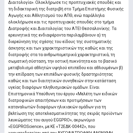
Διαιτολογία». Ολοκλήρωσε τις προπτυχιακές σπουδές και
τη διδακτορική της διατριβή στο Τμήμα Επιστήμης Φυσικής
Αγωγής και Αθλητισμού του ΑΠΘ, ενώ παράλληλα
ολοκλήρωσε και τις προπτυχιακές σπουδές στο τμήμα
Διατροφής και Διαιτολογίας του ΑΤΕΙ Θεσσαλονίκης. Τα
ερευνητικά της ενδιαφέροντα περιλαμβάνουν α) τη
διερεύνηση της σχέσης του είδους της συστηματικής
άσκησης και των χαρακτηριστικών της καθώς και της
διατροφής στα τα ανθρωπομετρικά χαρακτηριστικά, τη
σωματική σύσταση, την οστική πυκνότητα και το βασικό
μεταβολισμό αθλητών υψηλού επιπέδου και αθλουμένων β)
την επίδραση των επιπέδων φυσικής δραστηριότητας
καθώς και των διαιτητικών συνηθειών στην κατάσταση
υγείας διαφόρων πληθυσμιακών ομάδων. Είναι
Επιστημονικά Υπεύθυνη του έργου «Μελέτη των ειδικών
διατροφικών απαιτήσεων και προτιμήσεων των
καταναλωτών διαφόρων ηλικιακών ομάδων για τη
βελτίωση της αποτελεσματικότητας της σειράς προϊόντων
λευκώματος του αυγού EGGPRO», ακρωνύμιο
«EGGPROScience», με ΚΕ «Τ2ΕΔΚ-00442», που
χρηματοδοτείται από την ΑΥΓΟΔΙΑΤΡΟΦΙΚΗ ΑΝΩΝΥΜΗ