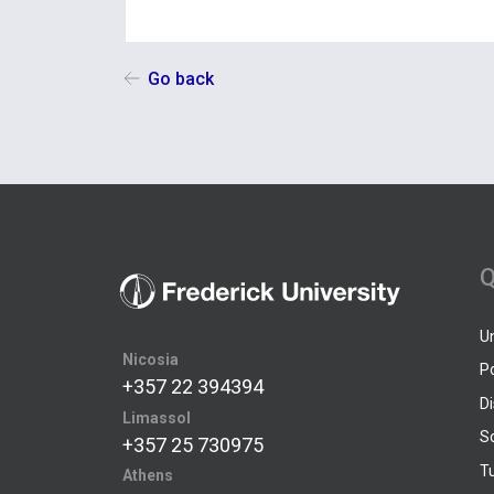
Go back
Q
U
Nicosia
P
+357 22 394394
D
Limassol
S
+357 25 730975
Tu
Athens