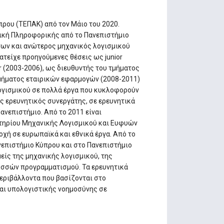
πρου (ΤΕΠΑΚ) από τον Μάιο του 2020.
ική Πληροφορικής από το Πανεπιστήμιο
ργων και ανώτερος μηχανικός λογισμικού
κατείχε προηγούμενες θέσεις ως junior
er (2003-2006), ως διευθυντής του τμήματος
τμήματος εταιρικών εφαρμογών (2008-2011)
λογισμικού σε πολλά έργα που κυκλοφορούν
ός ερευνητικός συνεργάτης, σε ερευνητικά
νεπιστήμιο. Από το 2011 είναι
στηρίου Μηχανικής Λογισμικού και Ευφυών
ή σε ευρωπαϊκά και εθνικά έργα. Από το
νεπιστήμιο Κύπρου και στο Πανεπιστήμιο
είς της μηχανικής λογισμικού, της
ωσσών προγραμματισμού. Τα ερευνητικά
περιβάλλοντα που βασίζονται στο
αι υπολογιστικής νοημοσύνης σε