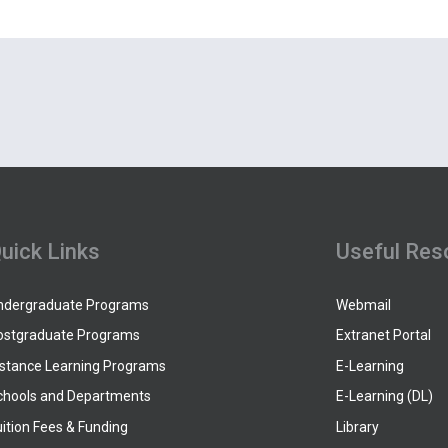
uick Links
Useful Res
ndergraduate Programs
Webmail
ostgraduate Programs
Extranet Portal
istance Learning Programs
E-Learning
chools and Departments
E-Learning (DL)
ition Fees & Funding
Library