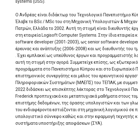
systems (DSS).
Ο Ανδρέας είναι διδάκτωρ του Τεχνολογικό Πανεπιστήμιο Κύ
Έλαβε το BSc / MSc του στη Μηχανική Υπολογιστών & Μηχαν
Πατρών, Ελλάδα το 2002. Αυτή τη στιγμή είναι διευθυντής έ
στη εταιρεία Logisoft Computer Systems. Στην ίδια εταιρεία 
software developer (2001-2003), ως senior software develop
έρευνας και ανάπτυξης (2006-2008) και ως διευθυντής του 
. Έχει εμπλακεί ως υπεύθυνος έργων και προγραμματιστής 
αυτή τη στιγμή στην αγορά. Συμμετείχε επίσης, ως εξωτερικ
προγράμματα στο Πανεπιστήμιο Κύπρου και στο Ευρωπαϊκό Πα
επιστημονικός συνεργάτης και μέλος του ερευνητικού εργα
Πληροφοριακών Συστημάτων (ΜΛΕΠΣ) του ΤΕΠΑΚ, με συμμετοχ
2022 διδάσκει ως επισκέπτης λέκτορας στο Τεχνολογικό Πα
Frederick προπτυχιακά και μεταπτυχιακά μαθήματα στους τομ
επιστήμης δεδομένων, της όρασης υπολογιστών και των γλ
του ενδιαφέροντα εστιάζονται στη μηχανική λογισμικού σε 
υπολογιστικό σύννεφο καθώς και στην εφαρμογή τεχνητής κ
συστήματα υποστήριξης αποφάσεων (ΣΥΑ).